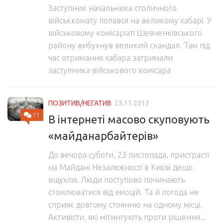
Заступник начальника столичного
військкомату попався на великому хабарі. У
військовому комісаріаті Шевченківського
району вибухнув великий скандал. Там під
час отримання хабара затримали
заступника військового комісара
ПОЗИТИВ/НЕГАТИВ
23.11.2013
11
В інтернеті масово скуповують
«майданарбайтерів»
До вечора суботи, 23 листопада, пристрасті
на Майдані Незалежності в Києві дещо
вщухли. Люди поступово починають
стомлюватися від емоцій. Та й погода не
сприяє довгому стоянню на одному місці.
Активісти, які мітингують проти рішення...