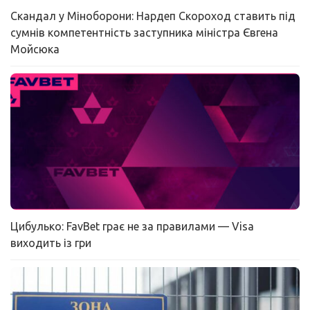
Скандал у Міноборони: Нардеп Скороход ставить під
сумнів компетентність заступника міністра Євгена
Мойсюка
Цибулько: FavBet грає не за правилами — Visa
виходить із гри