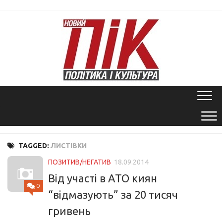
Skip
to
content
TAGGED:
ЛИСТІВКИ
ПОЗИТИВ/НЕГАТИВ
18.09.2014
Від участі в АТО киян
0
“відмазують” за 20 тисяч
гривень