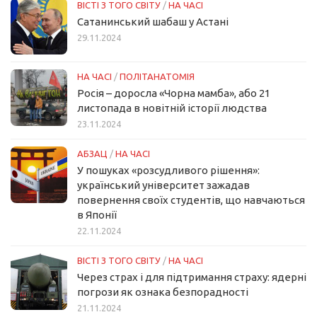
ВІСТІ З ТОГО СВІТУ
/
НА ЧАСІ
Сатанинський шабаш у Астані
29.11.2024
НА ЧАСІ
/
ПОЛІТАНАТОМІЯ
Росія – доросла «Чорна мамба», або 21
листопада в новітній історії людства
23.11.2024
АБЗАЦ
/
НА ЧАСІ
У пошуках «розсудливого рішення»:
український університет зажадав
повернення своїх студентів, що навчаються
в Японії
22.11.2024
ВІСТІ З ТОГО СВІТУ
/
НА ЧАСІ
Через страх і для підтримання страху: ядерні
погрози як ознака безпорадності
21.11.2024