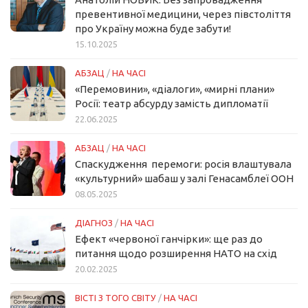
превентивної медицини, через півстоліття
про Україну можна буде забути!
15.10.2025
АБЗАЦ
/
НА ЧАСІ
«Перемовини», «діалоги», «мирні плани»
Росії: театр абсурду замість дипломатії
22.06.2025
АБЗАЦ
/
НА ЧАСІ
Спаскудження перемоги: росія влаштувала
«культурний» шабаш у залі Генасамблеї ООН
08.05.2025
ДІАГНОЗ
/
НА ЧАСІ
Ефект «червоної ганчірки»: ще раз до
питання щодо розширення НАТО на схід
20.02.2025
ВІСТІ З ТОГО СВІТУ
/
НА ЧАСІ