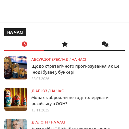
НА ЧАСІ
АБСУРДОПЕРЕКЛАД
/
НА ЧАСІ
Щодо стратегічного прогнозування: як це
іноді буває у бункері
28.07.2026
ДІАГНОЗ
/
НА ЧАСІ
Мова як зброя: чи не годі толерувати
російську в ООН?
15.11.2025
ДІАЛОГИ
/
НА ЧАСІ
Анатолій НОВИК: Без запровадження