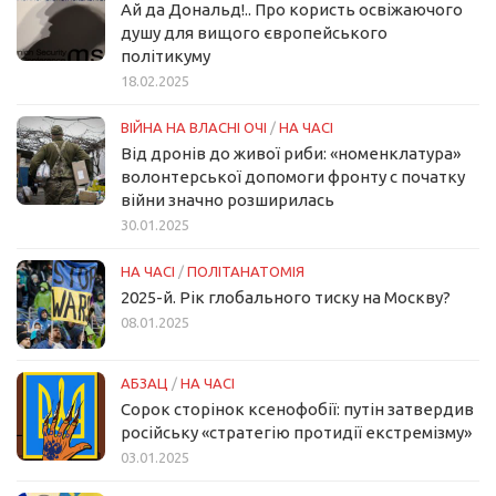
Ай да Дональд!.. Про користь освіжаючого
душу для вищого європейського
політикуму
18.02.2025
ВІЙНА НА ВЛАСНІ ОЧІ
/
НА ЧАСІ
Від дронів до живої риби: «номенклатура»
волонтерської допомоги фронту с початку
війни значно розширилась
30.01.2025
НА ЧАСІ
/
ПОЛІТАНАТОМІЯ
2025-й. Рік глобального тиску на Москву?
08.01.2025
АБЗАЦ
/
НА ЧАСІ
Сорок сторінок ксенофобії: путін затвердив
російську «стратегію протидії екстремізму»
03.01.2025