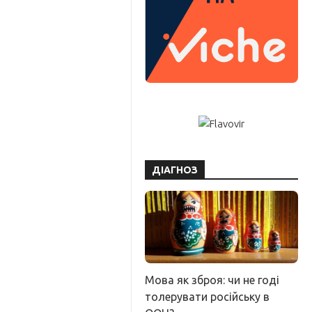
ДІАГНОЗ
Мова як зброя: чи не годі
толерувати російську в