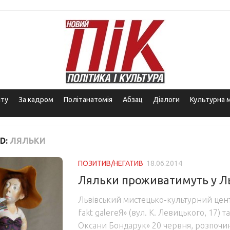
іту
За кадром
Політанатомія
Абзац
Діалоги
Культурна 
D:
ЛЯЛЬКИ
ПОЗИТИВ/НЕГАТИВ
18.06.2014
Ляльки проживатимуть у Ль
Львівський мистецько-культурний цент
fakt galereЯ» (вул. К. Левицького, 17) 
Оксани Бондарук» 20 червня, розпоч