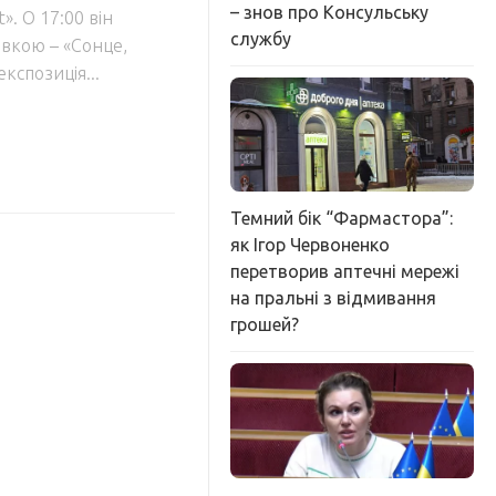
– знов про Консульську
». О 17:00 він
службу
вкою – «Сонце,
спозиція...
Темний бік “Фармастора”:
як Ігор Червоненко
перетворив аптечні мережі
на пральні з відмивання
грошей?