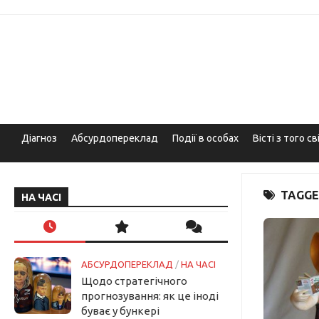
Skip
to
content
Діагноз
Абсурдопереклад
Події в особах
Вісті з того св
TAGGE
НА ЧАСІ
АБСУРДОПЕРЕКЛАД
/
НА ЧАСІ
Щодо стратегічного
прогнозування: як це іноді
буває у бункері