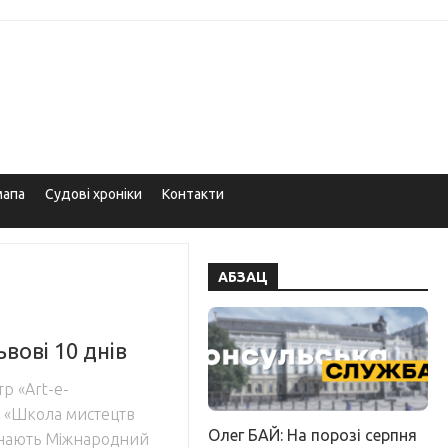
мапа
Судові хроніки
Контакти
АБЗАЦ
вові 10 днів
р «Art-e-
та «Школа мистецтв
Олег БАЙ: На порозі серпня
инають Міжнародний