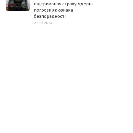
підтримання страху: ядерні
погрози як ознака
безпорадності
21.11.2024