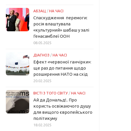
АБЗАЦ
/
НА ЧАСІ
Спаскудження перемоги:
росія влаштувала
«культурний» шабаш у залі
Генасамблеї ООН
08.05.2025
ДІАГНОЗ
/
НА ЧАСІ
Ефект «червоної ганчірки»:
ще раз до питання щодо
розширення НАТО на схід
20.02.2025
ВІСТІ З ТОГО СВІТУ
/
НА ЧАСІ
Ай да Дональд!.. Про
користь освіжаючого душу
для вищого європейського
політикуму
18.02.2025