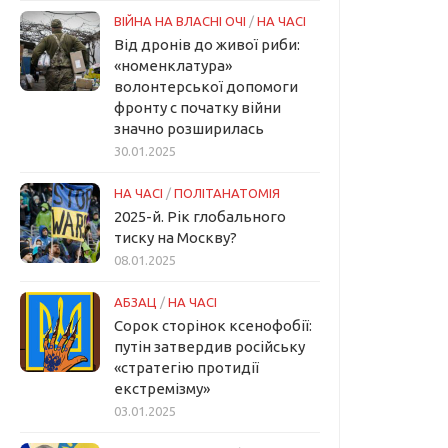
ВІЙНА НА ВЛАСНІ ОЧІ
/
НА ЧАСІ
Від дронів до живої риби:
«номенклатура»
волонтерської допомоги
фронту с початку війни
значно розширилась
30.01.2025
НА ЧАСІ
/
ПОЛІТАНАТОМІЯ
2025-й. Рік глобального
тиску на Москву?
08.01.2025
АБЗАЦ
/
НА ЧАСІ
Сорок сторінок ксенофобії:
путін затвердив російську
«стратегію протидії
екстремізму»
03.01.2025