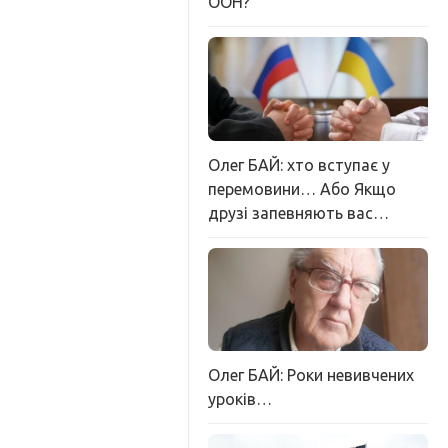
ООН?
Олег БАЙ: хто вступає у
перемовини… Або Якщо
друзі запевняють вас…
Олег БАЙ: Роки невивчених
уроків…