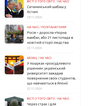
ВІСТІ З ТОГО СВІТУ
/
НА ЧАСІ
Сатанинський шабаш у
Астані
29.11.2024
НА ЧАСІ
/
ПОЛІТАНАТОМІЯ
Росія – доросла «Чорна
мамба», або 21 листопада в
новітній історії людства
23.11.2024
АБЗАЦ
/
НА ЧАСІ
У пошуках «розсудливого
рішення»: український
університет зажадав
повернення своїх студентів,
що навчаються в Японії
22.11.2024
ВІСТІ З ТОГО СВІТУ
/
НА ЧАСІ
Через страх і для