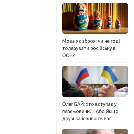
Мова як зброя: чи не годі
толерувати російську в
ООН?
Олег БАЙ: хто вступає у
перемовини… Або Якщо
друзі запевняють вас…