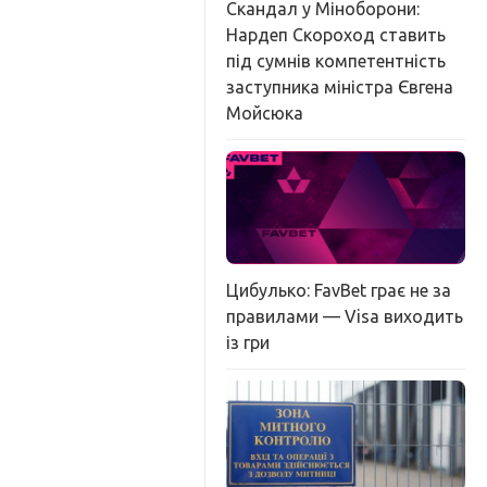
Скандал у Міноборони:
Нардеп Скороход ставить
під сумнів компетентність
заступника міністра Євгена
Мойсюка
Цибулько: FavBet грає не за
правилами — Visa виходить
із гри