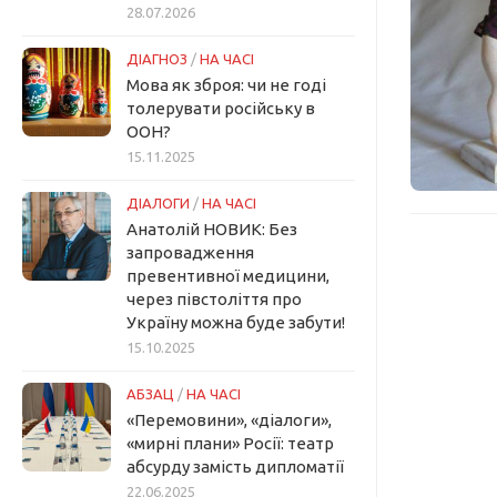
28.07.2026
ДІАГНОЗ
/
НА ЧАСІ
Мова як зброя: чи не годі
толерувати російську в
ООН?
15.11.2025
ДІАЛОГИ
/
НА ЧАСІ
Анатолій НОВИК: Без
запровадження
превентивної медицини,
через півстоліття про
Україну можна буде забути!
15.10.2025
АБЗАЦ
/
НА ЧАСІ
«Перемовини», «діалоги»,
«мирні плани» Росії: театр
абсурду замість дипломатії
22.06.2025