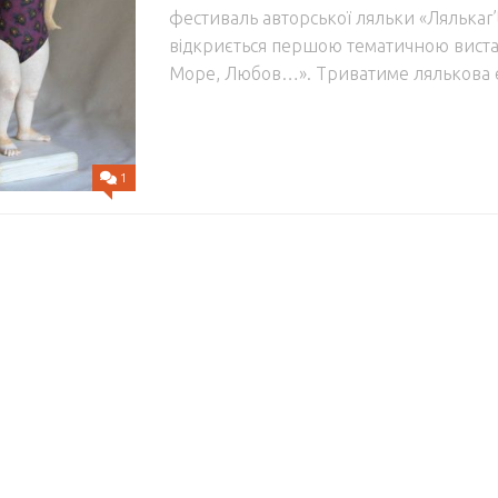
фестиваль авторської ляльки «Лялькar’t
відкриється першою тематичною виста
Море, Любов…». Триватиме лялькова ек
1