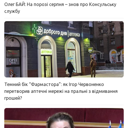
Олег БАЙ: На порозі серпня – знов про Консульську
службу
Темний бік “Фармастора”: як Ігор Червоненко
перетворив аптечні мережі на пральні з відмивання
грошей?