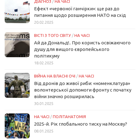
ДІАГНОЗ
/
НА ЧАСІ
Ефект «червоної ганчірки»: ще раз до
питання щодо розширення НАТО на схід
20.02.2025
ВІСТІ З ТОГО СВІТУ
/
НА ЧАСІ
Ай да Дональд!.. Про користь освіжаючого
душу для вищого європейського
політикуму
18.02.2025
ВІЙНА НА ВЛАСНІ ОЧІ
/
НА ЧАСІ
Від дронів до живої риби: «номенклатура»
волонтерської допомоги фронту с початку
війни значно розширилась
30.01.2025
НА ЧАСІ
/
ПОЛІТАНАТОМІЯ
2025-й. Рік глобального тиску на Москву?
08.01.2025