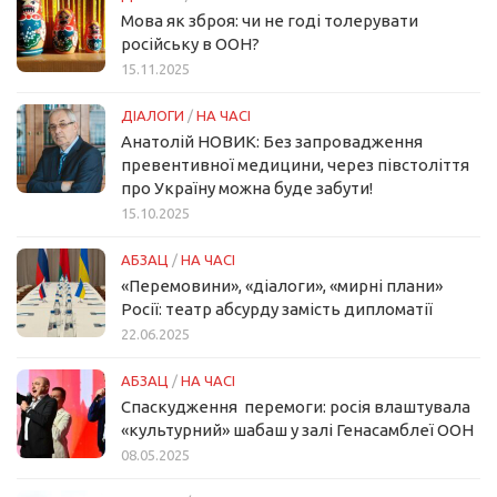
Мова як зброя: чи не годі толерувати
російську в ООН?
15.11.2025
ДІАЛОГИ
/
НА ЧАСІ
Анатолій НОВИК: Без запровадження
превентивної медицини, через півстоліття
про Україну можна буде забути!
15.10.2025
АБЗАЦ
/
НА ЧАСІ
«Перемовини», «діалоги», «мирні плани»
Росії: театр абсурду замість дипломатії
22.06.2025
АБЗАЦ
/
НА ЧАСІ
Спаскудження перемоги: росія влаштувала
«культурний» шабаш у залі Генасамблеї ООН
08.05.2025