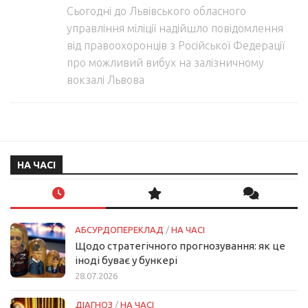
Сьогодні до Львівського обласного
управління міліції надійшло повідомлення
від правоохоронців з Російської Федерації
про можливий вибух на залізничному
вокзалі Львова
НА ЧАСІ
АБСУРДОПЕРЕКЛАД
/
НА ЧАСІ
Щодо стратегічного прогнозування: як це
іноді буває у бункері
28.07.2026
ДІАГНОЗ
/
НА ЧАСІ