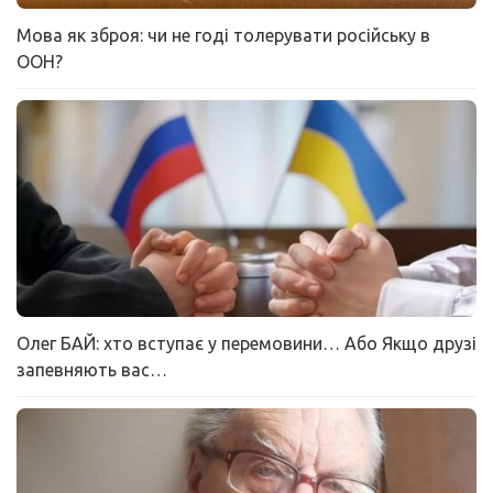
Мова як зброя: чи не годі толерувати російську в
ООН?
Олег БАЙ: хто вступає у перемовини… Або Якщо друзі
запевняють вас…