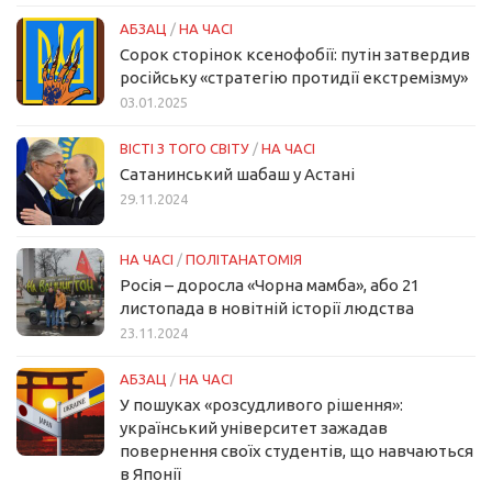
АБЗАЦ
/
НА ЧАСІ
Сорок сторінок ксенофобії: путін затвердив
російську «стратегію протидії екстремізму»
03.01.2025
ВІСТІ З ТОГО СВІТУ
/
НА ЧАСІ
Сатанинський шабаш у Астані
29.11.2024
НА ЧАСІ
/
ПОЛІТАНАТОМІЯ
Росія – доросла «Чорна мамба», або 21
листопада в новітній історії людства
23.11.2024
АБЗАЦ
/
НА ЧАСІ
У пошуках «розсудливого рішення»:
український університет зажадав
повернення своїх студентів, що навчаються
в Японії