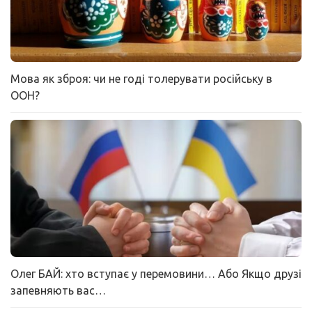
Мова як зброя: чи не годі толерувати російську в
ООН?
Олег БАЙ: хто вступає у перемовини… Або Якщо друзі
запевняють вас…