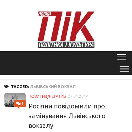
Skip
to
content
TAGGED:
ЛЬВІВСЬКИЙ ВОКЗАЛ
ПОЗИТИВ/НЕГАТИВ
27.01.2014
1
Росіяни повідомили про
замінування Львівського
вокзалу