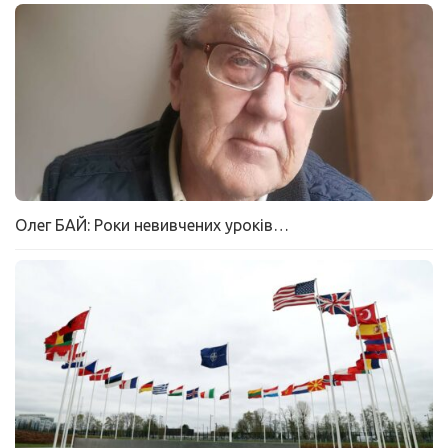
Олег БАЙ: Роки невивчених уроків…