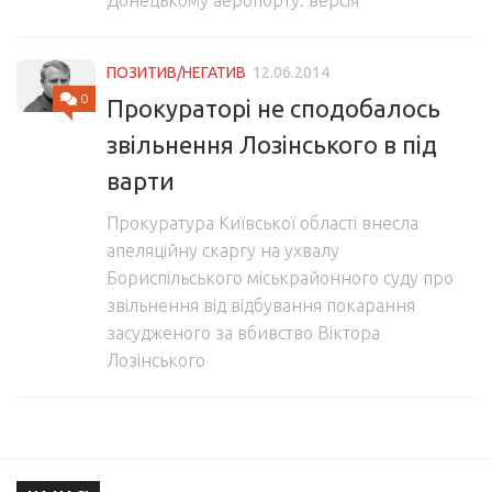
Донецькому аеропорту: версія
ПОЗИТИВ/НЕГАТИВ
12.06.2014
0
Прокураторі не сподобалось
звільнення Лозінського в під
варти
Прокуратура Київської області внесла
апеляційну скаргу на ухвалу
Бориспільського міськрайонного суду про
звільнення від відбування покарання
засудженого за вбивство Віктора
Лозінського