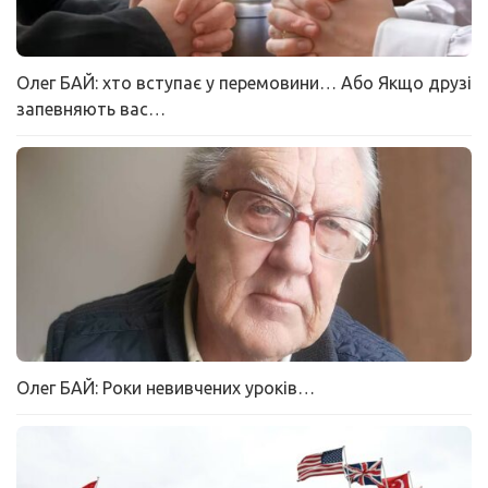
Олег БАЙ: хто вступає у перемовини… Або Якщо друзі
запевняють вас…
Олег БАЙ: Роки невивчених уроків…