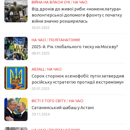
ВІЙНА НА ВЛАСНІ ОЧІ
/
НА ЧАСІ
Від дронів до живої риби: «номенклатура»
волонтерської допомоги фронту с початку
війни значно розширилась
30.01.2025
НА ЧАСІ
/
ПОЛІТАНАТОМІЯ
2025-й. Рік глобального тиску на Москву?
08.01.2025
АБЗАЦ
/
НА ЧАСІ
Сорок сторінок ксенофобії: путін затвердив
російську «стратегію протидії екстремізму»
03.01.2025
ВІСТІ З ТОГО СВІТУ
/
НА ЧАСІ
Сатанинський шабаш у Астані
29.11.2024