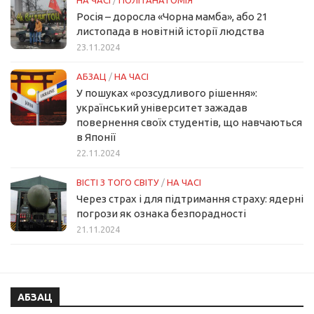
НА ЧАСІ
/
ПОЛІТАНАТОМІЯ
Росія – доросла «Чорна мамба», або 21
листопада в новітній історії людства
23.11.2024
АБЗАЦ
/
НА ЧАСІ
У пошуках «розсудливого рішення»:
український університет зажадав
повернення своїх студентів, що навчаються
в Японії
22.11.2024
ВІСТІ З ТОГО СВІТУ
/
НА ЧАСІ
Через страх і для підтримання страху: ядерні
погрози як ознака безпорадності
21.11.2024
АБЗАЦ