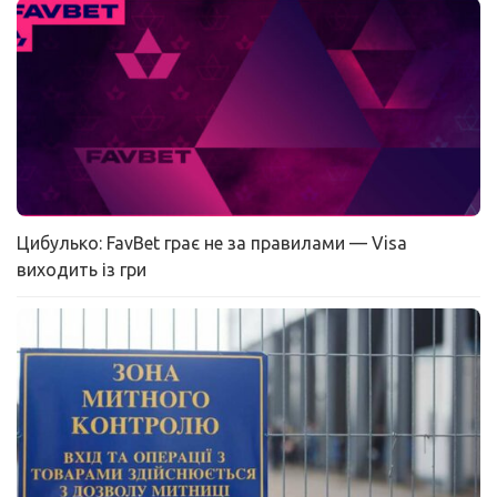
Цибулько: FavBet грає не за правилами — Visa
виходить із гри