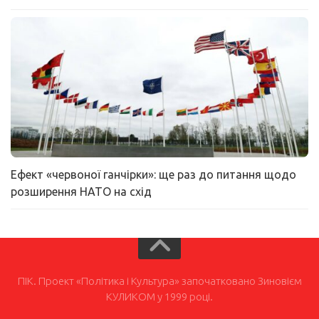
Ефект «червоної ганчірки»: ще раз до питання щодо
розширення НАТО на схід
ПІК. Проект «Політика і Культура» започатковано Зиновієм
КУЛИКОМ у 1999 році.