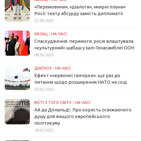
«Перемовини», «діалоги», «мирні плани»
Росії: театр абсурду замість дипломатії
22.06.2025
АБЗАЦ
/
НА ЧАСІ
Спаскудження перемоги: росія влаштувала
«культурний» шабаш у залі Генасамблеї ООН
08.05.2025
ДІАГНОЗ
/
НА ЧАСІ
Ефект «червоної ганчірки»: ще раз до
питання щодо розширення НАТО на схід
20.02.2025
ВІСТІ З ТОГО СВІТУ
/
НА ЧАСІ
Ай да Дональд!.. Про користь освіжаючого
душу для вищого європейського
політикуму
18.02.2025