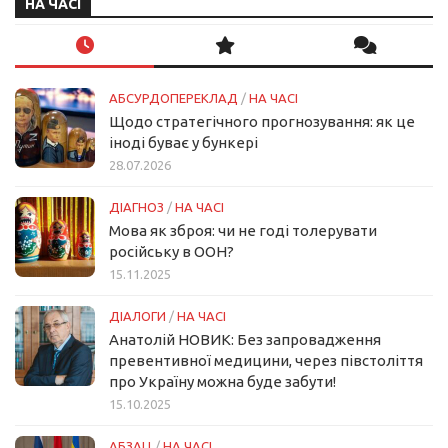
НА ЧАСІ
АБСУРДОПЕРЕКЛАД
/
НА ЧАСІ
Щодо стратегічного прогнозування: як це
іноді буває у бункері
28.07.2026
ДІАГНОЗ
/
НА ЧАСІ
Мова як зброя: чи не годі толерувати
російську в ООН?
15.11.2025
ДІАЛОГИ
/
НА ЧАСІ
Анатолій НОВИК: Без запровадження
превентивної медицини, через півстоліття
про Україну можна буде забути!
15.10.2025
АБЗАЦ
/
НА ЧАСІ