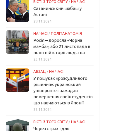
ВІСТІ З ТОГО СВІТУ
/
НА ЧАСІ
Сатанинський шабаш у
Астані
29.11.2024
НА ЧАСІ
/
ПОЛІТАНАТОМІЯ
Росія – доросла «Чорна
мамба», або 21 листопада в
новітній історії людства
23.11.2024
АБЗАЦ
/
НА ЧАСІ
У пошуках «розсудливого
рішення»: український
університет зажадав
повернення своїх студентів,
що навчаються в Японії
22.11.2024
ВІСТІ З ТОГО СВІТУ
/
НА ЧАСІ
Через страх і для