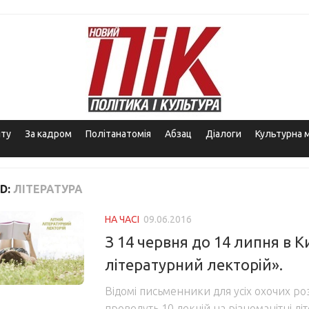
іту
За кадром
Політанатомія
Абзац
Діалоги
Культурна 
D:
ЛІТЕРАТУРА
НА ЧАСІ
09.06.2016
З 14 червня до 14 липня в Ки
літературний лекторій».
Відомі письменники для усіх охочих ро
проведуть 10 лекцій на різноманітні лі