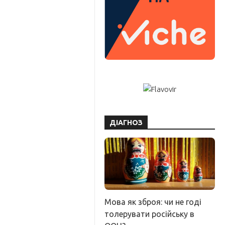
ДІАГНОЗ
Мова як зброя: чи не годі
толерувати російську в