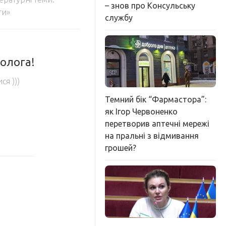
– знов про Консульську
ти»
службу
холога!
ся )))
Темний бік “Фармастора”:
як Ігор Червоненко
перетворив аптечні мережі
на пральні з відмивання
грошей?