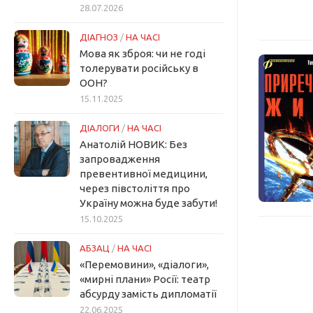
28.07.2026
ДІАГНОЗ
/
НА ЧАСІ
Мова як зброя: чи не годі
толерувати російську в
ООН?
15.11.2025
ДІАЛОГИ
/
НА ЧАСІ
Анатолій НОВИК: Без
запровадження
превентивної медицини,
через півстоліття про
Україну можна буде забути!
15.10.2025
АБЗАЦ
/
НА ЧАСІ
«Перемовини», «діалоги»,
«мирні плани» Росії: театр
абсурду замість дипломатії
22.06.2025