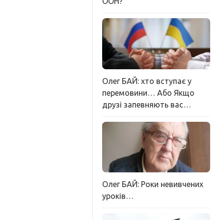
ООН?
Олег БАЙ: хто вступає у
перемовини… Або Якщо
друзі запевняють вас…
Олег БАЙ: Роки невивчених
уроків…