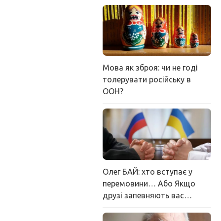
Мова як зброя: чи не годі
толерувати російську в
ООН?
Олег БАЙ: хто вступає у
перемовини… Або Якщо
друзі запевняють вас…