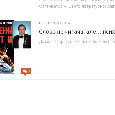
Організатор – «Центр літературної осві
БЛОГИ
28.03.2014
Слово не читача, але… пси
До моєї творчості вже психологи дістали
0