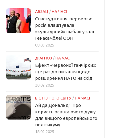
АБЗАЦ
/
НА ЧАСІ
Спаскудження перемоги:
росія влаштувала
«культурний» шабаш у залі
Генасамблеї ООН
08.05.2025
ДІАГНОЗ
/
НА ЧАСІ
Ефект «червоної ганчірки»:
ще раз до питання щодо
розширення НАТО на схід
20.02.2025
ВІСТІ З ТОГО СВІТУ
/
НА ЧАСІ
Ай да Дональд!.. Про
користь освіжаючого душу
для вищого європейського
політикуму
18.02.2025