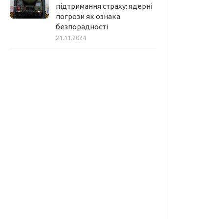
підтримання страху: ядерні
погрози як ознака
безпорадності
21.11.2024