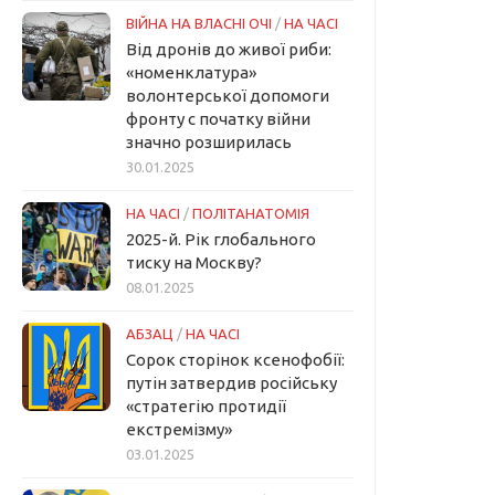
ВІЙНА НА ВЛАСНІ ОЧІ
/
НА ЧАСІ
Від дронів до живої риби:
«номенклатура»
волонтерської допомоги
фронту с початку війни
значно розширилась
30.01.2025
НА ЧАСІ
/
ПОЛІТАНАТОМІЯ
2025-й. Рік глобального
тиску на Москву?
08.01.2025
АБЗАЦ
/
НА ЧАСІ
Сорок сторінок ксенофобії:
путін затвердив російську
«стратегію протидії
екстремізму»
03.01.2025