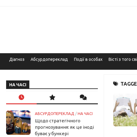
Skip
to
content
Діагноз
Абсурдопереклад
Події в особах
Вісті з того св
TAGGE
НА ЧАСІ
АБСУРДОПЕРЕКЛАД
/
НА ЧАСІ
Щодо стратегічного
прогнозування: як це іноді
буває у бункері