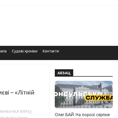
мапа
Судові хроніки
Контакти
АБЗАЦ
єві – «Літній
звиватися влітку
Олег БАЙ: На порозі серпня
тературні теми.