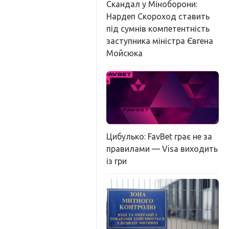
Скандал у Міноборони:
Нардеп Скороход ставить
під сумнів компетентність
заступника міністра Євгена
Мойсюка
Цибулько: FavBet грає не за
правилами — Visa виходить
із гри