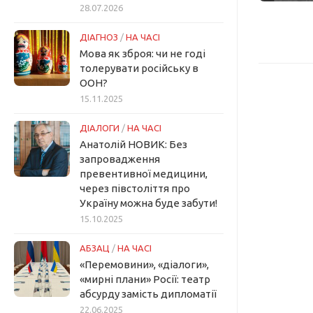
28.07.2026
ДІАГНОЗ
/
НА ЧАСІ
Мова як зброя: чи не годі
толерувати російську в
ООН?
15.11.2025
ДІАЛОГИ
/
НА ЧАСІ
Анатолій НОВИК: Без
запровадження
превентивної медицини,
через півстоліття про
Україну можна буде забути!
15.10.2025
АБЗАЦ
/
НА ЧАСІ
«Перемовини», «діалоги»,
«мирні плани» Росії: театр
абсурду замість дипломатії
22.06.2025