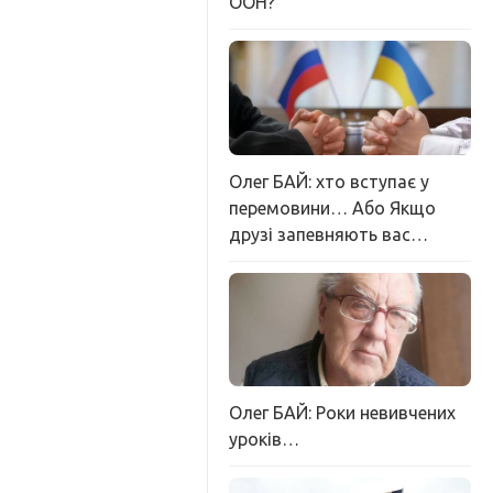
ООН?
Олег БАЙ: хто вступає у
перемовини… Або Якщо
друзі запевняють вас…
Олег БАЙ: Роки невивчених
уроків…