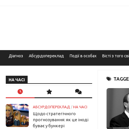
Skip
to
content
Діагноз
Абсурдопереклад
Події в особах
Вісті з того св
TAGGE
НА ЧАСІ
АБСУРДОПЕРЕКЛАД
/
НА ЧАСІ
Щодо стратегічного
прогнозування: як це іноді
буває у бункері