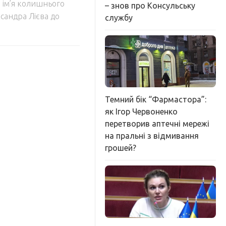
 ім’я колишнього
– знов про Консульську
ксандра Лієва до
службу
Темний бік “Фармастора”:
як Ігор Червоненко
перетворив аптечні мережі
на пральні з відмивання
грошей?