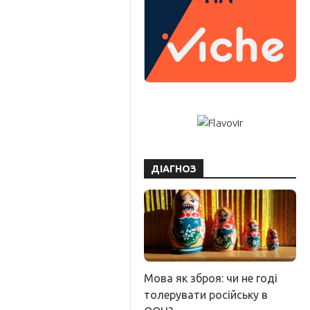
ДІАГНОЗ
Мова як зброя: чи не годі
толерувати російську в