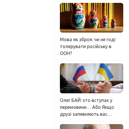
Мова як зброя: чи не годі
толерувати російську в
ООН?
Олег БАЙ: хто вступає у
перемовини… Або Якщо
друзі запевняють вас…