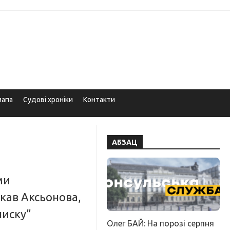
мапа
Судові хроніки
Контакти
АБЗАЦ
ми
кав Аксьонова,
писку”
Олег БАЙ: На порозі серпня