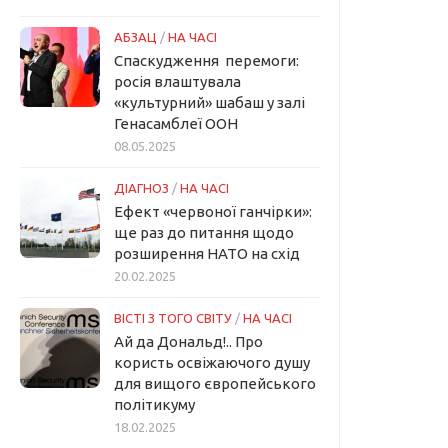
АБЗАЦ
/
НА ЧАСІ
Спаскудження перемоги:
росія влаштувала
«культурний» шабаш у залі
Генасамблеї ООН
08.05.2025
ДІАГНОЗ
/
НА ЧАСІ
Ефект «червоної ганчірки»:
ще раз до питання щодо
розширення НАТО на схід
20.02.2025
ВІСТІ З ТОГО СВІТУ
/
НА ЧАСІ
Ай да Дональд!.. Про
користь освіжаючого душу
для вищого європейського
політикуму
18.02.2025