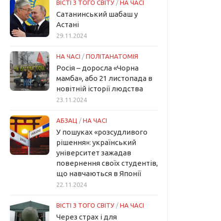
ВІСТІ З ТОГО СВІТУ
/
НА ЧАСІ
Сатанинський шабаш у
Астані
29.11.2024
НА ЧАСІ
/
ПОЛІТАНАТОМІЯ
Росія – доросла «Чорна
мамба», або 21 листопада в
новітній історії людства
23.11.2024
АБЗАЦ
/
НА ЧАСІ
У пошуках «розсудливого
рішення»: український
університет зажадав
повернення своїх студентів,
що навчаються в Японії
22.11.2024
ВІСТІ З ТОГО СВІТУ
/
НА ЧАСІ
Через страх і для