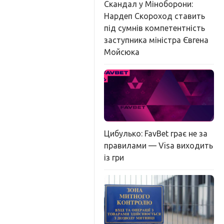
Скандал у Міноборони:
Нардеп Скороход ставить
під сумнів компетентність
заступника міністра Євгена
Мойсюка
Цибулько: FavBet грає не за
правилами — Visa виходить
із гри