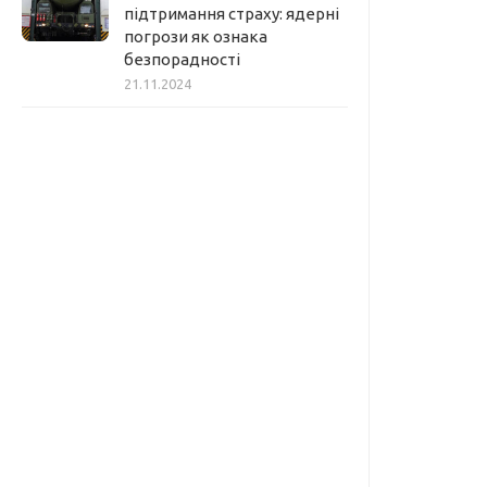
підтримання страху: ядерні
погрози як ознака
безпорадності
21.11.2024