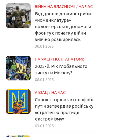
ВІЙНА НА ВЛАСНІ ОЧІ
/
НА ЧАСІ
Від дронів до живої риби:
«номенклатура»
волонтерської допомоги
фронту с початку війни
значно розширилась
30.01.2025
НА ЧАСІ
/
ПОЛІТАНАТОМІЯ
2025-й. Рік глобального
тиску на Москву?
08.01.2025
АБЗАЦ
/
НА ЧАСІ
Сорок сторінок ксенофобії:
путін затвердив російську
«стратегію протидії
екстремізму»
03.01.2025