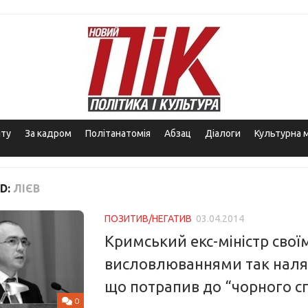
іту
За кадром
Політанатомія
Абзац
Діалоги
Культурна 
D:
ЛІЄВ
ПОЗИТИВ/НЕГАТИВ
03.04.2014
Кримський екс-міністр свої
висловлюваннями так наля
що потрапив до “чорного с
0