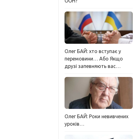
ООН?
Олег БАЙ: хто вступає у
перемовини… Або Якщо
друзі запевняють вас…
Олег БАЙ: Роки невивчених
уроків…