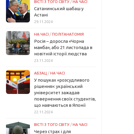
ВІСТІ З ТОГО СВІТУ
/
НА ЧАСІ
Сатанинський шабаш у
Астані
29.11.2024
НА ЧАСІ
/
ПОЛІТАНАТОМІЯ
Росія – доросла «Чорна
мамба», або 21 листопада в
новітній історії людства
23.11.2024
АБЗАЦ
/
НА ЧАСІ
У пошуках «розсудливого
рішення»: український
університет зажадав
повернення своїх студентів,
що навчаються в Японії
22.11.2024
ВІСТІ З ТОГО СВІТУ
/
НА ЧАСІ
Через страх і для