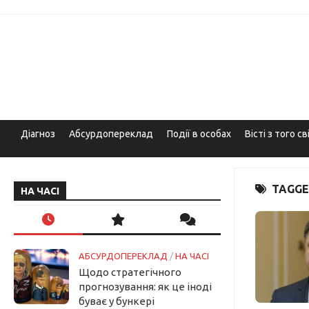
Skip
to
content
Діагноз
Абсурдопереклад
Події в особах
Вісті з того св
TAGGE
НА ЧАСІ
АБСУРДОПЕРЕКЛАД
/
НА ЧАСІ
Щодо стратегічного
прогнозування: як це іноді
буває у бункері