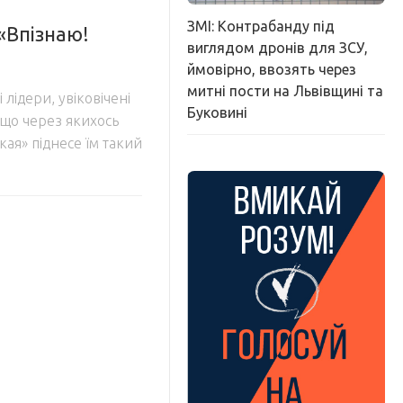
ЗМІ: Контрабанду під
 «Впізнаю!
виглядом дронів для ЗСУ,
ймовірно, ввозять через
митні пости на Львівщині та
 лідери, увіковічені
Буковині
 що через якихось
ая» піднесе їм такий