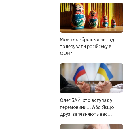
Мова як зброя: чи не годі
толерувати російську в
ООН?
Олег БАЙ: хто вступає у
перемовини… Або Якщо
друзі запевняють вас…