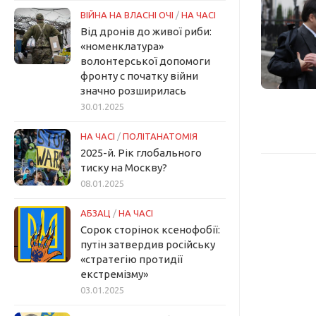
ВІЙНА НА ВЛАСНІ ОЧІ
/
НА ЧАСІ
Від дронів до живої риби:
«номенклатура»
волонтерської допомоги
фронту с початку війни
значно розширилась
30.01.2025
НА ЧАСІ
/
ПОЛІТАНАТОМІЯ
2025-й. Рік глобального
тиску на Москву?
08.01.2025
АБЗАЦ
/
НА ЧАСІ
Сорок сторінок ксенофобії:
путін затвердив російську
«стратегію протидії
екстремізму»
03.01.2025