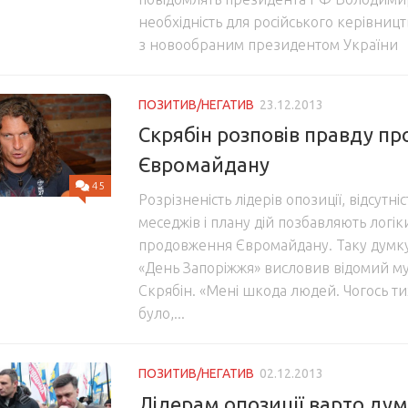
необхідність для російського керівниц
з новообраним президентом України
ПОЗИТИВ/НЕГАТИВ
23.12.2013
Скрябін розповів правду про
Євромайдану
45
Розрізненість лідерів опозиції, відсутн
меседжів і плану дій позбавляють логі
продовження Євромайдану. Таку думку 
«День Запоріжжя» висловив відомий м
Скрябін. «Мені шкода людей. Чогось т
було,...
ПОЗИТИВ/НЕГАТИВ
02.12.2013
Лідерам опозиції варто ду