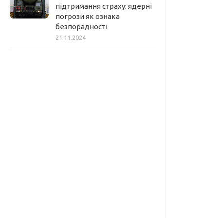
підтримання страху: ядерні
погрози як ознака
безпорадності
21.11.2024