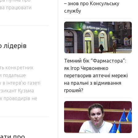
– знов про Консульську
тва працювати
службу
 лідерів
Темний бік “Фармастора”:
ість конкретних
як Ігор Червоненко
ки подальше
перетворив аптечні мережі
на пральні з відмивання
в інтерв’ю газеті
грошей?
узикант Кузьма
их проводирів не
мати про