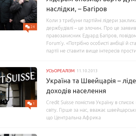
наслідки, – Багіров
Коли з трибуни партійні лідери закли
24
держбудівлі – це злочин. Про це заяви
правозахисник Едуард Багіров, повідо
Forum’у. «Потрібно особисті амбіції й ст
партії не ставити вище інтересів простих
УСЬОРЕАЛІЗМ
11.10.2013
Україна та Швейцарія – лід
доходів населення
Credit Suisse помістив Україну в списо
1
світу. Гірше за нас, вважає швейцарськ
що Центральна Африка