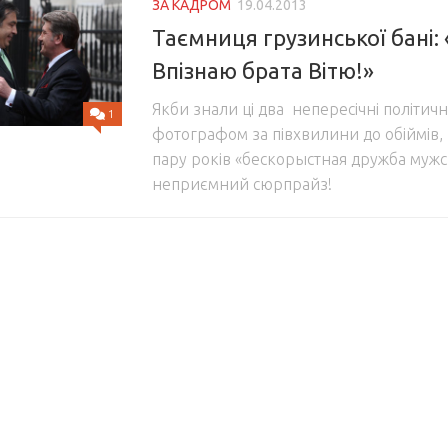
ЗА КАДРОМ
19.04.2013
Таємниця грузинської бані:
Впізнаю брата Вітю!»
Якби знали ці два непересічні політичні
1
фотографом за півхвилини до обіймів,
пару років «бескорыстная дружба мужск
неприємний сюрпрайз!