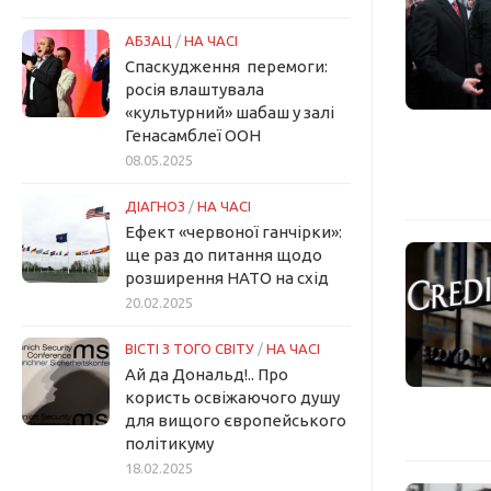
АБЗАЦ
/
НА ЧАСІ
Спаскудження перемоги:
росія влаштувала
«культурний» шабаш у залі
Генасамблеї ООН
08.05.2025
ДІАГНОЗ
/
НА ЧАСІ
Ефект «червоної ганчірки»:
ще раз до питання щодо
розширення НАТО на схід
20.02.2025
ВІСТІ З ТОГО СВІТУ
/
НА ЧАСІ
Ай да Дональд!.. Про
користь освіжаючого душу
для вищого європейського
політикуму
18.02.2025