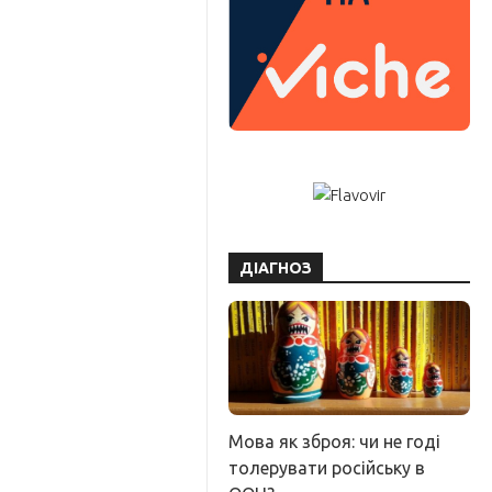
ДІАГНОЗ
Мова як зброя: чи не годі
толерувати російську в