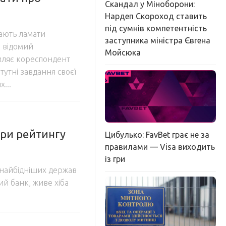
Скандал у Міноборони:
Нардеп Скороход ставить
під сумнів компетентність
кають ламати
заступника міністра Євгена
в відомий
Мойсюка
мляє кореспондент
атутні завдання своєї
...
ери рейтингу
Цибулько: FavBet грає не за
правилами — Visa виходить
із гри
к найбідніших держав
ий банк, живе хіба