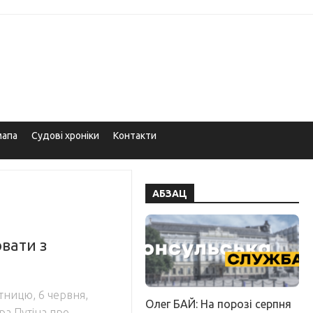
мапа
Судові хроніки
Контакти
АБЗАЦ
вати з
ятницю, 6 червня,
Олег БАЙ: На порозі серпня
а Путіна про