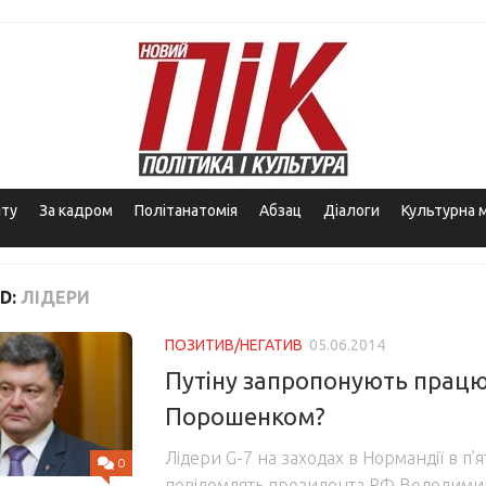
іту
За кадром
Політанатомія
Абзац
Діалоги
Культурна 
D:
ЛІДЕРИ
ПОЗИТИВ/НЕГАТИВ
05.06.2014
Путіну запропонують працю
Порошенком?
Лідери G-7 на заходах в Нормандії в п’
0
повідомлять президента РФ Володимир