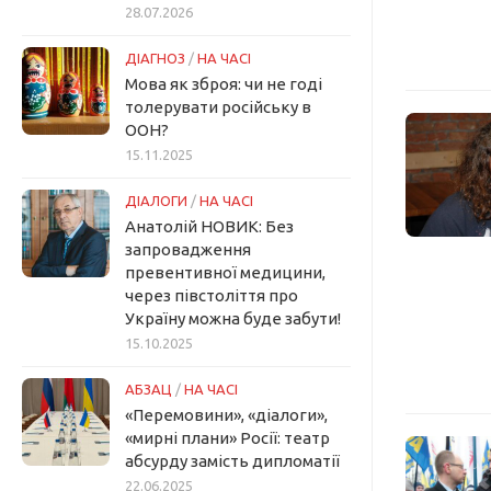
28.07.2026
ДІАГНОЗ
/
НА ЧАСІ
Мова як зброя: чи не годі
толерувати російську в
ООН?
15.11.2025
ДІАЛОГИ
/
НА ЧАСІ
Анатолій НОВИК: Без
запровадження
превентивної медицини,
через півстоліття про
Україну можна буде забути!
15.10.2025
АБЗАЦ
/
НА ЧАСІ
«Перемовини», «діалоги»,
«мирні плани» Росії: театр
абсурду замість дипломатії
22.06.2025