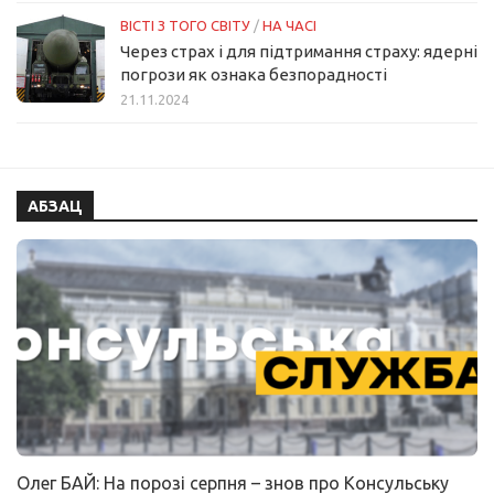
ВІСТІ З ТОГО СВІТУ
/
НА ЧАСІ
Через страх і для підтримання страху: ядерні
погрози як ознака безпорадності
21.11.2024
АБЗАЦ
Олег БАЙ: На порозі серпня – знов про Консульську