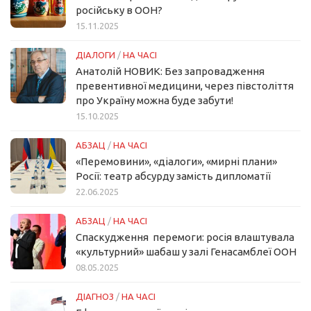
російську в ООН?
15.11.2025
ДІАЛОГИ
/
НА ЧАСІ
Анатолій НОВИК: Без запровадження
превентивної медицини, через півстоліття
про Україну можна буде забути!
15.10.2025
АБЗАЦ
/
НА ЧАСІ
«Перемовини», «діалоги», «мирні плани»
Росії: театр абсурду замість дипломатії
22.06.2025
АБЗАЦ
/
НА ЧАСІ
Спаскудження перемоги: росія влаштувала
«культурний» шабаш у залі Генасамблеї ООН
08.05.2025
ДІАГНОЗ
/
НА ЧАСІ