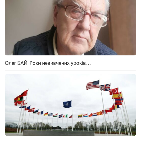
Олег БАЙ: Роки невивчених уроків…