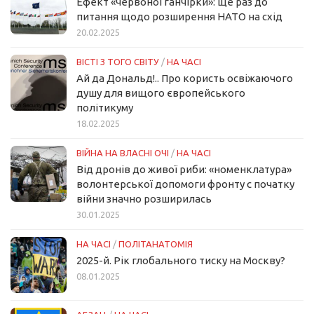
Ефект «червоної ганчірки»: ще раз до
питання щодо розширення НАТО на схід
20.02.2025
ВІСТІ З ТОГО СВІТУ
/
НА ЧАСІ
Ай да Дональд!.. Про користь освіжаючого
душу для вищого європейського
політикуму
18.02.2025
ВІЙНА НА ВЛАСНІ ОЧІ
/
НА ЧАСІ
Від дронів до живої риби: «номенклатура»
волонтерської допомоги фронту с початку
війни значно розширилась
30.01.2025
НА ЧАСІ
/
ПОЛІТАНАТОМІЯ
2025-й. Рік глобального тиску на Москву?
08.01.2025