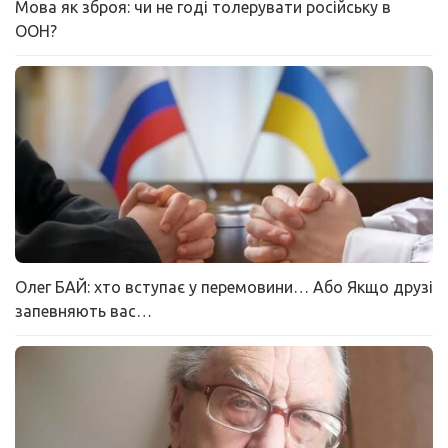
Мова як зброя: чи не годі толерувати російську в
ООН?
Олег БАЙ: хто вступає у перемовини… Або Якщо друзі
запевняють вас…