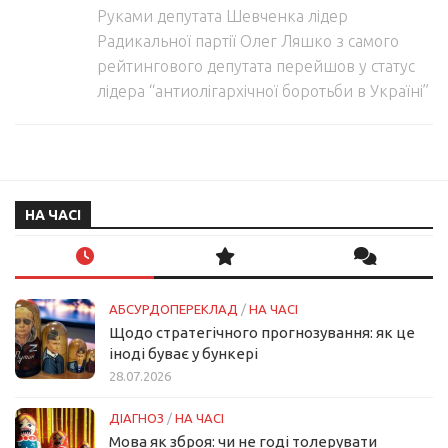
Руками депутата Шевченка лідер
Радикальної партії Олег Ляшко з самого
рейтингового депутата перейшов у статус
лідера “антиолігархічної боротьби в Україні”
НА ЧАСІ
АБСУРДОПЕРЕКЛАД
/
НА ЧАСІ
Щодо стратегічного прогнозування: як це
іноді буває у бункері
28.07.2026
ДІАГНОЗ
/
НА ЧАСІ
Мова як зброя: чи не годі толерувати