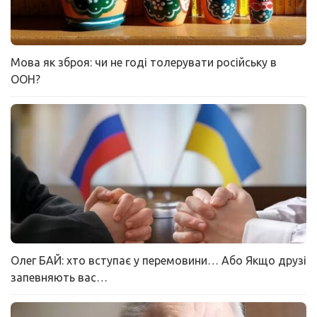
Мова як зброя: чи не годі толерувати російську в
ООН?
Олег БАЙ: хто вступає у перемовини… Або Якщо друзі
запевняють вас…