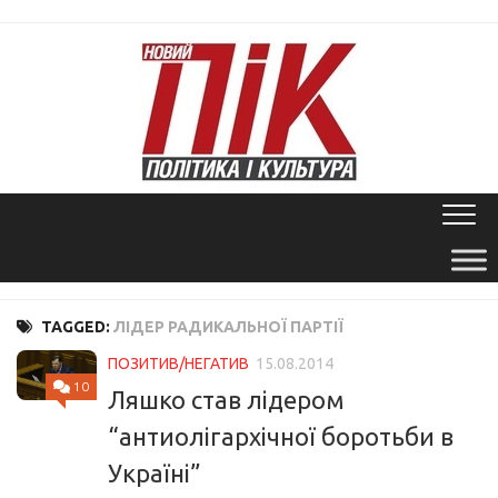
Skip
to
content
TAGGED:
ЛІДЕР РАДИКАЛЬНОЇ ПАРТІЇ
ПОЗИТИВ/НЕГАТИВ
15.08.2014
10
Ляшко став лідером
“антиолігархічної боротьби в
Україні”