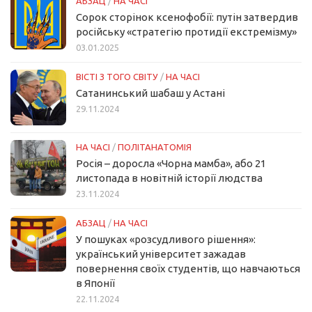
АБЗАЦ
/
НА ЧАСІ
Сорок сторінок ксенофобії: путін затвердив
російську «стратегію протидії екстремізму»
03.01.2025
ВІСТІ З ТОГО СВІТУ
/
НА ЧАСІ
Сатанинський шабаш у Астані
29.11.2024
НА ЧАСІ
/
ПОЛІТАНАТОМІЯ
Росія – доросла «Чорна мамба», або 21
листопада в новітній історії людства
23.11.2024
АБЗАЦ
/
НА ЧАСІ
У пошуках «розсудливого рішення»:
український університет зажадав
повернення своїх студентів, що навчаються
в Японії
22.11.2024