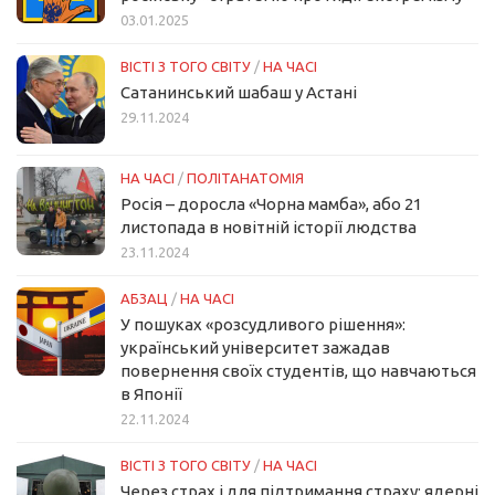
03.01.2025
ВІСТІ З ТОГО СВІТУ
/
НА ЧАСІ
Сатанинський шабаш у Астані
29.11.2024
НА ЧАСІ
/
ПОЛІТАНАТОМІЯ
Росія – доросла «Чорна мамба», або 21
листопада в новітній історії людства
23.11.2024
АБЗАЦ
/
НА ЧАСІ
У пошуках «розсудливого рішення»:
український університет зажадав
повернення своїх студентів, що навчаються
в Японії
22.11.2024
ВІСТІ З ТОГО СВІТУ
/
НА ЧАСІ
Через страх і для підтримання страху: ядерні