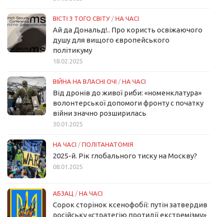
ВІСТІ З ТОГО СВІТУ
/
НА ЧАСІ
Ай да Дональд!.. Про користь освіжаючого
душу для вищого європейського
політикуму
18.02.2025
ВІЙНА НА ВЛАСНІ ОЧІ
/
НА ЧАСІ
Від дронів до живої риби: «номенклатура»
волонтерської допомоги фронту с початку
війни значно розширилась
30.01.2025
НА ЧАСІ
/
ПОЛІТАНАТОМІЯ
2025-й. Рік глобального тиску на Москву?
08.01.2025
АБЗАЦ
/
НА ЧАСІ
Сорок сторінок ксенофобії: путін затвердив
російську «стратегію протидії екстремізму»