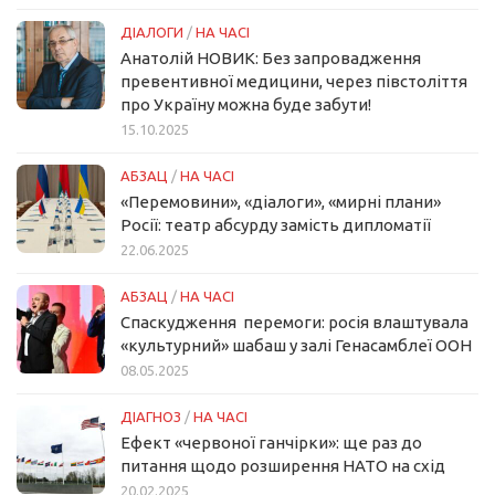
ДІАЛОГИ
/
НА ЧАСІ
Анатолій НОВИК: Без запровадження
превентивної медицини, через півстоліття
про Україну можна буде забути!
15.10.2025
АБЗАЦ
/
НА ЧАСІ
«Перемовини», «діалоги», «мирні плани»
Росії: театр абсурду замість дипломатії
22.06.2025
АБЗАЦ
/
НА ЧАСІ
Спаскудження перемоги: росія влаштувала
«культурний» шабаш у залі Генасамблеї ООН
08.05.2025
ДІАГНОЗ
/
НА ЧАСІ
Ефект «червоної ганчірки»: ще раз до
питання щодо розширення НАТО на схід
20.02.2025