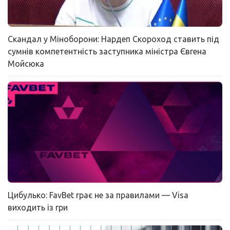
Скандал у Міноборони: Нардеп Скороход ставить під
сумнів компетентність заступника міністра Євгена
Мойсюка
Цибулько: FavBet грає не за правилами — Visa
виходить із гри