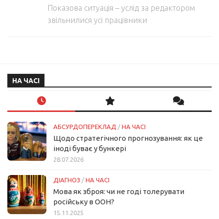
Показова ситуація – услід за редактором
звільнилися усі працівники
НА ЧАСІ
АБСУРДОПЕРЕКЛАД
/
НА ЧАСІ
Щодо стратегічного прогнозування: як це
іноді буває у бункері
28.07.2026
ДІАГНОЗ
/
НА ЧАСІ
Мова як зброя: чи не годі толерувати
російську в ООН?
15.11.2025