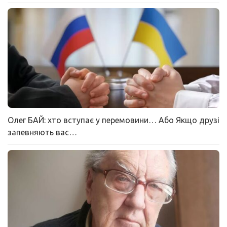
Олег БАЙ: хто вступає у перемовини… Або Якщо друзі
запевняють вас…