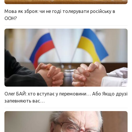
Мова як зброя: чи не годі толерувати російську в
ООН?
Олег БАЙ: хто вступає у перемовини… Або Якщо друзі
запевняють вас…