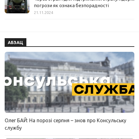
погрози як ознака безпорадності
21.11.2024
АБЗАЦ
Олег БАЙ: На порозі серпня – знов про Консульську
службу