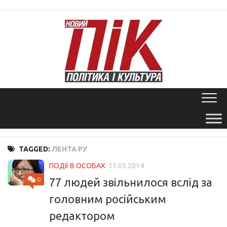
Skip
to
content
TAGGED:
ЛЕНТА РУ
ПОДІЇ В ОСОБАХ
13.03.2014
0
77 людей звільнилося вслід за
головним російським
редактором