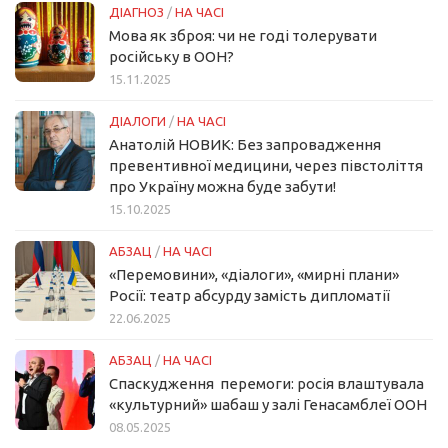
ДІАГНОЗ
/
НА ЧАСІ
Мова як зброя: чи не годі толерувати
російську в ООН?
15.11.2025
ДІАЛОГИ
/
НА ЧАСІ
Анатолій НОВИК: Без запровадження
превентивної медицини, через півстоліття
про Україну можна буде забути!
15.10.2025
АБЗАЦ
/
НА ЧАСІ
«Перемовини», «діалоги», «мирні плани»
Росії: театр абсурду замість дипломатії
22.06.2025
АБЗАЦ
/
НА ЧАСІ
Спаскудження перемоги: росія влаштувала
«культурний» шабаш у залі Генасамблеї ООН
08.05.2025