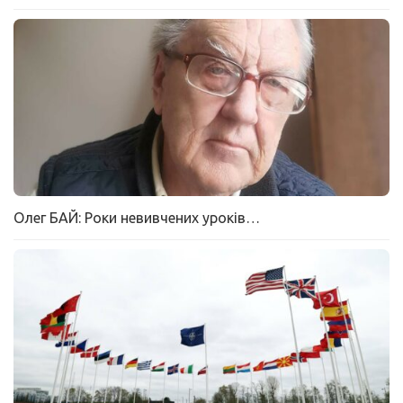
Олег БАЙ: Роки невивчених уроків…