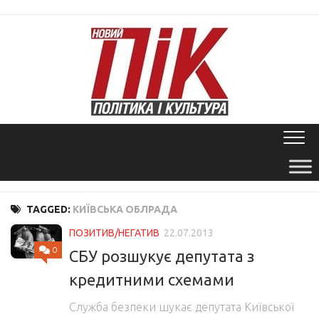
Skip
to
content
TAGGED:
КИЇВСЬКА ОБЛРАДА
ПОЗИТИВ/НЕГАТИВ
22.07.2013
0
СБУ розшукує депутата з
кредитними схемами
Служба безпеки шукає депутата Київської