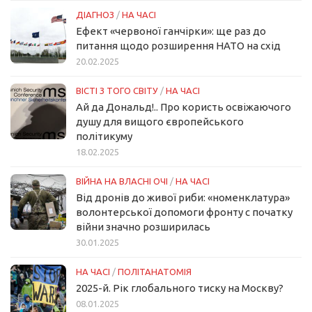
ДІАГНОЗ
/
НА ЧАСІ
Ефект «червоної ганчірки»: ще раз до
питання щодо розширення НАТО на схід
20.02.2025
ВІСТІ З ТОГО СВІТУ
/
НА ЧАСІ
Ай да Дональд!.. Про користь освіжаючого
душу для вищого європейського
політикуму
18.02.2025
ВІЙНА НА ВЛАСНІ ОЧІ
/
НА ЧАСІ
Від дронів до живої риби: «номенклатура»
волонтерської допомоги фронту с початку
війни значно розширилась
30.01.2025
НА ЧАСІ
/
ПОЛІТАНАТОМІЯ
2025-й. Рік глобального тиску на Москву?
08.01.2025