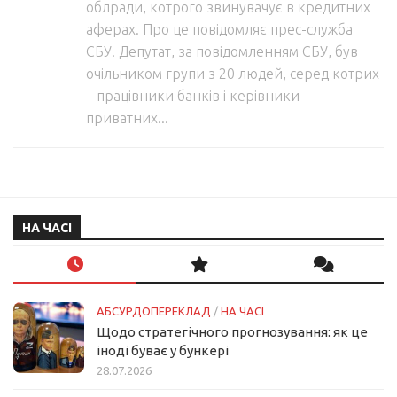
облради, котрого звинувачує в кредитних
аферах. Про це повідомляє прес-служба
СБУ. Депутат, за повідомленням СБУ, був
очільником групи з 20 людей, серед котрих
– працівники банків і керівники
приватних...
НА ЧАСІ
АБСУРДОПЕРЕКЛАД
/
НА ЧАСІ
Щодо стратегічного прогнозування: як це
іноді буває у бункері
28.07.2026