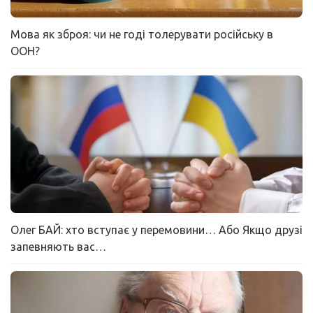
Мова як зброя: чи не годі толерувати російську в
ООН?
Олег БАЙ: хто вступає у перемовини… Або Якщо друзі
запевняють вас…