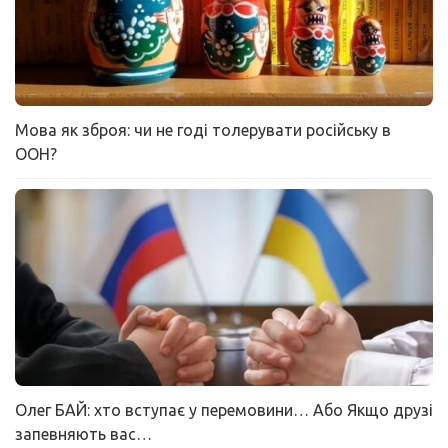
Мова як зброя: чи не годі толерувати російську в
ООН?
Олег БАЙ: хто вступає у перемовини… Або Якщо друзі
запевняють вас…