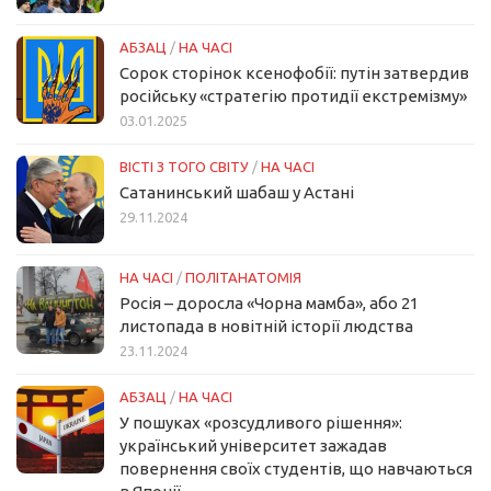
АБЗАЦ
/
НА ЧАСІ
Сорок сторінок ксенофобії: путін затвердив
російську «стратегію протидії екстремізму»
03.01.2025
ВІСТІ З ТОГО СВІТУ
/
НА ЧАСІ
Сатанинський шабаш у Астані
29.11.2024
НА ЧАСІ
/
ПОЛІТАНАТОМІЯ
Росія – доросла «Чорна мамба», або 21
листопада в новітній історії людства
23.11.2024
АБЗАЦ
/
НА ЧАСІ
У пошуках «розсудливого рішення»:
український університет зажадав
повернення своїх студентів, що навчаються