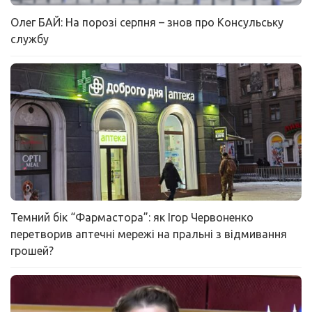
Олег БАЙ: На порозі серпня – знов про Консульську
службу
Темний бік “Фармастора”: як Ігор Червоненко
перетворив аптечні мережі на пральні з відмивання
грошей?