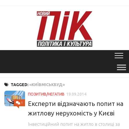
Skip
to
content
TAGGED:
«КИЇВМІСЬКБУД»
ПОЗИТИВ/НЕГАТИВ
19.09.2014
Експерти відзначають попит на
1
житлову нерухомість у Києві
Інвестиційний попит на житло в столиці за