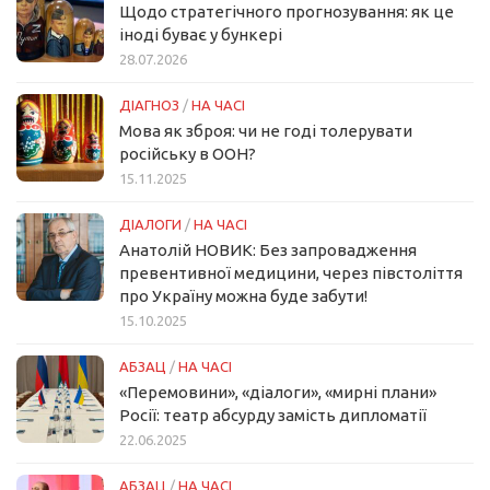
Щодо стратегічного прогнозування: як це
іноді буває у бункері
28.07.2026
ДІАГНОЗ
/
НА ЧАСІ
Мова як зброя: чи не годі толерувати
російську в ООН?
15.11.2025
ДІАЛОГИ
/
НА ЧАСІ
Анатолій НОВИК: Без запровадження
превентивної медицини, через півстоліття
про Україну можна буде забути!
15.10.2025
АБЗАЦ
/
НА ЧАСІ
«Перемовини», «діалоги», «мирні плани»
Росії: театр абсурду замість дипломатії
22.06.2025
АБЗАЦ
/
НА ЧАСІ