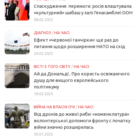
Спаскудження перемоги: росія влаштувала
«культурний» шабаш у залі Генасамблеї ООН
08.05.2025
ДІАГНОЗ
/
НА ЧАСІ
Ефект «червоної ганчірки»: ще раз до
питання щодо розширення НАТО на схід
20.02.2025
ВІСТІ З ТОГО СВІТУ
/
НА ЧАСІ
Ай да Дональд!.. Про користь освіжаючого
душу для вищого європейського
політикуму
18.02.2025
ВІЙНА НА ВЛАСНІ ОЧІ
/
НА ЧАСІ
Від дронів до живої риби: «номенклатура»
волонтерської допомоги фронту с початку
війни значно розширилась
30.01.2025