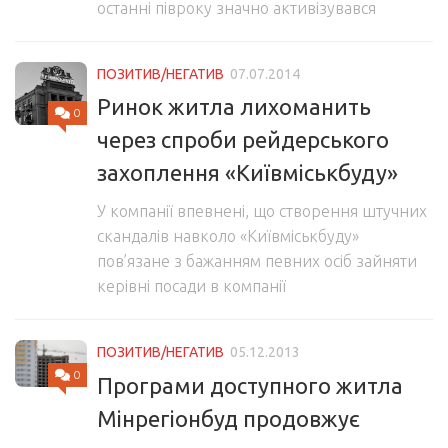
останні півроку значно активізувався
ПОЗИТИВ/НЕГАТИВ
07.07.2014
Ринок житла лихоманить
0
через спроби рейдерського
захоплення «Київміськбуду»
У компанії впевнені, що створення штучних
скандалів навколо «Київміськбуду»
пов’язане з бажанням певних осіб зайняти
керівні посади в компанії
ПОЗИТИВ/НЕГАТИВ
05.12.2013
0
Програми доступного житла
Мінрегіонбуд продовжує