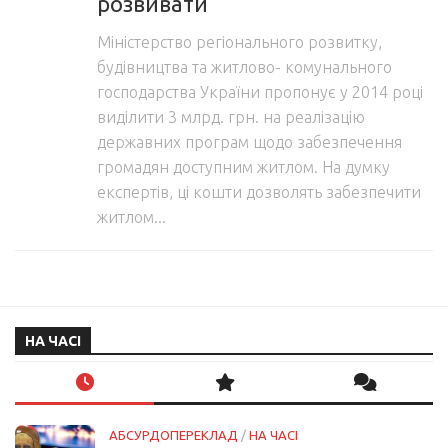
розвивати
Міністерство регіонального розвитку,
будівництва та житлово- комунального
господарства України пропонує у 2014 році
виділити 3 млрд. грн. на реалізацію
державних програм щодо забезпечення
громадян доступним житлом. На думку
експертів, ці кошти дозволять забезпечити
житлом...
НА ЧАСІ
АБСУРДОПЕРЕКЛАД
/
НА ЧАСІ