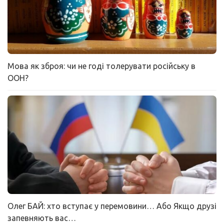
Мова як зброя: чи не годі толерувати російську в
ООН?
Олег БАЙ: хто вступає у перемовини… Або Якщо друзі
запевняють вас…