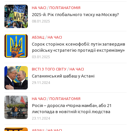
НА ЧАСІ
/
ПОЛІТАНАТОМІЯ
2025-й. Рік глобального тиску на Москву?
08.01.2025
АБЗАЦ
/
НА ЧАСІ
Сорок сторінок ксенофобії: путін затвердив
російську «стратегію протидії екстремізму»
03.01.2025
ВІСТІ З ТОГО СВІТУ
/
НА ЧАСІ
Сатанинський шабаш у Астані
29.11.2024
НА ЧАСІ
/
ПОЛІТАНАТОМІЯ
Росія – доросла «Чорна мамба», або 21
листопада в новітній історії людства
23.11.2024
АБЗАЦ
/
НА ЧАСІ