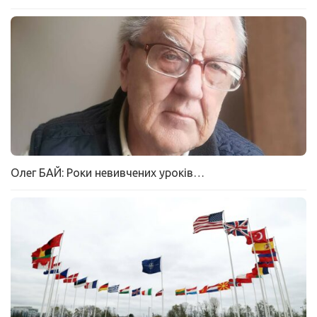
Олег БАЙ: Роки невивчених уроків…