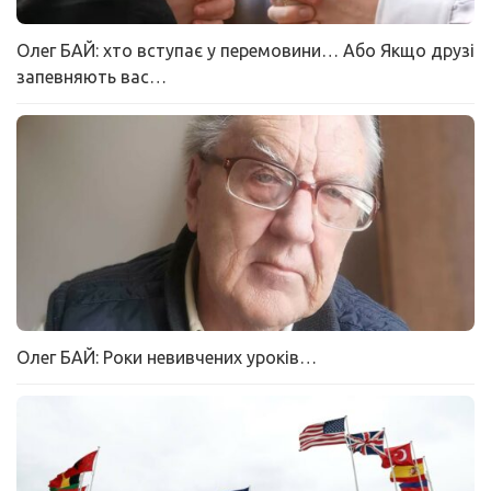
Олег БАЙ: хто вступає у перемовини… Або Якщо друзі
запевняють вас…
Олег БАЙ: Роки невивчених уроків…