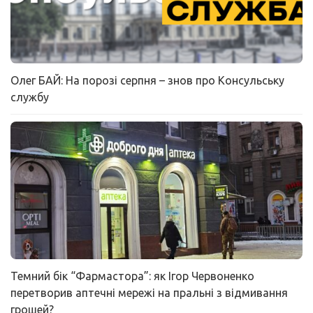
Олег БАЙ: На порозі серпня – знов про Консульську
службу
Темний бік “Фармастора”: як Ігор Червоненко
перетворив аптечні мережі на пральні з відмивання
грошей?