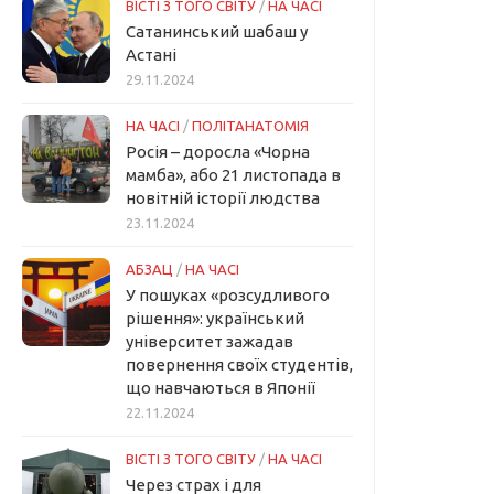
ВІСТІ З ТОГО СВІТУ
/
НА ЧАСІ
Сатанинський шабаш у
Астані
29.11.2024
НА ЧАСІ
/
ПОЛІТАНАТОМІЯ
Росія – доросла «Чорна
мамба», або 21 листопада в
новітній історії людства
23.11.2024
АБЗАЦ
/
НА ЧАСІ
У пошуках «розсудливого
рішення»: український
університет зажадав
повернення своїх студентів,
що навчаються в Японії
22.11.2024
ВІСТІ З ТОГО СВІТУ
/
НА ЧАСІ
Через страх і для