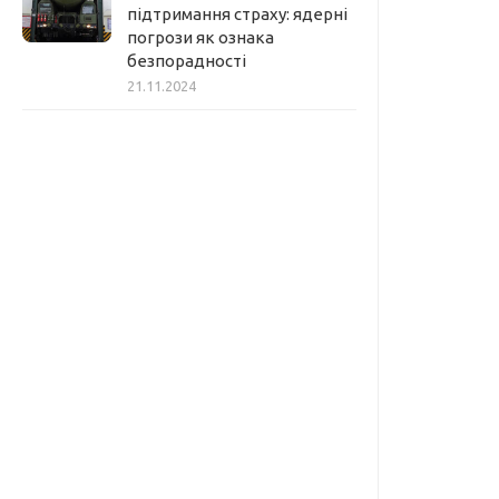
підтримання страху: ядерні
погрози як ознака
безпорадності
21.11.2024