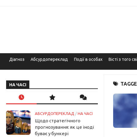
Skip
to
content
Діагноз
Абсурдопереклад
Події в особах
Вісті з того св
TAGGE
НА ЧАСІ
АБСУРДОПЕРЕКЛАД
/
НА ЧАСІ
Щодо стратегічного
прогнозування: як це іноді
буває у бункері