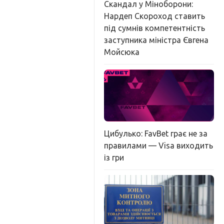
Скандал у Міноборони:
Нардеп Скороход ставить
під сумнів компетентність
заступника міністра Євгена
Мойсюка
Цибулько: FavBet грає не за
правилами — Visa виходить
із гри