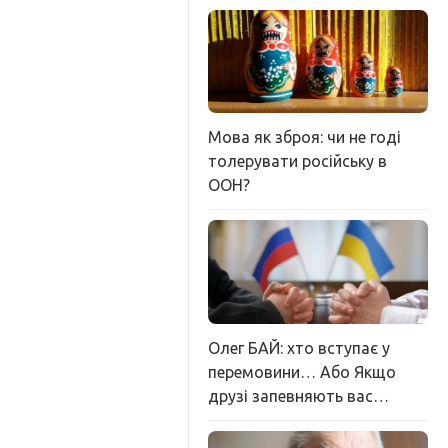
Мова як зброя: чи не годі
толерувати російську в
ООН?
Олег БАЙ: хто вступає у
перемовини… Або Якщо
друзі запевняють вас…