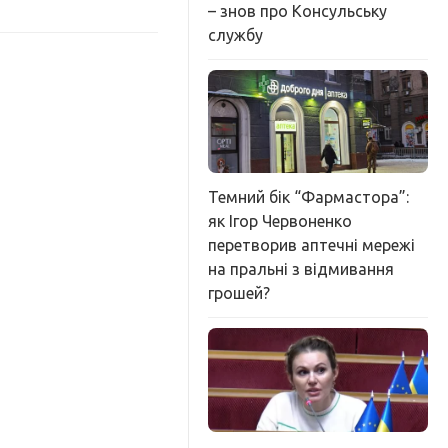
– знов про Консульську
службу
Темний бік “Фармастора”:
як Ігор Червоненко
перетворив аптечні мережі
на пральні з відмивання
грошей?