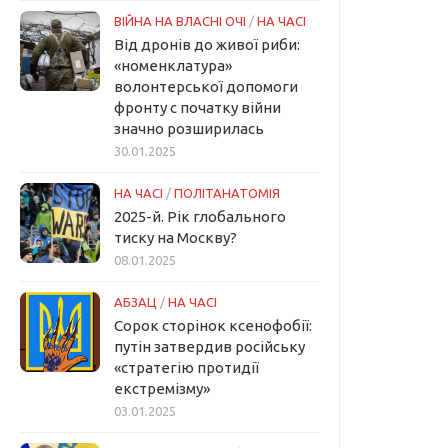
ВІЙНА НА ВЛАСНІ ОЧІ
/
НА ЧАСІ
Від дронів до живої риби:
«номенклатура»
волонтерської допомоги
фронту с початку війни
значно розширилась
30.01.2025
НА ЧАСІ
/
ПОЛІТАНАТОМІЯ
2025-й. Рік глобального
тиску на Москву?
08.01.2025
АБЗАЦ
/
НА ЧАСІ
Сорок сторінок ксенофобії:
путін затвердив російську
«стратегію протидії
екстремізму»
03.01.2025