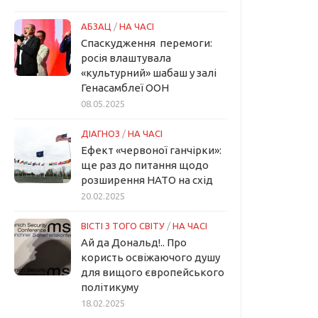
АБЗАЦ
/
НА ЧАСІ
Спаскудження перемоги:
росія влаштувала
«культурний» шабаш у залі
Генасамблеї ООН
08.05.2025
ДІАГНОЗ
/
НА ЧАСІ
Ефект «червоної ганчірки»:
ще раз до питання щодо
розширення НАТО на схід
20.02.2025
ВІСТІ З ТОГО СВІТУ
/
НА ЧАСІ
Ай да Дональд!.. Про
користь освіжаючого душу
для вищого європейського
політикуму
18.02.2025