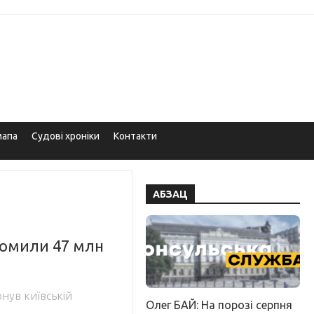
мапа
Судові хроніки
Контакти
АБЗАЦ
омили 47 млн
нув київській
Олег БАЙ: На порозі серпня