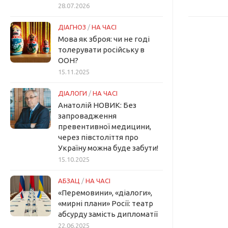
28.07.2026
ДІАГНОЗ
/
НА ЧАСІ
Мова як зброя: чи не годі
толерувати російську в
ООН?
15.11.2025
ДІАЛОГИ
/
НА ЧАСІ
Анатолій НОВИК: Без
запровадження
превентивної медицини,
через півстоліття про
Україну можна буде забути!
15.10.2025
АБЗАЦ
/
НА ЧАСІ
«Перемовини», «діалоги»,
«мирні плани» Росії: театр
абсурду замість дипломатії
22.06.2025