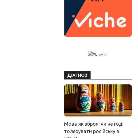
ДІАГНОЗ
Мова як зброя: чи не годі
толерувати російську в