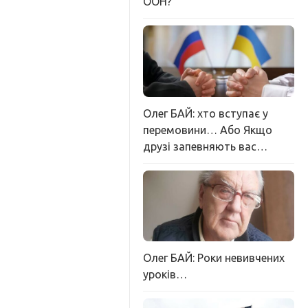
ООН?
Олег БАЙ: хто вступає у
перемовини… Або Якщо
друзі запевняють вас…
Олег БАЙ: Роки невивчених
уроків…