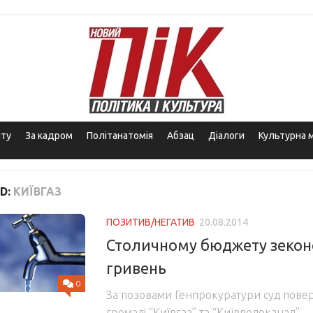
іту
За кадром
Політанатомія
Абзац
Діалоги
Культурна 
D:
КИЇВГАЗ
ПОЗИТИВ/НЕГАТИВ
20.08.2014
Столичному бюджету зекон
гривень
0
За позовами Генпрокуратури суд повер
громаді “Київгаз” та “Київводоканал”