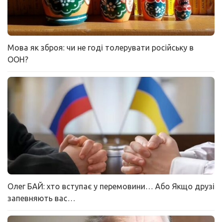
Мова як зброя: чи не годі толерувати російську в
ООН?
Олег БАЙ: хто вступає у перемовини… Або Якщо друзі
запевняють вас…