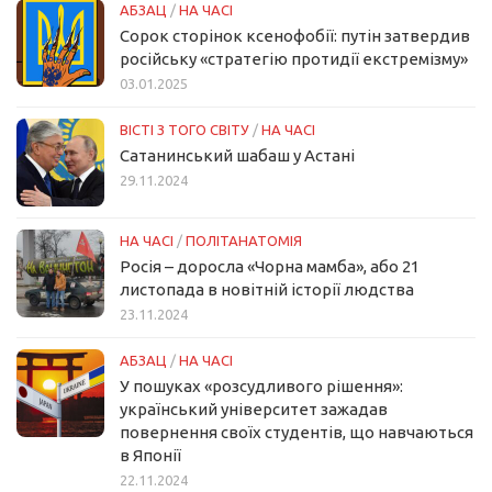
АБЗАЦ
/
НА ЧАСІ
Сорок сторінок ксенофобії: путін затвердив
російську «стратегію протидії екстремізму»
03.01.2025
ВІСТІ З ТОГО СВІТУ
/
НА ЧАСІ
Сатанинський шабаш у Астані
29.11.2024
НА ЧАСІ
/
ПОЛІТАНАТОМІЯ
Росія – доросла «Чорна мамба», або 21
листопада в новітній історії людства
23.11.2024
АБЗАЦ
/
НА ЧАСІ
У пошуках «розсудливого рішення»:
український університет зажадав
повернення своїх студентів, що навчаються
в Японії
22.11.2024