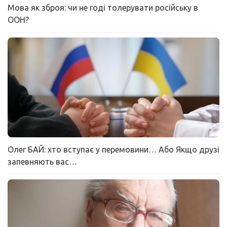
Мова як зброя: чи не годі толерувати російську в
ООН?
Олег БАЙ: хто вступає у перемовини… Або Якщо друзі
запевняють вас…