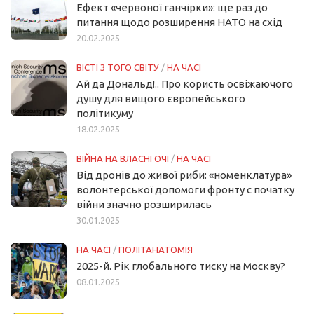
Ефект «червоної ганчірки»: ще раз до
питання щодо розширення НАТО на схід
20.02.2025
ВІСТІ З ТОГО СВІТУ
/
НА ЧАСІ
Ай да Дональд!.. Про користь освіжаючого
душу для вищого європейського
політикуму
18.02.2025
ВІЙНА НА ВЛАСНІ ОЧІ
/
НА ЧАСІ
Від дронів до живої риби: «номенклатура»
волонтерської допомоги фронту с початку
війни значно розширилась
30.01.2025
НА ЧАСІ
/
ПОЛІТАНАТОМІЯ
2025-й. Рік глобального тиску на Москву?
08.01.2025