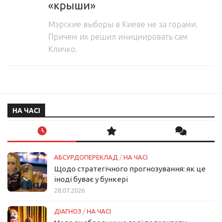
«крыши»
Мэрские выборы в Киеве не за горами.
Причем их решил инициировать сам
Кличко.
НА ЧАСІ
АБСУРДОПЕРЕКЛАД
/
НА ЧАСІ
Щодо стратегічного прогнозування: як це
іноді буває у бункері
28.07.2026
ДІАГНОЗ
/
НА ЧАСІ