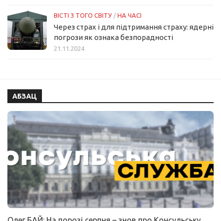
ВІСТІ З ТОГО СВІТУ
/
НА ЧАСІ
Через страх і для підтримання страху: ядерні
погрози як ознака безпорадності
21.11.2024
АБЗАЦ
Олег БАЙ: На порозі серпня – знов про Консульську