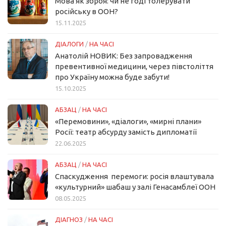
Мова як зброя: чи не годі толерувати
російську в ООН?
15.11.2025
ДІАЛОГИ
/
НА ЧАСІ
Анатолій НОВИК: Без запровадження
превентивної медицини, через півстоліття
про Україну можна буде забути!
15.10.2025
АБЗАЦ
/
НА ЧАСІ
«Перемовини», «діалоги», «мирні плани»
Росії: театр абсурду замість дипломатії
22.06.2025
АБЗАЦ
/
НА ЧАСІ
Спаскудження перемоги: росія влаштувала
«культурний» шабаш у залі Генасамблеї ООН
08.05.2025
ДІАГНОЗ
/
НА ЧАСІ