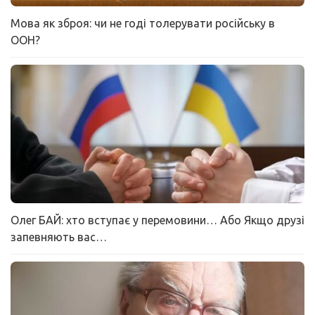
Мова як зброя: чи не годі толерувати російську в
ООН?
Олег БАЙ: хто вступає у перемовини… Або Якщо друзі
запевняють вас…