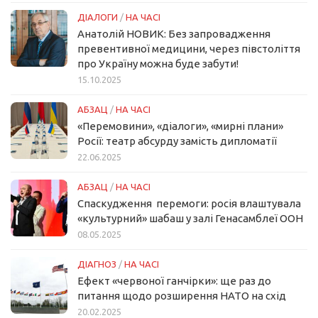
ДІАЛОГИ
/
НА ЧАСІ
Анатолій НОВИК: Без запровадження
превентивної медицини, через півстоліття
про Україну можна буде забути!
15.10.2025
АБЗАЦ
/
НА ЧАСІ
«Перемовини», «діалоги», «мирні плани»
Росії: театр абсурду замість дипломатії
22.06.2025
АБЗАЦ
/
НА ЧАСІ
Спаскудження перемоги: росія влаштувала
«культурний» шабаш у залі Генасамблеї ООН
08.05.2025
ДІАГНОЗ
/
НА ЧАСІ
Ефект «червоної ганчірки»: ще раз до
питання щодо розширення НАТО на схід
20.02.2025