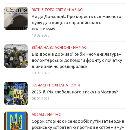
ВІСТІ З ТОГО СВІТУ
/
НА ЧАСІ
Ай да Дональд!.. Про користь освіжаючого
душу для вищого європейського
політикуму
18.02.2025
ВІЙНА НА ВЛАСНІ ОЧІ
/
НА ЧАСІ
Від дронів до живої риби: «номенклатура»
волонтерської допомоги фронту с початку
війни значно розширилась
30.01.2025
НА ЧАСІ
/
ПОЛІТАНАТОМІЯ
2025-й. Рік глобального тиску на Москву?
08.01.2025
АБЗАЦ
/
НА ЧАСІ
Сорок сторінок ксенофобії: путін затвердив
російську «стратегію протидії екстремізму»