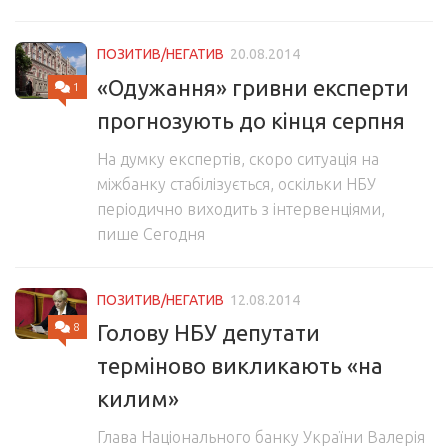
ПОЗИТИВ/НЕГАТИВ
20.08.2014
«Одужання» гривни експерти
1
прогнозують до кінця серпня
На думку експертів, скоро ситуація на
міжбанку стабілізується, оскільки НБУ
періодично виходить з інтервенціями,
пише Сегодня
ПОЗИТИВ/НЕГАТИВ
12.08.2014
Голову НБУ депутати
8
терміново викликають «на
килим»
Глава Національного банку України Валерія