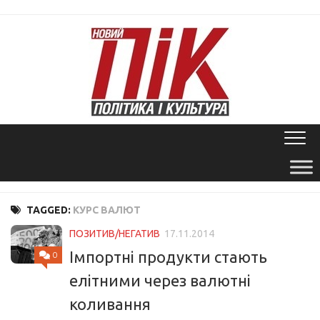
Skip
to
content
TAGGED:
КУРС ВАЛЮТ
ПОЗИТИВ/НЕГАТИВ
17.11.2014
Імпортні продукти стають
0
елітними через валютні
коливання