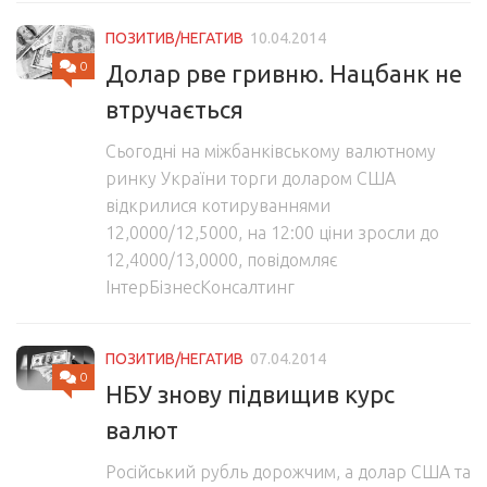
ПОЗИТИВ/НЕГАТИВ
10.04.2014
0
Долар рве гривню. Нацбанк не
втручається
Сьогодні на міжбанківському валютному
ринку України торги доларом США
відкрилися котируваннями
12,0000/12,5000, на 12:00 ціни зросли до
12,4000/13,0000, повідомляє
ІнтерБізнесКонсалтинг
ПОЗИТИВ/НЕГАТИВ
07.04.2014
0
НБУ знову підвищив курс
валют
Російський рубль дорожчим, а долар США та