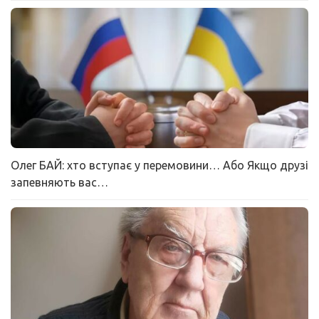
Олег БАЙ: хто вступає у перемовини… Або Якщо друзі
запевняють вас…