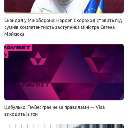
Скандал у Міноборони: Нардеп Скороход ставить під
сумнів компетентність заступника міністра Євгена
Мойсюка
Цибулько: FavBet грає не за правилами — Visa
виходить із гри