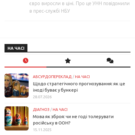
євро виросли в ціні. Про це УНН повідомили
в прес-службі НБУ
НА ЧАСІ
АБСУРДОПЕРЕКЛАД
/
НА ЧАСІ
Щодо стратегічного прогнозування: як це
іноді буває у бункері
28.07.2026
ДІАГНОЗ
/
НА ЧАСІ
Мова як зброя: чи не годі толерувати
російську в ООН?
15.11.2025