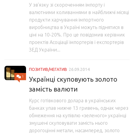
У зв’язку зі скороченням імпорту і
валютними коливаннями в найближчі місяці
продукти харчування імпортного
виробництва в Україні можуть піднятися в
ціні на 10-20%. Про це повідомив керівник
проектів Асоціації імпортерів і експортерів
ЗЕД України...
ПОЗИТИВ/НЕГАТИВ
26.09.2014
1
Українці скуповують золото
замість валюти
Курс готівкового долара в українських
банках упав нижче 13 гривень, однак через
обмеження на купівлю «зеленого» українці
змушені скуповувати замість нього
дорогоцінні метали, насамперед, золото