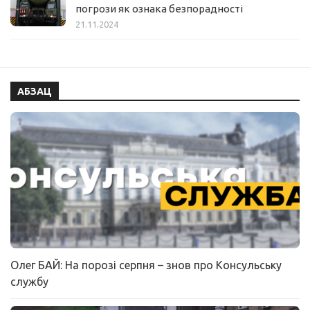
погрози як ознака безпорадності
21.11.2024
АБЗАЦ
Олег БАЙ: На порозі серпня – знов про Консульську
службу