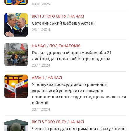
03.01.2025
ВІСТІ З ТОГО СВІТУ
/
НА ЧАСІ
Сатанинський шабаш у Астані
29.11.2024
НА ЧАСІ
/
ПОЛІТАНАТОМІЯ
Росія – доросла «Чорна мамба», або 21
листопада в новітній історії людства
23.11.2024
АБЗАЦ
/
НА ЧАСІ
У пошуках «розсудливого рішення»:
український університет зажадав
повернення своїх студентів, що навчаються
в Японії
22.11.2024
ВІСТІ З ТОГО СВІТУ
/
НА ЧАСІ
Через страх і для підтримання страху: ядерні