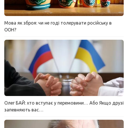
Мова як зброя: чи не годі толерувати російську в
ООН?
Олег БАЙ: хто вступає у перемовини… Або Якщо друзі
запевняють вас…