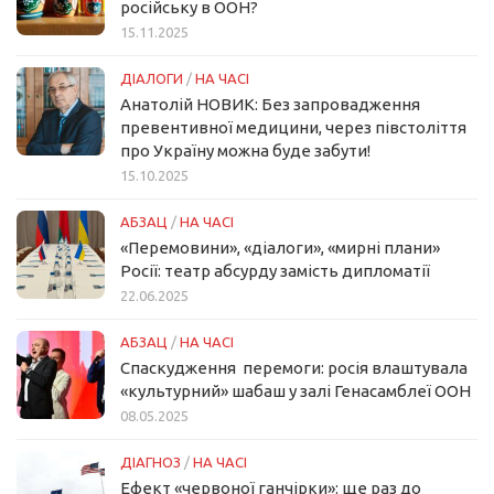
російську в ООН?
15.11.2025
ДІАЛОГИ
/
НА ЧАСІ
Анатолій НОВИК: Без запровадження
превентивної медицини, через півстоліття
про Україну можна буде забути!
15.10.2025
АБЗАЦ
/
НА ЧАСІ
«Перемовини», «діалоги», «мирні плани»
Росії: театр абсурду замість дипломатії
22.06.2025
АБЗАЦ
/
НА ЧАСІ
Спаскудження перемоги: росія влаштувала
«культурний» шабаш у залі Генасамблеї ООН
08.05.2025
ДІАГНОЗ
/
НА ЧАСІ
Ефект «червоної ганчірки»: ще раз до