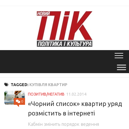
Skip
to
content
TAGGED:
КУПІВЛЯ КВАРТИР
ПОЗИТИВ/НЕГАТИВ
11.02.2014
0
«Чорний список» квартир уряд
розмістить в інтернеті
Кабмін змінить порядок ведення