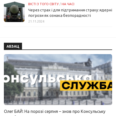
ВІСТІ З ТОГО СВІТУ
/
НА ЧАСІ
Через страх і для підтримання страху: ядерні
погрози як ознака безпорадності
21.11.2024
АБЗАЦ
Олег БАЙ: На порозі серпня – знов про Консульську