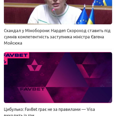
Скандал у Міноборони: Нардеп Скороход ставить під
сумнів компетентність заступника міністра Євгена
Мойсюка
Цибулько: FavBet грає не за правилами — Visa
виходить із гри