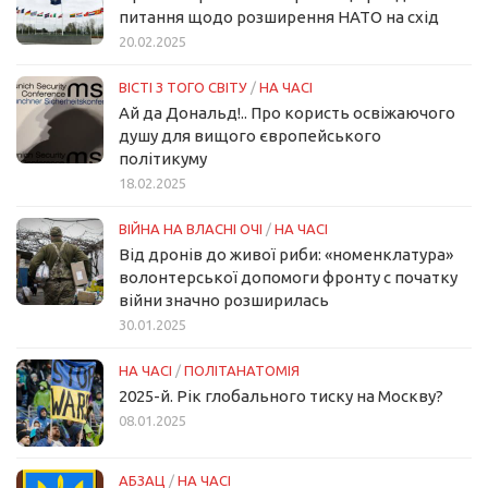
питання щодо розширення НАТО на схід
20.02.2025
ВІСТІ З ТОГО СВІТУ
/
НА ЧАСІ
Ай да Дональд!.. Про користь освіжаючого
душу для вищого європейського
політикуму
18.02.2025
ВІЙНА НА ВЛАСНІ ОЧІ
/
НА ЧАСІ
Від дронів до живої риби: «номенклатура»
волонтерської допомоги фронту с початку
війни значно розширилась
30.01.2025
НА ЧАСІ
/
ПОЛІТАНАТОМІЯ
2025-й. Рік глобального тиску на Москву?
08.01.2025
АБЗАЦ
/
НА ЧАСІ