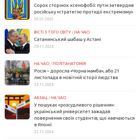
Сорок сторінок ксенофобії: путін затвердив
російську «стратегію протидії екстремізму»
03.01.2025
ВІСТІ З ТОГО СВІТУ
/
НА ЧАСІ
Сатанинський шабаш у Астані
29.11.2024
НА ЧАСІ
/
ПОЛІТАНАТОМІЯ
Росія – доросла «Чорна мамба», або 21
листопада в новітній історії людства
23.11.2024
АБЗАЦ
/
НА ЧАСІ
У пошуках «розсудливого рішення»:
український університет зажадав
повернення своїх студентів, що навчаються
в Японії
22.11.2024