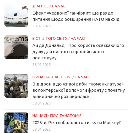
ДІАГНОЗ
/
НА ЧАСІ
Ефект «червоної ганчірки»: ще раз до
питання щодо розширення НАТО на схід
20.02.2025
ВІСТІ З ТОГО СВІТУ
/
НА ЧАСІ
Ай да Дональд!.. Про користь освіжаючого
душу для вищого європейського
політикуму
18.02.2025
ВІЙНА НА ВЛАСНІ ОЧІ
/
НА ЧАСІ
Від дронів до живої риби: «номенклатура»
волонтерської допомоги фронту с початку
війни значно розширилась
30.01.2025
НА ЧАСІ
/
ПОЛІТАНАТОМІЯ
2025-й. Рік глобального тиску на Москву?
08.01.2025