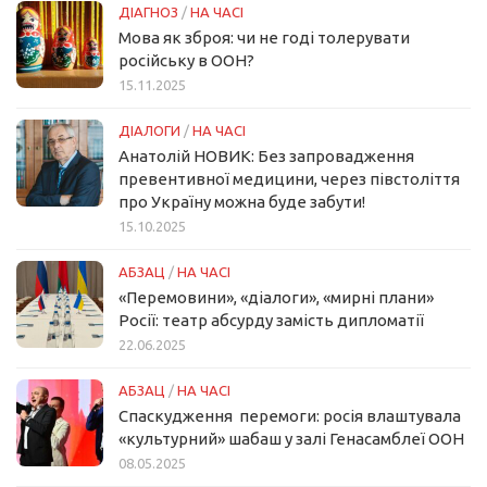
ДІАГНОЗ
/
НА ЧАСІ
Мова як зброя: чи не годі толерувати
російську в ООН?
15.11.2025
ДІАЛОГИ
/
НА ЧАСІ
Анатолій НОВИК: Без запровадження
превентивної медицини, через півстоліття
про Україну можна буде забути!
15.10.2025
АБЗАЦ
/
НА ЧАСІ
«Перемовини», «діалоги», «мирні плани»
Росії: театр абсурду замість дипломатії
22.06.2025
АБЗАЦ
/
НА ЧАСІ
Спаскудження перемоги: росія влаштувала
«культурний» шабаш у залі Генасамблеї ООН
08.05.2025