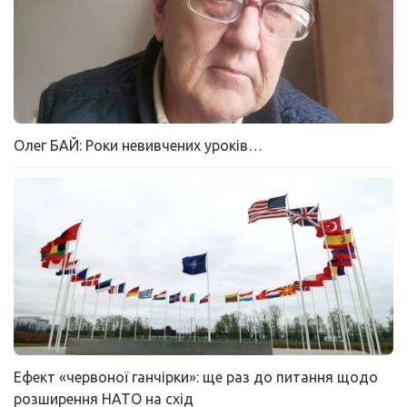
Олег БАЙ: Роки невивчених уроків…
Ефект «червоної ганчірки»: ще раз до питання щодо
розширення НАТО на схід