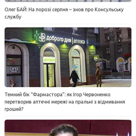
Олег БАЙ: На порозі серпня – знов про Консульську
службу
Темний бік “Фармастора”: як Ігор Червоненко
перетворив аптечні мережі на пральні з відмивання
грошей?