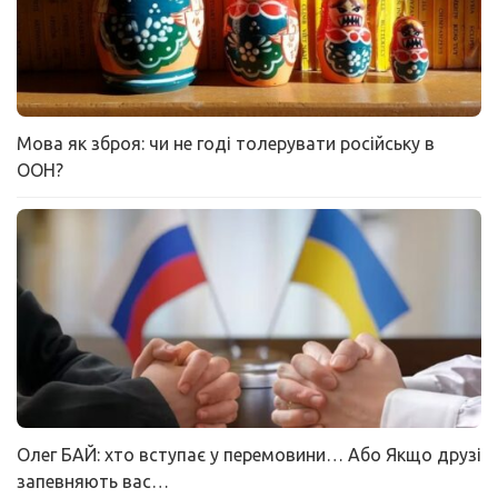
Мова як зброя: чи не годі толерувати російську в
ООН?
Олег БАЙ: хто вступає у перемовини… Або Якщо друзі
запевняють вас…