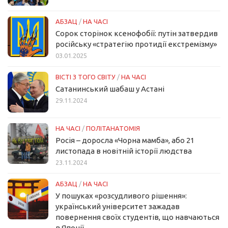
АБЗАЦ
/
НА ЧАСІ
Сорок сторінок ксенофобії: путін затвердив
російську «стратегію протидії екстремізму»
03.01.2025
ВІСТІ З ТОГО СВІТУ
/
НА ЧАСІ
Сатанинський шабаш у Астані
29.11.2024
НА ЧАСІ
/
ПОЛІТАНАТОМІЯ
Росія – доросла «Чорна мамба», або 21
листопада в новітній історії людства
23.11.2024
АБЗАЦ
/
НА ЧАСІ
У пошуках «розсудливого рішення»:
український університет зажадав
повернення своїх студентів, що навчаються
в Японії