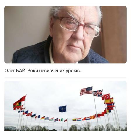
Олег БАЙ: Роки невивчених уроків…