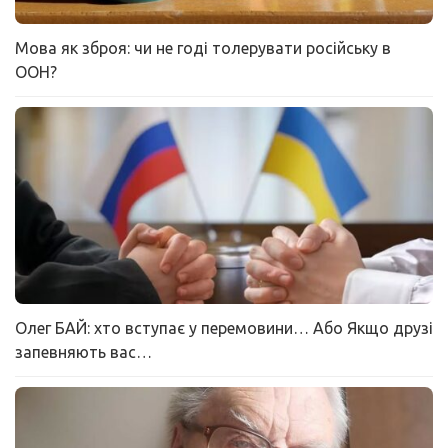
Мова як зброя: чи не годі толерувати російську в
ООН?
Олег БАЙ: хто вступає у перемовини… Або Якщо друзі
запевняють вас…