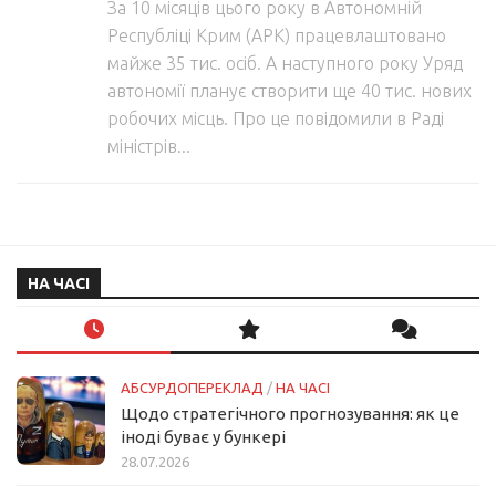
За 10 місяців цього року в Автономній
Республіці Крим (АРК) працевлаштовано
майже 35 тис. осіб. А наступного року Уряд
автономії планує створити ще 40 тис. нових
робочих місць. Про це повідомили в Раді
міністрів...
НА ЧАСІ
АБСУРДОПЕРЕКЛАД
/
НА ЧАСІ
Щодо стратегічного прогнозування: як це
іноді буває у бункері
28.07.2026