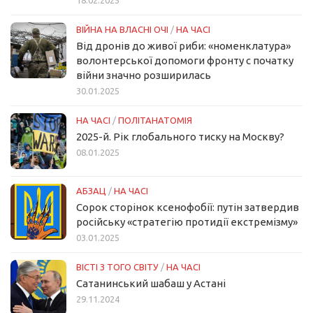
ВІЙНА НА ВЛАСНІ ОЧІ
/
НА ЧАСІ
Від дронів до живої риби: «номенклатура»
волонтерської допомоги фронту с початку
війни значно розширилась
30.01.2025
НА ЧАСІ
/
ПОЛІТАНАТОМІЯ
2025-й. Рік глобального тиску на Москву?
08.01.2025
АБЗАЦ
/
НА ЧАСІ
Сорок сторінок ксенофобії: путін затвердив
російську «стратегію протидії екстремізму»
03.01.2025
ВІСТІ З ТОГО СВІТУ
/
НА ЧАСІ
Сатанинський шабаш у Астані
29.11.2024