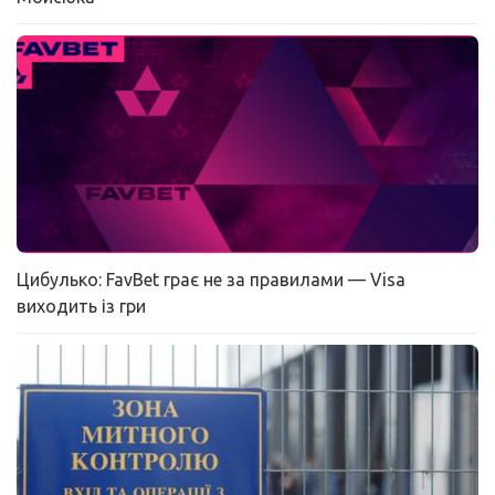
Цибулько: FavBet грає не за правилами — Visa
виходить із гри