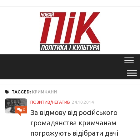
Skip
to
content
TAGGED:
КРИМЧАНИ
ПОЗИТИВ/НЕГАТИВ
24.10.2014
0
За відмову від російського
громадянства кримчанам
погрожують відібрати дачі