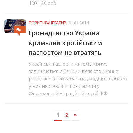
100-120 осіб
ПОЗИТИВ/НЕГАТИВ
31.03.2014
2
Громадянство України
кримчани з російським
паспортом не втратять
Українські паспорти жителів Криму
залишаються дійсними після отримання
російського громадянства, жодних позначок
у них не ставлять, повідомили у
Федеральній міграційній службі РФ
1
2
»