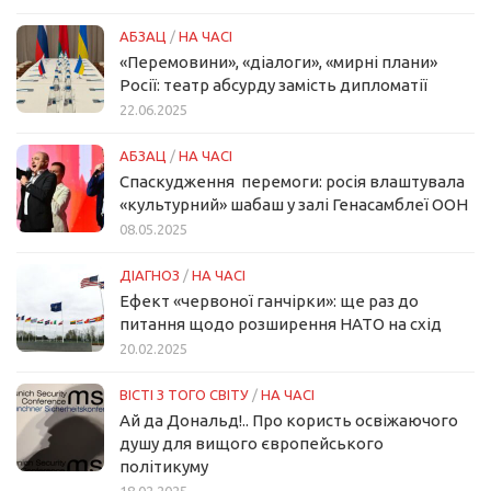
АБЗАЦ
/
НА ЧАСІ
«Перемовини», «діалоги», «мирні плани»
Росії: театр абсурду замість дипломатії
22.06.2025
АБЗАЦ
/
НА ЧАСІ
Спаскудження перемоги: росія влаштувала
«культурний» шабаш у залі Генасамблеї ООН
08.05.2025
ДІАГНОЗ
/
НА ЧАСІ
Ефект «червоної ганчірки»: ще раз до
питання щодо розширення НАТО на схід
20.02.2025
ВІСТІ З ТОГО СВІТУ
/
НА ЧАСІ
Ай да Дональд!.. Про користь освіжаючого
душу для вищого європейського
політикуму
18.02.2025