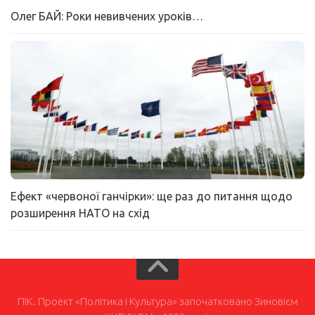
Олег БАЙ: Роки невивчених уроків…
Ефект «червоної ганчірки»: ще раз до питання щодо
розширення НАТО на схід
ПІК. Проект «Політика і Культура» започатковано Зиновієм