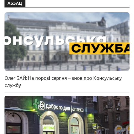
АБЗАЦ
Олег БАЙ: На порозі серпня – знов про Консульську
службу