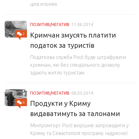
ціла епопея
ПОЗИТИВ/НЕГАТИВ
11.06.2014
Кримчан змусять платити
2
податок за туристів
Податкова служба Росії буде штрафувати
кримчан, які без спеціального дозволу
здають житло туристам
ПОЗИТИВ/НЕГАТИВ
08.05.2014
Продукти у Криму
6
видаватимуть за талонами
Мінпромторг Росії вирішив запровадити у
Криму та Севастополі програму «адресної