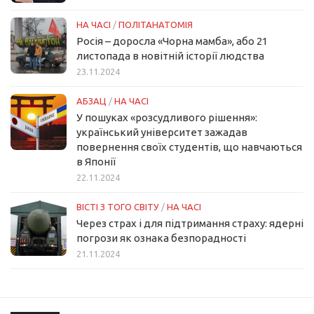
НА ЧАСІ
/
ПОЛІТАНАТОМІЯ
Росія – доросла «Чорна мамба», або 21
листопада в новітній історії людства
23.11.2024
АБЗАЦ
/
НА ЧАСІ
У пошуках «розсудливого рішення»:
український університет зажадав
повернення своїх студентів, що навчаються
в Японії
22.11.2024
ВІСТІ З ТОГО СВІТУ
/
НА ЧАСІ
Через страх і для підтримання страху: ядерні
погрози як ознака безпорадності
21.11.2024