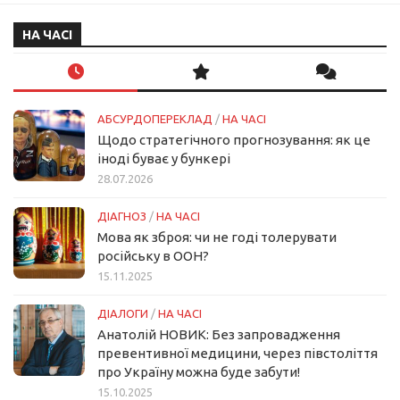
НА ЧАСІ
АБСУРДОПЕРЕКЛАД
/
НА ЧАСІ
Щодо стратегічного прогнозування: як це
іноді буває у бункері
28.07.2026
ДІАГНОЗ
/
НА ЧАСІ
Мова як зброя: чи не годі толерувати
російську в ООН?
15.11.2025
ДІАЛОГИ
/
НА ЧАСІ
Анатолій НОВИК: Без запровадження
превентивної медицини, через півстоліття
про Україну можна буде забути!
15.10.2025