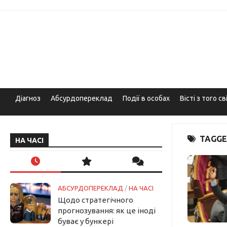
Skip
to
content
Діагноз
Абсурдопереклад
Події в особах
Вісті з того св
TAGGE
НА ЧАСІ
АБСУРДОПЕРЕКЛАД
/
НА ЧАСІ
Щодо стратегічного
прогнозування: як це іноді
буває у бункері