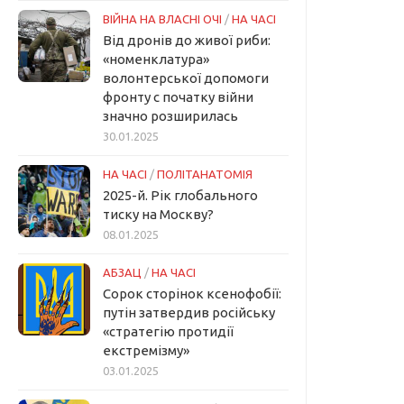
ВІЙНА НА ВЛАСНІ ОЧІ
/
НА ЧАСІ
Від дронів до живої риби:
«номенклатура»
волонтерської допомоги
фронту с початку війни
значно розширилась
30.01.2025
НА ЧАСІ
/
ПОЛІТАНАТОМІЯ
2025-й. Рік глобального
тиску на Москву?
08.01.2025
АБЗАЦ
/
НА ЧАСІ
Сорок сторінок ксенофобії:
путін затвердив російську
«стратегію протидії
екстремізму»
03.01.2025