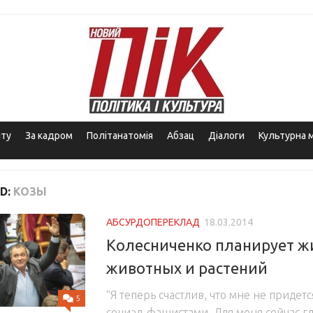
іту
За кадром
Політанатомія
Абзац
Діалоги
Культурна 
D:
КОЗЫ
АБСУРДОПЕРЕКЛАД
18.03.2014
Колесниченко планирует ж
животных и растений
“Я теперь счастлив, что мне не придетс
5
социал-фашистами. Для меня сейчас гл