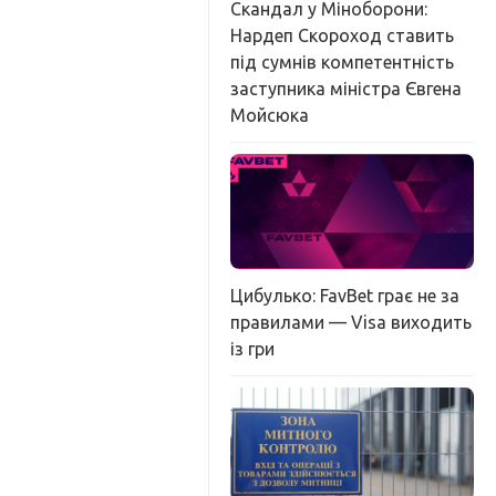
Скандал у Міноборони:
Нардеп Скороход ставить
під сумнів компетентність
заступника міністра Євгена
Мойсюка
Цибулько: FavBet грає не за
правилами — Visa виходить
із гри