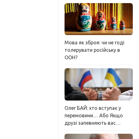
Мова як зброя: чи не годі
толерувати російську в
ООН?
Олег БАЙ: хто вступає у
перемовини… Або Якщо
друзі запевняють вас…