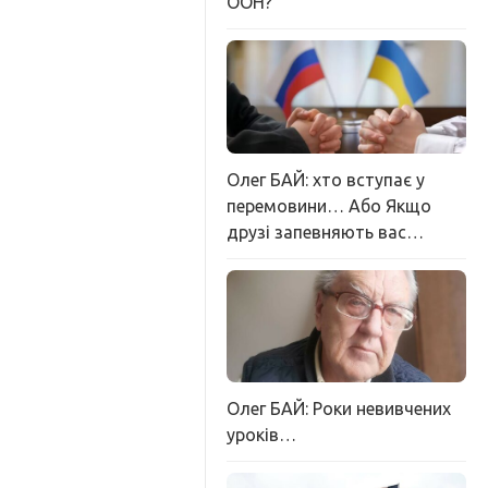
ООН?
Олег БАЙ: хто вступає у
перемовини… Або Якщо
друзі запевняють вас…
Олег БАЙ: Роки невивчених
уроків…