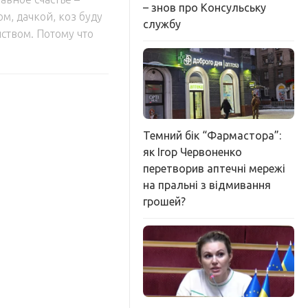
– знов про Консульську
ом, дачкой, коз буду
службу
ством. Потому что
Темний бік “Фармастора”:
як Ігор Червоненко
перетворив аптечні мережі
на пральні з відмивання
грошей?