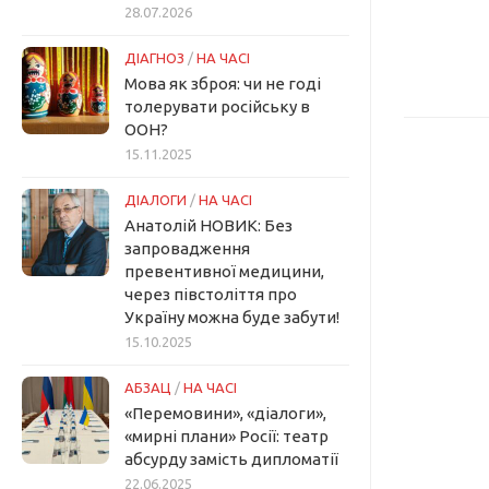
28.07.2026
ДІАГНОЗ
/
НА ЧАСІ
Мова як зброя: чи не годі
толерувати російську в
ООН?
15.11.2025
ДІАЛОГИ
/
НА ЧАСІ
Анатолій НОВИК: Без
запровадження
превентивної медицини,
через півстоліття про
Україну можна буде забути!
15.10.2025
АБЗАЦ
/
НА ЧАСІ
«Перемовини», «діалоги»,
«мирні плани» Росії: театр
абсурду замість дипломатії
22.06.2025