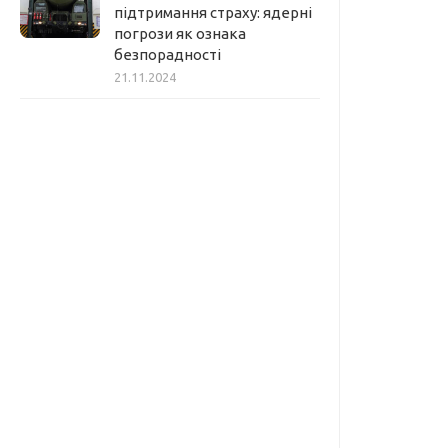
підтримання страху: ядерні
погрози як ознака
безпорадності
21.11.2024