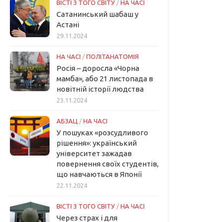
ВІСТІ З ТОГО СВІТУ
/
НА ЧАСІ
Сатанинський шабаш у
Астані
29.11.2024
НА ЧАСІ
/
ПОЛІТАНАТОМІЯ
Росія – доросла «Чорна
мамба», або 21 листопада в
новітній історії людства
23.11.2024
АБЗАЦ
/
НА ЧАСІ
У пошуках «розсудливого
рішення»: український
університет зажадав
повернення своїх студентів,
що навчаються в Японії
22.11.2024
ВІСТІ З ТОГО СВІТУ
/
НА ЧАСІ
Через страх і для