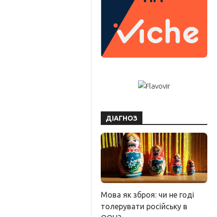
ДІАГНОЗ
Мова як зброя: чи не годі
толерувати російську в