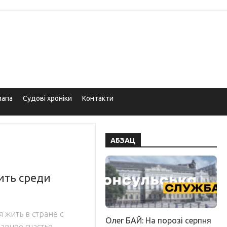
мапа
Судові хроніки
Контакти
АБЗАЦ
ить среди
я жить в стране с
Олег БАЙ: На порозі серпня
авное счастье –