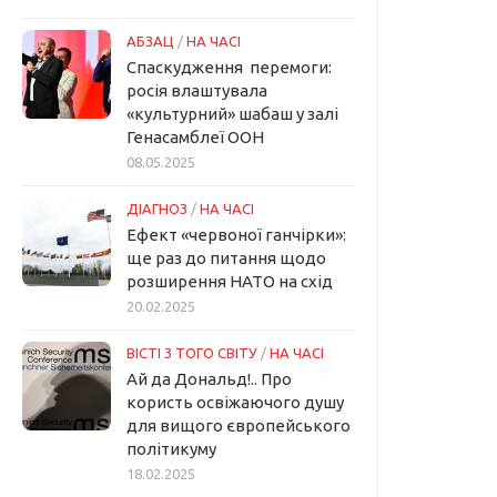
АБЗАЦ
/
НА ЧАСІ
Спаскудження перемоги:
росія влаштувала
«культурний» шабаш у залі
Генасамблеї ООН
08.05.2025
ДІАГНОЗ
/
НА ЧАСІ
Ефект «червоної ганчірки»:
ще раз до питання щодо
розширення НАТО на схід
20.02.2025
ВІСТІ З ТОГО СВІТУ
/
НА ЧАСІ
Ай да Дональд!.. Про
користь освіжаючого душу
для вищого європейського
політикуму
18.02.2025