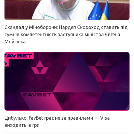
Скандал у Міноборони: Нардеп Скороход ставить під
сумнів компетентність заступника міністра Євгена
Мойсюка
Цибулько: FavBet грає не за правилами — Visa
виходить із гри