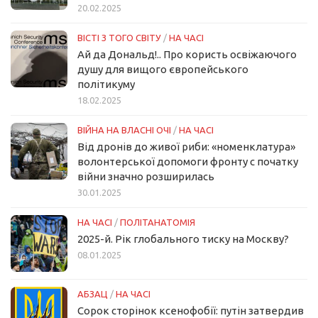
20.02.2025
ВІСТІ З ТОГО СВІТУ
/
НА ЧАСІ
Ай да Дональд!.. Про користь освіжаючого
душу для вищого європейського
політикуму
18.02.2025
ВІЙНА НА ВЛАСНІ ОЧІ
/
НА ЧАСІ
Від дронів до живої риби: «номенклатура»
волонтерської допомоги фронту с початку
війни значно розширилась
30.01.2025
НА ЧАСІ
/
ПОЛІТАНАТОМІЯ
2025-й. Рік глобального тиску на Москву?
08.01.2025
АБЗАЦ
/
НА ЧАСІ
Сорок сторінок ксенофобії: путін затвердив