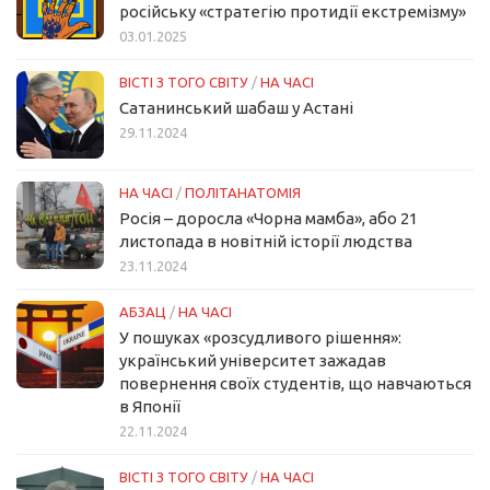
російську «стратегію протидії екстремізму»
03.01.2025
ВІСТІ З ТОГО СВІТУ
/
НА ЧАСІ
Сатанинський шабаш у Астані
29.11.2024
НА ЧАСІ
/
ПОЛІТАНАТОМІЯ
Росія – доросла «Чорна мамба», або 21
листопада в новітній історії людства
23.11.2024
АБЗАЦ
/
НА ЧАСІ
У пошуках «розсудливого рішення»:
український університет зажадав
повернення своїх студентів, що навчаються
в Японії
22.11.2024
ВІСТІ З ТОГО СВІТУ
/
НА ЧАСІ