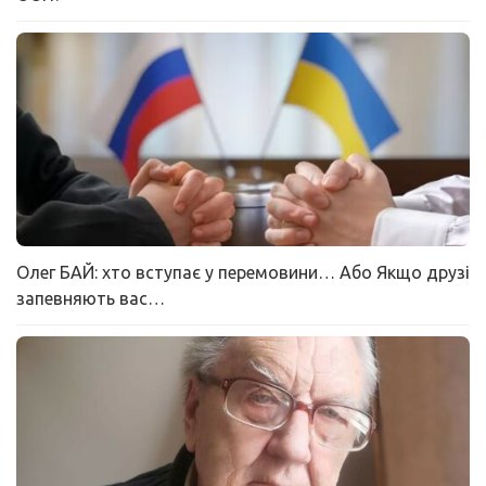
Олег БАЙ: хто вступає у перемовини… Або Якщо друзі
запевняють вас…