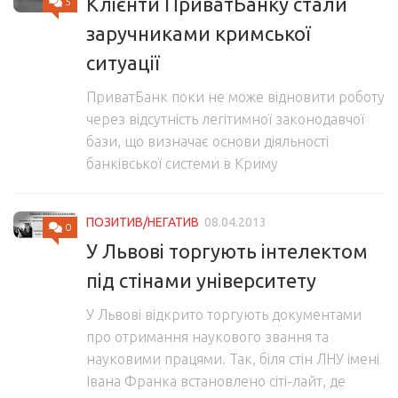
Клієнти ПриватБанку стали
5
заручниками кримської
ситуації
ПриватБанк поки не може відновити роботу
через відсутність легітимної законодавчої
бази, що визначає основи діяльності
банківської системи в Криму
ПОЗИТИВ/НЕГАТИВ
08.04.2013
0
У Львові торгують інтелектом
під стінами університету
У Львові відкрито торгують документами
про отримання наукового звання та
науковими працями. Так, біля стін ЛНУ імені
Івана Франка встановлено сіті-лайт, де