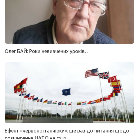
Олег БАЙ: Роки невивчених уроків…
Ефект «червоної ганчірки»: ще раз до питання щодо
розширення НАТО на схід