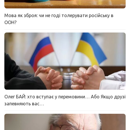
Мова як зброя: чи не годі толерувати російську в
ООН?
Олег БАЙ: хто вступає у перемовини… Або Якщо друзі
запевняють вас…