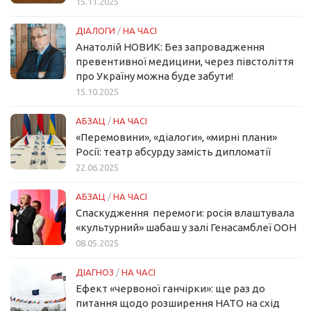
15.11.2025
ДІАЛОГИ
/
НА ЧАСІ
Анатолій НОВИК: Без запровадження
превентивної медицини, через півстоліття
про Україну можна буде забути!
15.10.2025
АБЗАЦ
/
НА ЧАСІ
«Перемовини», «діалоги», «мирні плани»
Росії: театр абсурду замість дипломатії
22.06.2025
АБЗАЦ
/
НА ЧАСІ
Спаскудження перемоги: росія влаштувала
«культурний» шабаш у залі Генасамблеї ООН
08.05.2025
ДІАГНОЗ
/
НА ЧАСІ
Ефект «червоної ганчірки»: ще раз до
питання щодо розширення НАТО на схід