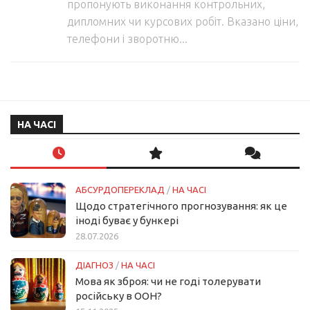
пропонують виконання контрольних,
дипломних чи курсових робіт. Вказано ціни,
телефони і зворотню...
НА ЧАСІ
АБСУРДОПЕРЕКЛАД
/
НА ЧАСІ
Щодо стратегічного прогнозування: як це
іноді буває у бункері
28.07.2026
ДІАГНОЗ
/
НА ЧАСІ
Мова як зброя: чи не годі толерувати
російську в ООН?