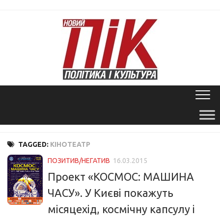
Skip
to
content
TAGGED:
КІНОТЕАТР
ПОЗИТИВ/НЕГАТИВ
16.03.2015
Проект «КОСМОС: МАШИНА
ЧАСУ». У Києві покажуть
місяцехід, космічну капсулу і