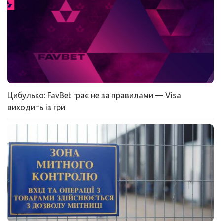
Цибулько: FavBet грає не за правилами — Visa
виходить із гри