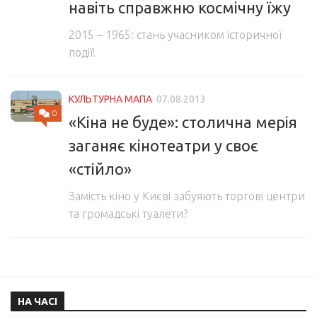
навіть справжню космічну їжу
2015 – 1965: стань учасником історичної
події!
КУЛЬТУРНА МАПА
07.08.2013
0
«Кіна не буде»: столична мерія
заганяє кінотеатри у своє
«стійло»
Замість кіно у Києві забуяють торгові центри
та громадські туалети?
НА ЧАСІ