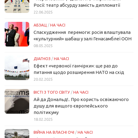
Росії: театр абсурду замість дипломатії
22.06.2025
АБЗАЦ
/
НА ЧАСІ
Спаскудження перемоги: росія влаштувала
«культурний» шабаш у залі Генасамблеї ООН
08.05.2025
ДІАГНОЗ
/
НА ЧАСІ
Ефект «червоної ганчірки»: ще раз до
питання щодо розширення НАТО на схід
20.02.2025
ВІСТІ З ТОГО СВІТУ
/
НА ЧАСІ
Ай да Дональд!.. Про користь освіжаючого
душу для вищого європейського
політикуму
18.02.2025
ВІЙНА НА ВЛАСНІ ОЧІ
/
НА ЧАСІ