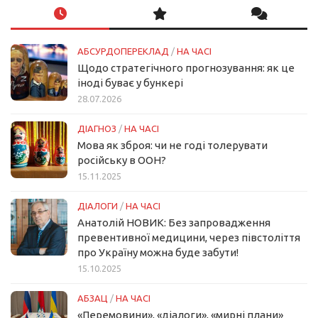
АБСУРДОПЕРЕКЛАД
/
НА ЧАСІ
Щодо стратегічного прогнозування: як це
іноді буває у бункері
28.07.2026
ДІАГНОЗ
/
НА ЧАСІ
Мова як зброя: чи не годі толерувати
російську в ООН?
15.11.2025
ДІАЛОГИ
/
НА ЧАСІ
Анатолій НОВИК: Без запровадження
превентивної медицини, через півстоліття
про Україну можна буде забути!
15.10.2025
АБЗАЦ
/
НА ЧАСІ
«Перемовини», «діалоги», «мирні плани»