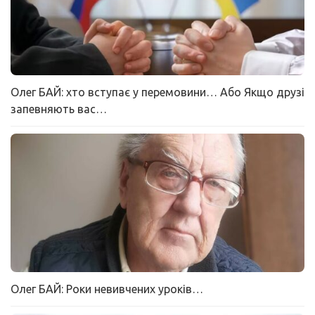
Олег БАЙ: хто вступає у перемовини… Або Якщо друзі
запевняють вас…
Олег БАЙ: Роки невивчених уроків…