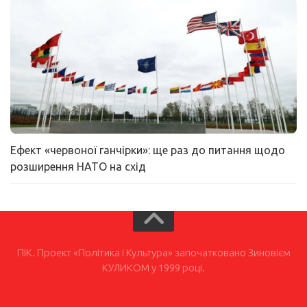
Ефект «червоної ганчірки»: ще раз до питання щодо
розширення НАТО на схід
ПІК. Проект «Політика і Культура» започатковано Зиновієм
КУЛИКОМ у 1999 році.