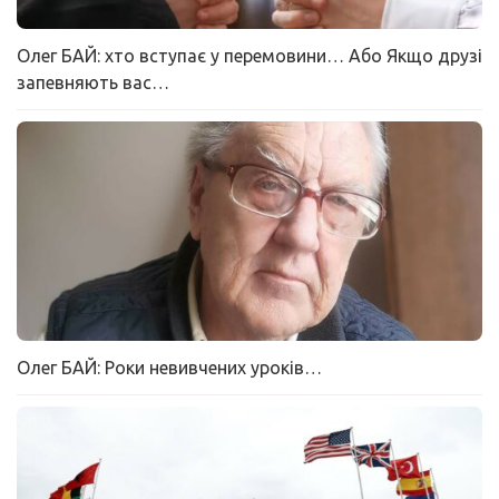
Олег БАЙ: хто вступає у перемовини… Або Якщо друзі
запевняють вас…
Олег БАЙ: Роки невивчених уроків…