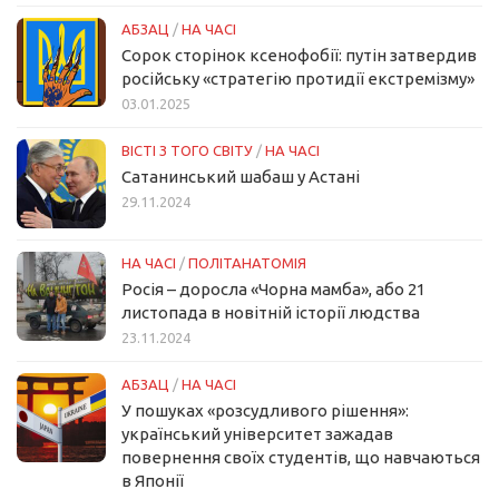
АБЗАЦ
/
НА ЧАСІ
Сорок сторінок ксенофобії: путін затвердив
російську «стратегію протидії екстремізму»
03.01.2025
ВІСТІ З ТОГО СВІТУ
/
НА ЧАСІ
Сатанинський шабаш у Астані
29.11.2024
НА ЧАСІ
/
ПОЛІТАНАТОМІЯ
Росія – доросла «Чорна мамба», або 21
листопада в новітній історії людства
23.11.2024
АБЗАЦ
/
НА ЧАСІ
У пошуках «розсудливого рішення»:
український університет зажадав
повернення своїх студентів, що навчаються
в Японії