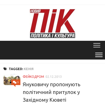
Skip
to
content
TAGGED:
КЕНІЯ
ФЕЙКОДРОМ
02.12.2013
9
Януковичу пропонують
політичний притулок у
Західному Кюветі