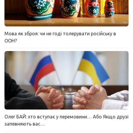
Мова як зброя: чи не годі толерувати російську в
ООН?
Олег БАЙ: хто вступає у перемовини… Або Якщо друзі
запевняють вас…