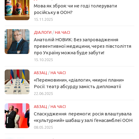
Мова як зброя: чи не годі толерувати
російську в ООН?
15.11.2025
ДІАЛОГИ
/
НА ЧАСІ
Анатолій НОВИК: Без запровадження
превентивної медицини, через півстоліття
про Україну можна буде забути!
15.10.2025
АБЗАЦ
/
НА ЧАСІ
«Перемовини», «діалоги», «мирні плани»
Росії: театр абсурду замість дипломатії
22.06.2025
АБЗАЦ
/
НА ЧАСІ
Спаскудження перемоги: росія влаштувала
«культурний» шабаш у залі Генасамблеї ООН
08.05.2025