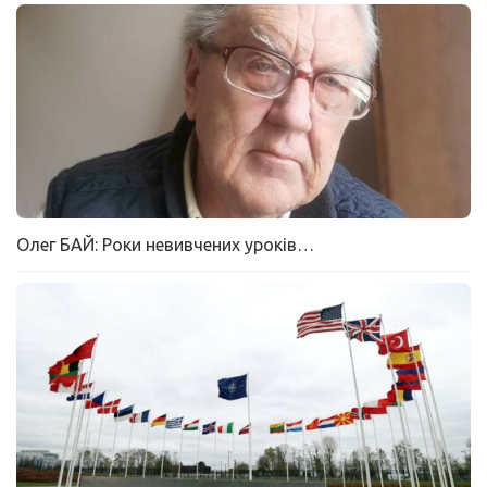
Олег БАЙ: Роки невивчених уроків…