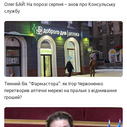
Олег БАЙ: На порозі серпня – знов про Консульську
службу
Темний бік “Фармастора”: як Ігор Червоненко
перетворив аптечні мережі на пральні з відмивання
грошей?