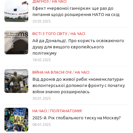
ДІАГНОЗ
/
НА ЧАСІ
Ефект «червоної ганчірки»: ще раз до
питання щодо розширення НАТО на схід
20.02.2025
ВІСТІ З ТОГО СВІТУ
/
НА ЧАСІ
Ай да Дональд!.. Про користь освіжаючого
душу для вищого європейського
політикуму
18.02.2025
ВІЙНА НА ВЛАСНІ ОЧІ
/
НА ЧАСІ
Від дронів до живої риби: «номенклатура»
волонтерської допомоги фронту с початку
війни значно розширилась
30.01.2025
НА ЧАСІ
/
ПОЛІТАНАТОМІЯ
2025-й. Рік глобального тиску на Москву?
08.01.2025