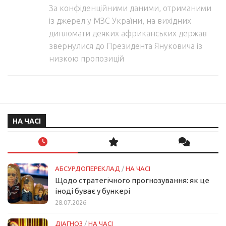
За конфіденційними даними, отриманими
із джерел у МЗС України, на вихідних
дипломати деяких африканських держав
звернулися до Президента Януковича із
низкою пропозицій
НА ЧАСІ
АБСУРДОПЕРЕКЛАД
/
НА ЧАСІ
Щодо стратегічного прогнозування: як це
іноді буває у бункері
28.07.2026
ДІАГНОЗ
/
НА ЧАСІ