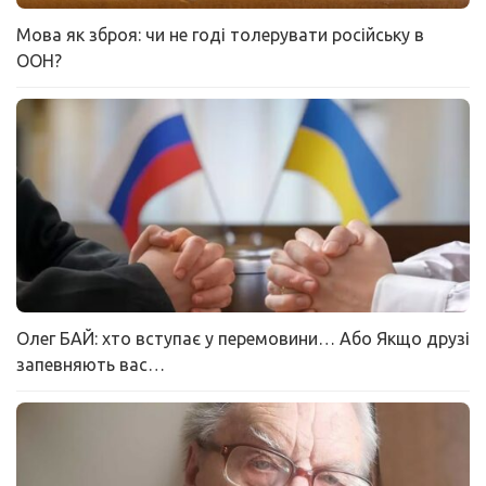
Мова як зброя: чи не годі толерувати російську в
ООН?
Олег БАЙ: хто вступає у перемовини… Або Якщо друзі
запевняють вас…