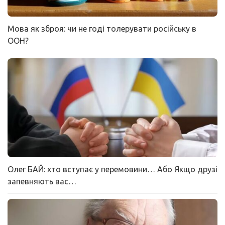
Мова як зброя: чи не годі толерувати російську в
ООН?
Олег БАЙ: хто вступає у перемовини… Або Якщо друзі
запевняють вас…