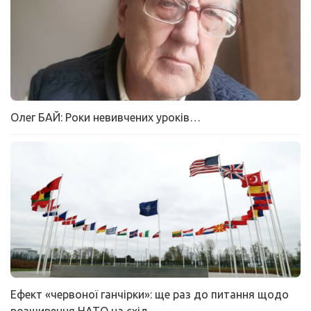
Олег БАЙ: Роки невивчених уроків…
Ефект «червоної ганчірки»: ще раз до питання щодо