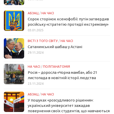
АБЗАЦ
/
НА ЧАСІ
Сорок сторінок ксенофобії: путін затвердив
російську «стратегію протидії екстремізму»
03.01.2025
ВІСТІ З ТОГО СВІТУ
/
НА ЧАСІ
Сатанинський шабаш у Астані
29.11.2024
НА ЧАСІ
/
ПОЛІТАНАТОМІЯ
Росія – доросла «Чорна мамба», або 21
листопада в новітній історії людства
23.11.2024
АБЗАЦ
/
НА ЧАСІ
У пошуках «розсудливого рішення»:
український університет зажадав
повернення своїх студентів, що навчаються