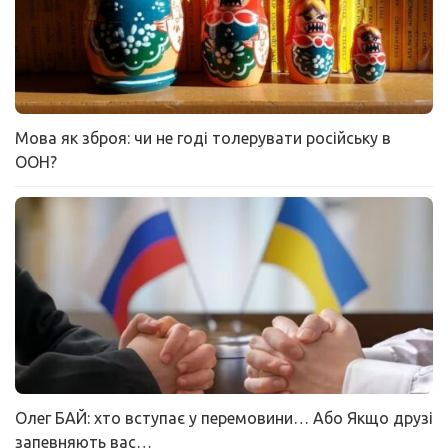
Мова як зброя: чи не годі толерувати російську в
ООН?
Олег БАЙ: хто вступає у перемовини… Або Якщо друзі
запевняють вас…