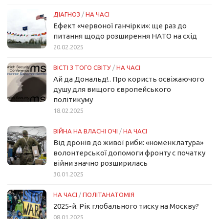
ДІАГНОЗ
/
НА ЧАСІ
Ефект «червоної ганчірки»: ще раз до
питання щодо розширення НАТО на схід
20.02.2025
ВІСТІ З ТОГО СВІТУ
/
НА ЧАСІ
Ай да Дональд!.. Про користь освіжаючого
душу для вищого європейського
політикуму
18.02.2025
ВІЙНА НА ВЛАСНІ ОЧІ
/
НА ЧАСІ
Від дронів до живої риби: «номенклатура»
волонтерської допомоги фронту с початку
війни значно розширилась
30.01.2025
НА ЧАСІ
/
ПОЛІТАНАТОМІЯ
2025-й. Рік глобального тиску на Москву?
08.01.2025