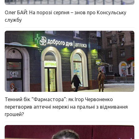
Олег БАЙ: На порозі серпня – знов про Консульську
службу
Темний бік “Фармастора”: як Ігор Червоненко
перетворив аптечні мережі на пральні з відмивання
грошей?