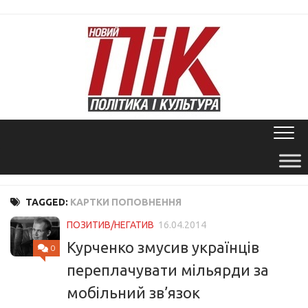
Skip
to
content
TAGGED:
КАРТКИ ПОПОВНЕННЯ
ПОЗИТИВ/НЕГАТИВ
16.04.2014
Курченко змусив українців
0
переплачувати мільярди за
мобільний зв’язок