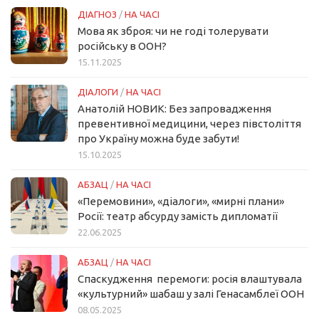
ДІАГНОЗ
/
НА ЧАСІ
Мова як зброя: чи не годі толерувати
російську в ООН?
15.11.2025
ДІАЛОГИ
/
НА ЧАСІ
Анатолій НОВИК: Без запровадження
превентивної медицини, через півстоліття
про Україну можна буде забути!
15.10.2025
АБЗАЦ
/
НА ЧАСІ
«Перемовини», «діалоги», «мирні плани»
Росії: театр абсурду замість дипломатії
22.06.2025
АБЗАЦ
/
НА ЧАСІ
Спаскудження перемоги: росія влаштувала
«культурний» шабаш у залі Генасамблеї ООН
08.05.2025