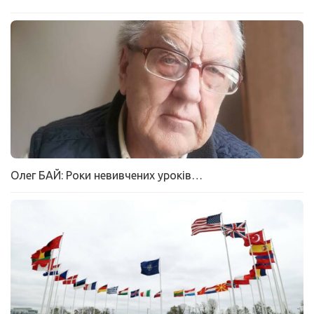
Олег БАЙ: Роки невивчених уроків…