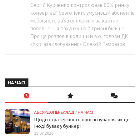
Сергій Курченко контролював 80% ринку
конвертації безготівки, змусивши абонентів
мобільного зв’язку платити за картки
поповнення рахунку на 2 гривні більше.
Про це розповів колишній в.о. голови ДК
«Укргазвидобування» Олексій Тамразов
НА ЧАСІ
АБСУРДОПЕРЕКЛАД
/
НА ЧАСІ
Щодо стратегічного прогнозування: як це
іноді буває у бункері
28.07.2026