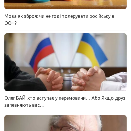
Мова як зброя: чи не годі толерувати російську в
ООН?
Олег БАЙ: хто вступає у перемовини… Або Якщо друзі
запевняють вас…