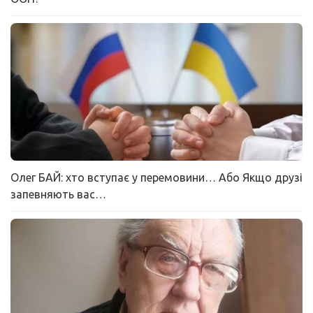
Олег БАЙ: хто вступає у перемовини… Або Якщо друзі
запевняють вас…