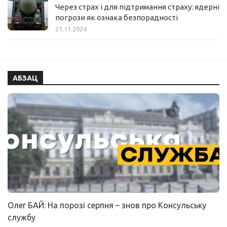
Через страх і для підтримання страху: ядерні
погрози як ознака безпорадності
21.11.2024
АБЗАЦ
Олег БАЙ: На порозі серпня – знов про Консульську
службу