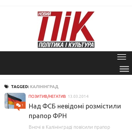
Skip
to
content
TAGGED:
КАЛІНІНГРАД
ПОЗИТИВ/НЕГАТИВ
13.03.2014
Над ФСБ невідомі розмістили
1
прапор ФРН
Вночі в Калінінграді повісили прапор