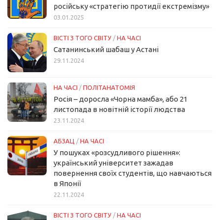
російську «стратегію протидії екстремізму»
03.01.2025
ВІСТІ З ТОГО СВІТУ
/
НА ЧАСІ
Сатанинський шабаш у Астані
29.11.2024
НА ЧАСІ
/
ПОЛІТАНАТОМІЯ
Росія – доросла «Чорна мамба», або 21
листопада в новітній історії людства
23.11.2024
АБЗАЦ
/
НА ЧАСІ
У пошуках «розсудливого рішення»:
український університет зажадав
повернення своїх студентів, що навчаються
в Японії
22.11.2024
ВІСТІ З ТОГО СВІТУ
/
НА ЧАСІ