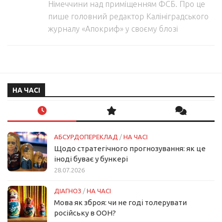
Німеччини над приміщенням ФСБ. Про це
пише головний редактор Калініградського
журналу «Апокриф» у своєму блозі
НА ЧАСІ
АБСУРДОПЕРЕКЛАД
/
НА ЧАСІ
Щодо стратегічного прогнозування: як це
іноді буває у бункері
28.07.2026
ДІАГНОЗ
/
НА ЧАСІ
Мова як зброя: чи не годі толерувати
російську в ООН?