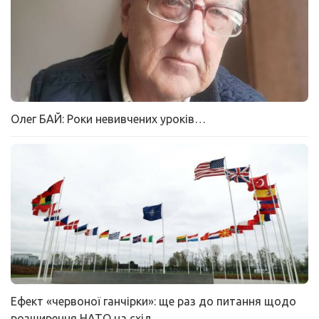
Олег БАЙ: Роки невивчених уроків…
Ефект «червоної ганчірки»: ще раз до питання щодо
розширення НАТО на схід