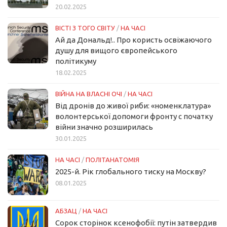
20.02.2025
ВІСТІ З ТОГО СВІТУ
/
НА ЧАСІ
Ай да Дональд!.. Про користь освіжаючого
душу для вищого європейського
політикуму
18.02.2025
ВІЙНА НА ВЛАСНІ ОЧІ
/
НА ЧАСІ
Від дронів до живої риби: «номенклатура»
волонтерської допомоги фронту с початку
війни значно розширилась
30.01.2025
НА ЧАСІ
/
ПОЛІТАНАТОМІЯ
2025-й. Рік глобального тиску на Москву?
08.01.2025
АБЗАЦ
/
НА ЧАСІ
Сорок сторінок ксенофобії: путін затвердив