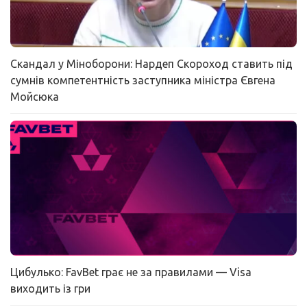
Скандал у Міноборони: Нардеп Скороход ставить під
сумнів компетентність заступника міністра Євгена
Мойсюка
Цибулько: FavBet грає не за правилами — Visa
виходить із гри