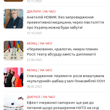
15.11.2025
ДІАЛОГИ
/
НА ЧАСІ
Анатолій НОВИК: Без запровадження
превентивної медицини, через півстоліття
про Україну можна буде забути!
15.10.2025
АБЗАЦ
/
НА ЧАСІ
«Перемовини», «діалоги», «мирні плани»
Росії: театр абсурду замість дипломатії
22.06.2025
АБЗАЦ
/
НА ЧАСІ
Спаскудження перемоги: росія влаштувала
«культурний» шабаш у залі Генасамблеї ООН
08.05.2025
ДІАГНОЗ
/
НА ЧАСІ
Ефект «червоної ганчірки»: ще раз до
питання щодо розширення НАТО на схід