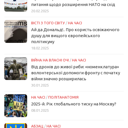
питання щодо розширення НАТО на схід
20.02.2025
ВІСТІ З ТОГО СВІТУ
/
НА ЧАСІ
Ай да Дональд!.. Про користь освіжаючого
душу для вищого європейського
політикуму
18.02.2025
ВІЙНА НА ВЛАСНІ ОЧІ
/
НА ЧАСІ
Від дронів до живої риби: «номенклатура»
волонтерської допомоги фронту с початку
війни значно розширилась
30.01.2025
НА ЧАСІ
/
ПОЛІТАНАТОМІЯ
2025-й. Рік глобального тиску на Москву?
08.01.2025
АБЗАЦ
/
НА ЧАСІ