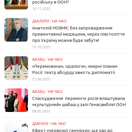
російську в ООН?
15.11.2025
ДІАЛОГИ
/
НА ЧАСІ
Анатолій НОВИК: Без запровадження
превентивної медицини, через півстоліття
про Україну можна буде забути!
15.10.2025
АБЗАЦ
/
НА ЧАСІ
«Перемовини», «діалоги», «мирні плани»
Росії: театр абсурду замість дипломатії
22.06.2025
АБЗАЦ
/
НА ЧАСІ
Спаскудження перемоги: росія влаштувала
«культурний» шабаш у залі Генасамблеї ООН
08.05.2025
ДІАГНОЗ
/
НА ЧАСІ
Ефект «червоної ганчірки»: ще раз до