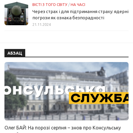
ВІСТІ З ТОГО СВІТУ
/
НА ЧАСІ
Через страх і для підтримання страху: ядерні
погрози як ознака безпорадності
21.11.2024
АБЗАЦ
Олег БАЙ: На порозі серпня – знов про Консульську