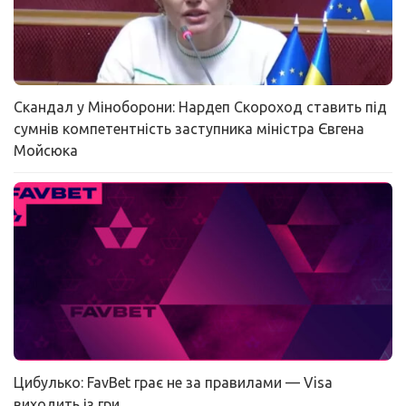
Скандал у Міноборони: Нардеп Скороход ставить під
сумнів компетентність заступника міністра Євгена
Мойсюка
Цибулько: FavBet грає не за правилами — Visa
виходить із гри