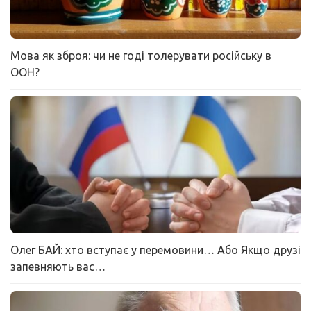
Мова як зброя: чи не годі толерувати російську в
ООН?
Олег БАЙ: хто вступає у перемовини… Або Якщо друзі
запевняють вас…