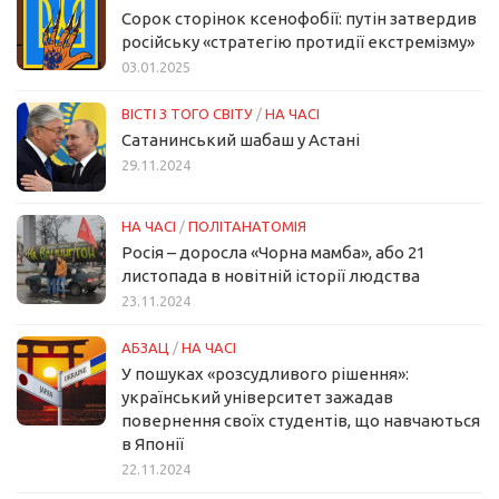
Сорок сторінок ксенофобії: путін затвердив
російську «стратегію протидії екстремізму»
03.01.2025
ВІСТІ З ТОГО СВІТУ
/
НА ЧАСІ
Сатанинський шабаш у Астані
29.11.2024
НА ЧАСІ
/
ПОЛІТАНАТОМІЯ
Росія – доросла «Чорна мамба», або 21
листопада в новітній історії людства
23.11.2024
АБЗАЦ
/
НА ЧАСІ
У пошуках «розсудливого рішення»:
український університет зажадав
повернення своїх студентів, що навчаються
в Японії
22.11.2024