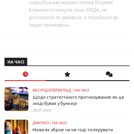
новообраним мером столиці Віталієм
Кличком покинули стіни КМДА, не
роз’їхалися по домівках, а перейшли до
інших приміщень.
НА ЧАСІ
АБСУРДОПЕРЕКЛАД
/
НА ЧАСІ
Щодо стратегічного прогнозування: як це
іноді буває у бункері
28.07.2026
ДІАГНОЗ
/
НА ЧАСІ
Мова як зброя: чи не годі толерувати