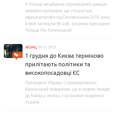
У Польщі незабаром оприлюднять раніше
невідомі матеріали, що стосуються
авіакатастрофи під Смоленськом 2010 року,
в якій загинули 96 осіб, зокрема президент
Польщі Лех Качинський
АБЗАЦ
30.11.2013
1 грудня до Києва терміново
3
прилітають політики та
високопосадовці ЄС
Президент «Права і Справедливості»
Качинський повідомив, що в неділю приїде
до Києва у зв’язку з останніми подіями в
Україні.