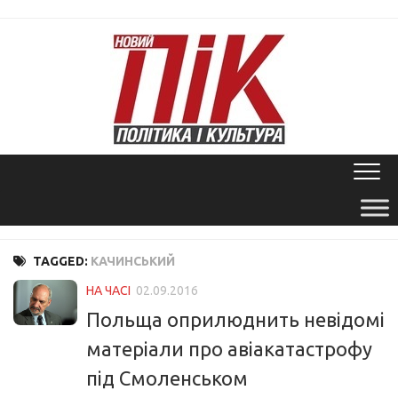
Skip
to
content
TAGGED:
КАЧИНСЬКИЙ
НА ЧАСІ
02.09.2016
Польща оприлюднить невідомі
матеріали про авіакатастрофу
під Смоленськом