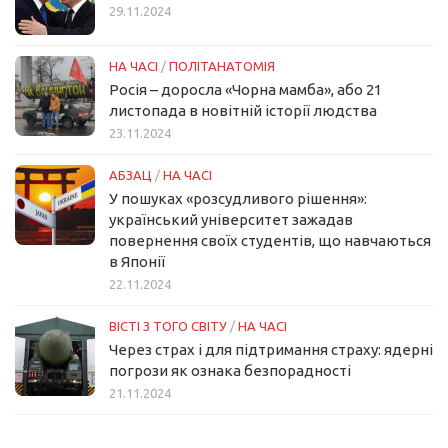
29.11.2024
НА ЧАСІ
/
ПОЛІТАНАТОМІЯ
Росія – доросла «Чорна мамба», або 21
листопада в новітній історії людства
23.11.2024
АБЗАЦ
/
НА ЧАСІ
У пошуках «розсудливого рішення»:
український університет зажадав
повернення своїх студентів, що навчаються
в Японії
22.11.2024
ВІСТІ З ТОГО СВІТУ
/
НА ЧАСІ
Через страх і для підтримання страху: ядерні
погрози як ознака безпорадності
21.11.2024