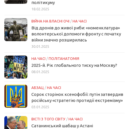
політикуму
18.02.2025
ВІЙНА НА ВЛАСНІ ОЧІ
/
НА ЧАСІ
Від дронів до живої риби: «номенклатура»
волонтерської допомоги фронту с початку
війни значно розширилась
30.01.2025
НА ЧАСІ
/
ПОЛІТАНАТОМІЯ
2025-й. Рік глобального тиску на Москву?
08.01.2025
АБЗАЦ
/
НА ЧАСІ
Сорок сторінок ксенофобії: путін затвердив
російську «стратегію протидії екстремізму»
03.01.2025
ВІСТІ З ТОГО СВІТУ
/
НА ЧАСІ
Сатанинський шабаш у Астані