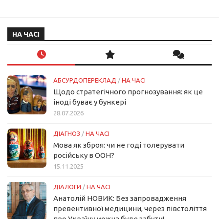
НА ЧАСІ
АБСУРДОПЕРЕКЛАД
/
НА ЧАСІ
Щодо стратегічного прогнозування: як це
іноді буває у бункері
28.07.2026
ДІАГНОЗ
/
НА ЧАСІ
Мова як зброя: чи не годі толерувати
російську в ООН?
15.11.2025
ДІАЛОГИ
/
НА ЧАСІ
Анатолій НОВИК: Без запровадження
превентивної медицини, через півстоліття
про Україну можна буде забути!