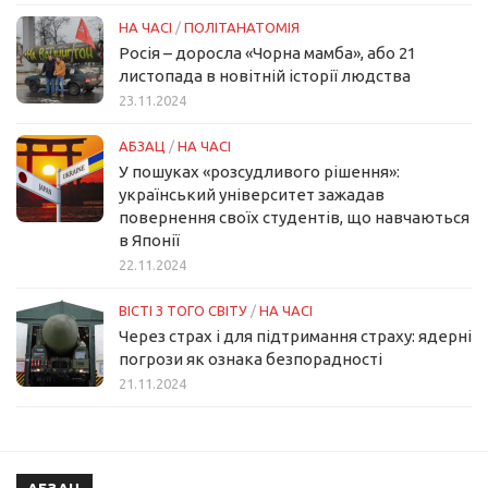
НА ЧАСІ
/
ПОЛІТАНАТОМІЯ
Росія – доросла «Чорна мамба», або 21
листопада в новітній історії людства
23.11.2024
АБЗАЦ
/
НА ЧАСІ
У пошуках «розсудливого рішення»:
український університет зажадав
повернення своїх студентів, що навчаються
в Японії
22.11.2024
ВІСТІ З ТОГО СВІТУ
/
НА ЧАСІ
Через страх і для підтримання страху: ядерні
погрози як ознака безпорадності
21.11.2024