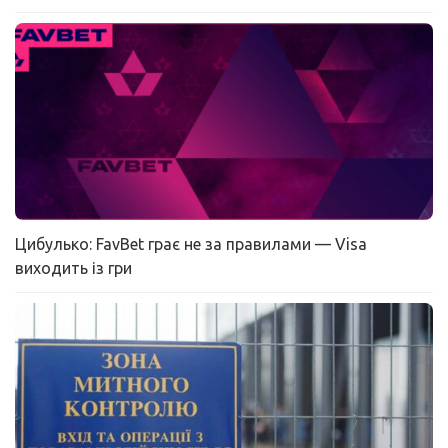
Цибулько: FavBet грає не за правилами — Visa
виходить із гри