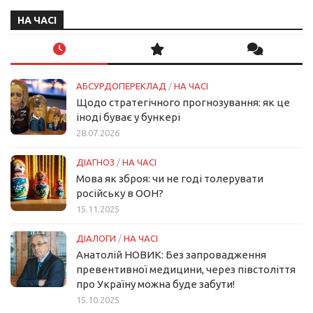
НА ЧАСІ
АБСУРДОПЕРЕКЛАД
/
НА ЧАСІ
Щодо стратегічного прогнозування: як це
іноді буває у бункері
28.07.2026
ДІАГНОЗ
/
НА ЧАСІ
Мова як зброя: чи не годі толерувати
російську в ООН?
15.11.2025
ДІАЛОГИ
/
НА ЧАСІ
Анатолій НОВИК: Без запровадження
превентивної медицини, через півстоліття
про Україну можна буде забути!
15.10.2025