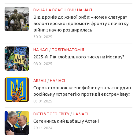
ВІЙНА НА ВЛАСНІ ОЧІ
/
НА ЧАСІ
Від дронів до живої риби: «номенклатура»
волонтерської допомоги фронту с початку
війни значно розширилась
30.01.2025
НА ЧАСІ
/
ПОЛІТАНАТОМІЯ
2025-й. Рік глобального тиску на Москву?
08.01.2025
АБЗАЦ
/
НА ЧАСІ
Сорок сторінок ксенофобії: путін затвердив
російську «стратегію протидії екстремізму»
03.01.2025
ВІСТІ З ТОГО СВІТУ
/
НА ЧАСІ
Сатанинський шабаш у Астані
29.11.2024