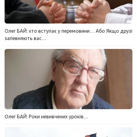
Олег БАЙ: хто вступає у перемовини… Або Якщо друзі
запевняють вас…
Олег БАЙ: Роки невивчених уроків…