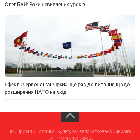
Олег БАЙ: Роки невивчених уроків…
Ефект «червоної ганчірки»: ще раз до питання щодо
розширення НАТО на схід
ПІК. Проект «Політика і Культура» започатковано Зиновієм
КУЛИКОМ у 1999 році.