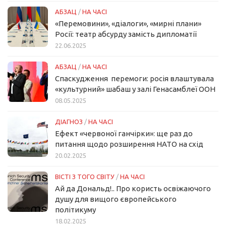
АБЗАЦ
/
НА ЧАСІ
«Перемовини», «діалоги», «мирні плани»
Росії: театр абсурду замість дипломатії
22.06.2025
АБЗАЦ
/
НА ЧАСІ
Спаскудження перемоги: росія влаштувала
«культурний» шабаш у залі Генасамблеї ООН
08.05.2025
ДІАГНОЗ
/
НА ЧАСІ
Ефект «червоної ганчірки»: ще раз до
питання щодо розширення НАТО на схід
20.02.2025
ВІСТІ З ТОГО СВІТУ
/
НА ЧАСІ
Ай да Дональд!.. Про користь освіжаючого
душу для вищого європейського
політикуму
18.02.2025