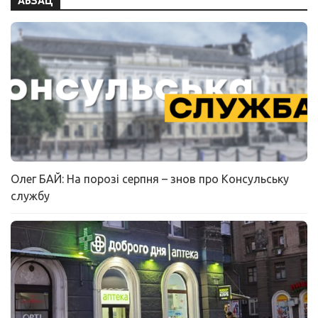
АБЗАЦ
Олег БАЙ: На порозі серпня – знов про Консульську
службу