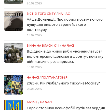
20.02.2025
ВІСТІ З ТОГО СВІТУ
/
НА ЧАСІ
Ай да Дональд!.. Про користь освіжаючого
душу для вищого європейського
політикуму
18.02.2025
ВІЙНА НА ВЛАСНІ ОЧІ
/
НА ЧАСІ
Від дронів до живої риби: «номенклатура»
волонтерської допомоги фронту с початку
війни значно розширилась
30.01.2025
НА ЧАСІ
/
ПОЛІТАНАТОМІЯ
2025-й. Рік глобального тиску на Москву?
08.01.2025
АБЗАЦ
/
НА ЧАСІ
Сорок сторінок ксенофобії: путін затвердив