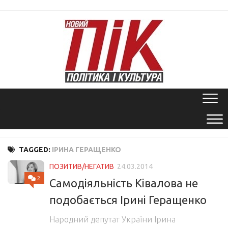
Skip
to
content
TAGGED:
ІРИНА ГЕРАЩЕНКО
ПОЗИТИВ/НЕГАТИВ
24.03.2014
2
Самодіяльність Ківалова не
подобається Ірині Геращенко
Народний депутат України Ірина