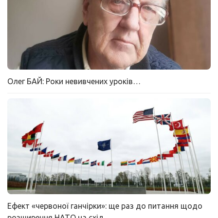
Олег БАЙ: Роки невивчених уроків…
Ефект «червоної ганчірки»: ще раз до питання щодо
розширення НАТО на схід