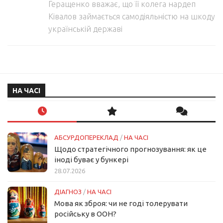
Геращенко вважає, що її колега нардеп
Ківалов займається самодіяльністю на шкоду
українській державі
НА ЧАСІ
АБСУРДОПЕРЕКЛАД
/
НА ЧАСІ
Щодо стратегічного прогнозування: як це
іноді буває у бункері
28.07.2026
ДІАГНОЗ
/
НА ЧАСІ
Мова як зброя: чи не годі толерувати
російську в ООН?