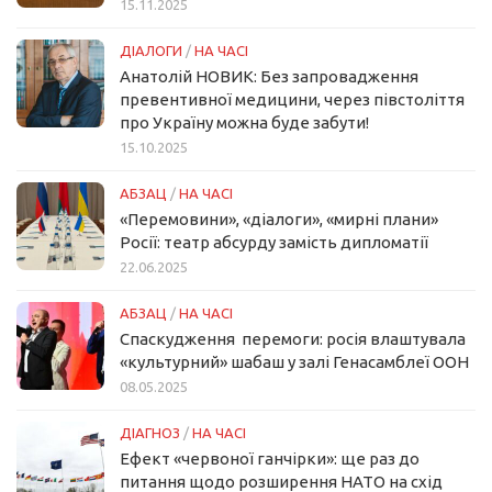
15.11.2025
ДІАЛОГИ
/
НА ЧАСІ
Анатолій НОВИК: Без запровадження
превентивної медицини, через півстоліття
про Україну можна буде забути!
15.10.2025
АБЗАЦ
/
НА ЧАСІ
«Перемовини», «діалоги», «мирні плани»
Росії: театр абсурду замість дипломатії
22.06.2025
АБЗАЦ
/
НА ЧАСІ
Спаскудження перемоги: росія влаштувала
«культурний» шабаш у залі Генасамблеї ООН
08.05.2025
ДІАГНОЗ
/
НА ЧАСІ
Ефект «червоної ганчірки»: ще раз до
питання щодо розширення НАТО на схід