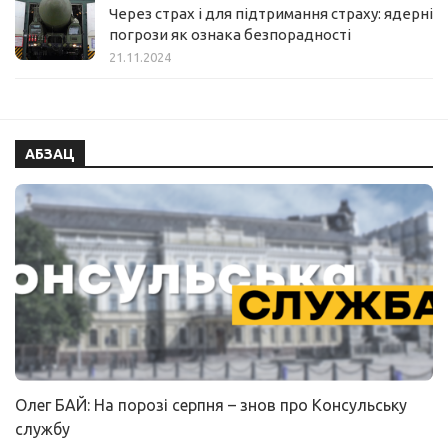
Через страх і для підтримання страху: ядерні
погрози як ознака безпорадності
21.11.2024
АБЗАЦ
Олег БАЙ: На порозі серпня – знов про Консульську
службу