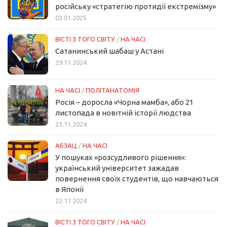
російську «стратегію протидії екстремізму»
03.01.2025
ВІСТІ З ТОГО СВІТУ
/
НА ЧАСІ
Сатанинський шабаш у Астані
29.11.2024
НА ЧАСІ
/
ПОЛІТАНАТОМІЯ
Росія – доросла «Чорна мамба», або 21
листопада в новітній історії людства
23.11.2024
АБЗАЦ
/
НА ЧАСІ
У пошуках «розсудливого рішення»:
український університет зажадав
повернення своїх студентів, що навчаються
в Японії
22.11.2024
ВІСТІ З ТОГО СВІТУ
/
НА ЧАСІ