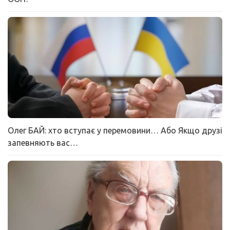
Олег БАЙ: хто вступає у перемовини… Або Якщо друзі
запевняють вас…