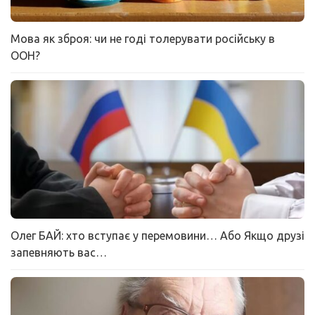
Мова як зброя: чи не годі толерувати російську в
ООН?
Олег БАЙ: хто вступає у перемовини… Або Якщо друзі
запевняють вас…