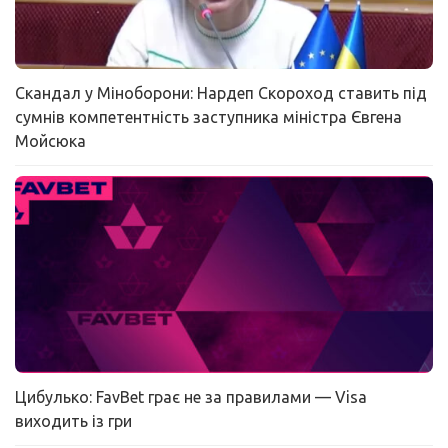
Скандал у Міноборони: Нардеп Скороход ставить під
сумнів компетентність заступника міністра Євгена
Мойсюка
Цибулько: FavBet грає не за правилами — Visa
виходить із гри