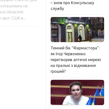
– знов про Консульську
 розташована на
службу
ької областей.
н дол. США в...
Темний бік “Фармастора”:
як Ігор Червоненко
перетворив аптечні мережі
на пральні з відмивання
грошей?