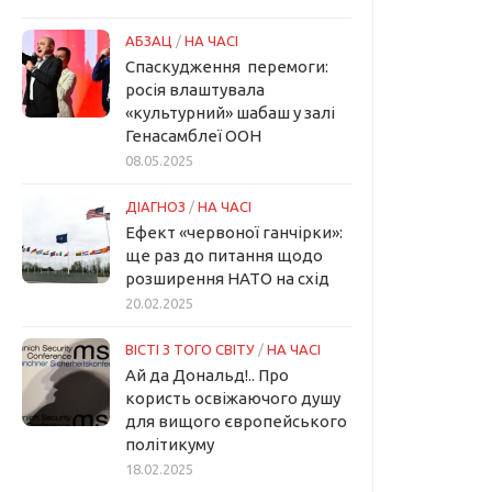
АБЗАЦ
/
НА ЧАСІ
Спаскудження перемоги:
росія влаштувала
«культурний» шабаш у залі
Генасамблеї ООН
08.05.2025
ДІАГНОЗ
/
НА ЧАСІ
Ефект «червоної ганчірки»:
ще раз до питання щодо
розширення НАТО на схід
20.02.2025
ВІСТІ З ТОГО СВІТУ
/
НА ЧАСІ
Ай да Дональд!.. Про
користь освіжаючого душу
для вищого європейського
політикуму
18.02.2025