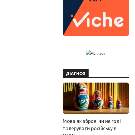
ДІАГНОЗ
Мова як зброя: чи не годі
толерувати російську в