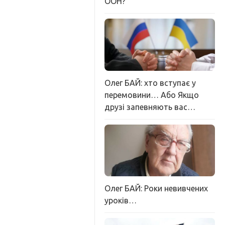
ООН?
Олег БАЙ: хто вступає у
перемовини… Або Якщо
друзі запевняють вас…
Олег БАЙ: Роки невивчених
уроків…