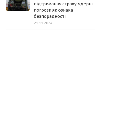
підтримання страху: ядерні
погрози як ознака
безпорадності
21.11.2024