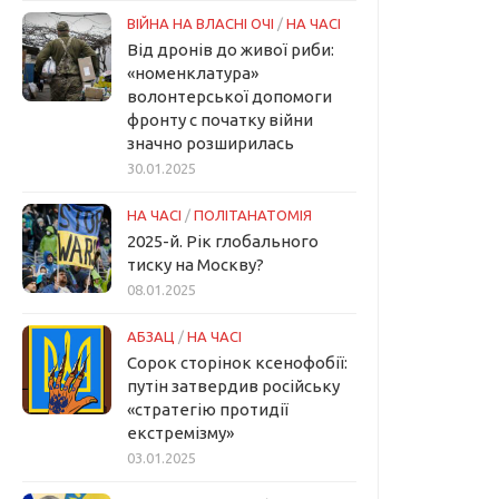
ВІЙНА НА ВЛАСНІ ОЧІ
/
НА ЧАСІ
Від дронів до живої риби:
«номенклатура»
волонтерської допомоги
фронту с початку війни
значно розширилась
30.01.2025
НА ЧАСІ
/
ПОЛІТАНАТОМІЯ
2025-й. Рік глобального
тиску на Москву?
08.01.2025
АБЗАЦ
/
НА ЧАСІ
Сорок сторінок ксенофобії:
путін затвердив російську
«стратегію протидії
екстремізму»
03.01.2025