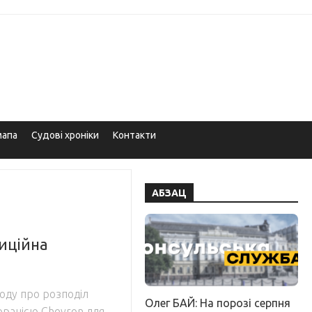
мапа
Судові хроніки
Контакти
АБЗАЦ
тиційна
году про розподіл
Олег БАЙ: На порозі серпня
орацією Chevron для