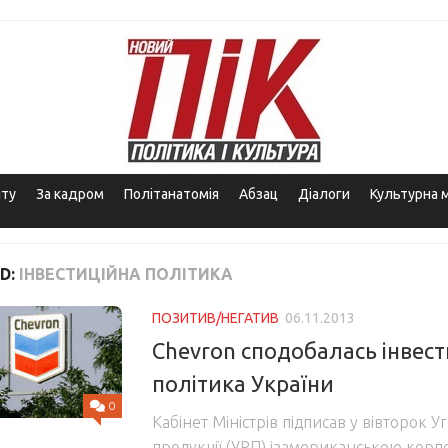
іту
За кадром
Політанатомія
Абзац
Діалоги
Культурна 
D:
ІНВЕСТИЦІЙНА ПОЛІТИКА
ПОЗИТИВ/НЕГАТИВ
06.11.2013
Chevron сподобалась інвес
політика України
0
Кабінет Міністрів підписав у вівторок У
продукції (УРП) ізамериканською корп