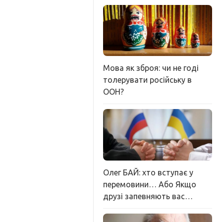
Мова як зброя: чи не годі
толерувати російську в
ООН?
Олег БАЙ: хто вступає у
перемовини… Або Якщо
друзі запевняють вас…