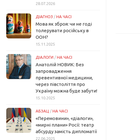
28.07.2026
ДІАГНОЗ
/
НА ЧАСІ
Мова як зброя: чи не годі
толерувати російську в
ООН?
15.11.2025
ДІАЛОГИ
/
НА ЧАСІ
Анатолій НОВИК: Без
запровадження
превентивної медицини,
через півстоліття про
Україну можна буде забути!
15.10.2025
АБЗАЦ
/
НА ЧАСІ
«Перемовини», «діалоги»,
«мирні плани» Росії: театр
абсурду замість дипломатії
22.06.2025