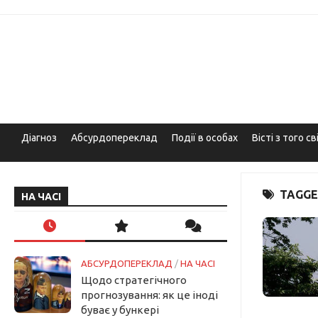
Skip
to
content
Діагноз
Абсурдопереклад
Події в особах
Вісті з того св
TAGGE
НА ЧАСІ
АБСУРДОПЕРЕКЛАД
/
НА ЧАСІ
Щодо стратегічного
прогнозування: як це іноді
буває у бункері