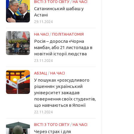
ВІСТІ З ТОГО СВІТУ
/
НА ЧАСІ
Сатанинський шабаш у
Астані
29.11.2024
НА ЧАСІ
/
ПОЛІТАНАТОМІЯ
Росія – доросла «Чорна
мамба», або 21 листопада в
новітній історії людства
23.11.2024
АБЗАЦ
/
НА ЧАСІ
У пошуках «розсудливого
рішення»: український
університет зажадав
повернення своїх студентів,
що навчаються в Японії
22.11.2024
ВІСТІ З ТОГО СВІТУ
/
НА ЧАСІ
Через страх і для