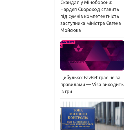
Скандал у Міноборони:
Нардеп Скороход ставить
під сумнів компетентність
заступника міністра Євгена
Мойсюка
Цибулько: FavBet грає не за
правилами — Visa виходить
із гри