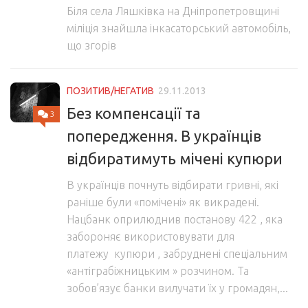
Біля села Ляшківка на Дніпропетровщині
міліція знайшла інкасаторський автомобіль,
що згорів
ПОЗИТИВ/НЕГАТИВ
29.11.2013
Без компенсації та
3
попередження. В українців
відбиратимуть мічені купюри
В українців почнуть відбирати гривні, які
раніше були «помічені» як викрадені.
Нацбанк оприлюднив постанову 422 , яка
забороняє використовувати для
платежу купюри , забруднені спеціальним
«антіграбіжницьким » розчином. Та
зобов’язує банки вилучати їх у громадян,...