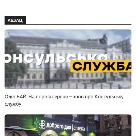
АБЗАЦ
Олег БАЙ: На порозі серпня – знов про Консульську
службу