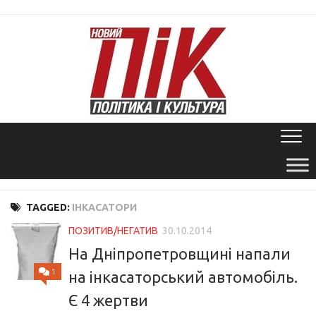
Skip
to
content
TAGGED:
ІНКАСАТОРИ
ПОЗИТИВ/НЕГАТИВ
30.10.2014
На Дніпропетровщині напали
1
на інкасаторський автомобіль.
Є 4 жертви