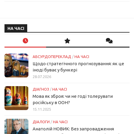
НА ЧАСІ
АБСУРДОПЕРЕКЛАД
/
НА ЧАСІ
Щодо стратегічного прогнозування: як це
іноді буває у бункері
28.07.2026
ДІАГНОЗ
/
НА ЧАСІ
Мова як зброя: чи не годі толерувати
російську в ООН?
15.11.2025
ДІАЛОГИ
/
НА ЧАСІ
Анатолій НОВИК: Без запровадження