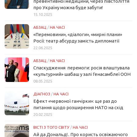
превентивної медицини, через півстоліття
про Україну можна буде забути!
15.10.2025
АБЗАЦ
/
НА ЧАСІ
«Перемовини», «діалоги», «мирні плани»
Росії: театр абсурду замість дипломатії
22.06.2025
АБЗАЦ
/
НА ЧАСІ
Спаскудження перемоги: росія влаштувала
«культурний» шабаш у залі Генасамблеї ООН
08.05.2025
ДІАГНОЗ
/
НА ЧАСІ
Ефект «червоної ганчірки»: ще раз до
питання щодо розширення НАТО на схід
20.02.2025
ВІСТІ З ТОГО СВІТУ
/
НА ЧАСІ
Ай да Дональд!.. Про користь освіжаючого