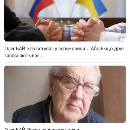
Олег БАЙ: хто вступає у перемовини… Або Якщо друзі
запевняють вас…
Олег БАЙ: Роки невивчених уроків…