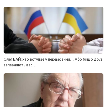
Олег БАЙ: хто вступає у перемовини… Або Якщо друзі
запевняють вас…