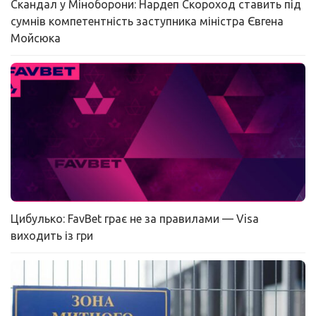
Скандал у Міноборони: Нардеп Скороход ставить під
сумнів компетентність заступника міністра Євгена
Мойсюка
Цибулько: FavBet грає не за правилами — Visa
виходить із гри