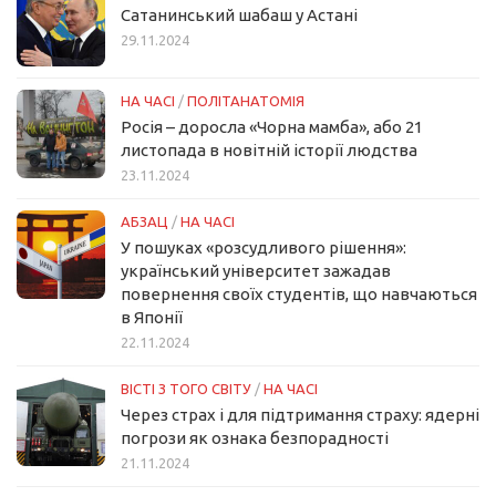
Сатанинський шабаш у Астані
29.11.2024
НА ЧАСІ
/
ПОЛІТАНАТОМІЯ
Росія – доросла «Чорна мамба», або 21
листопада в новітній історії людства
23.11.2024
АБЗАЦ
/
НА ЧАСІ
У пошуках «розсудливого рішення»:
український університет зажадав
повернення своїх студентів, що навчаються
в Японії
22.11.2024
ВІСТІ З ТОГО СВІТУ
/
НА ЧАСІ
Через страх і для підтримання страху: ядерні
погрози як ознака безпорадності
21.11.2024