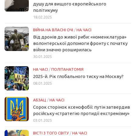
душу для вищого європейського
політикуму
18.02.2025
ВІЙНА НА ВЛАСНІ ОЧІ
/
НА ЧАСІ
Від дронів до живої риби: «номенклатура»
волонтерської допомоги фронту с початку
війни значно розширилась
30.01.2025
НА ЧАСІ
/
ПОЛІТАНАТОМІЯ
2025-й. Рік глобального тиску на Москву?
08.01.2025
АБЗАЦ
/
НА ЧАСІ
Сорок сторінок ксенофобії: путін затвердив
російську «стратегію протидії екстремізму»
03.01.2025
ВІСТІ З ТОГО СВІТУ
/
НА ЧАСІ