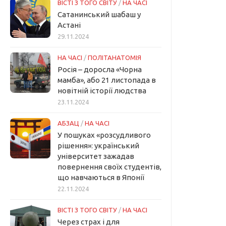
ВІСТІ З ТОГО СВІТУ
/
НА ЧАСІ
Сатанинський шабаш у
Астані
29.11.2024
НА ЧАСІ
/
ПОЛІТАНАТОМІЯ
Росія – доросла «Чорна
мамба», або 21 листопада в
новітній історії людства
23.11.2024
АБЗАЦ
/
НА ЧАСІ
У пошуках «розсудливого
рішення»: український
університет зажадав
повернення своїх студентів,
що навчаються в Японії
22.11.2024
ВІСТІ З ТОГО СВІТУ
/
НА ЧАСІ
Через страх і для