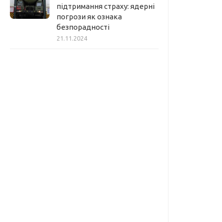
підтримання страху: ядерні
погрози як ознака
безпорадності
21.11.2024