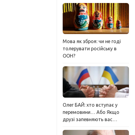
Мова як зброя: чи не годі
толерувати російську в
ООН?
Олег БАЙ: хто вступає у
перемовини… Або Якщо
друзі запевняють вас…