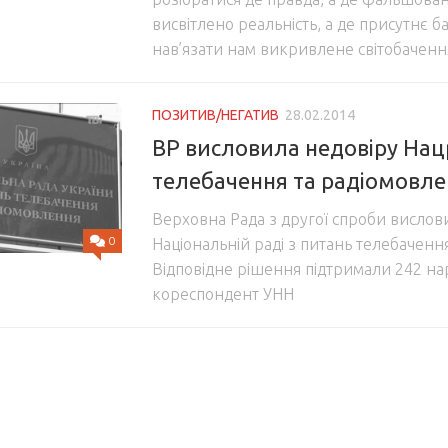
висвітлено реальність, а де присутнє б
нав’язати нам викривлене світобаченн
ПОЗИТИВ/НЕГАТИВ
28.02.2014
ВР висловила недовіру Нацр
телебачення та радіомовл
Верховна Рада з другої спроби вислов
0
Національній раді з питань телебаченн
Відповідне рішення підтримали 242 на
кореспондент УНН