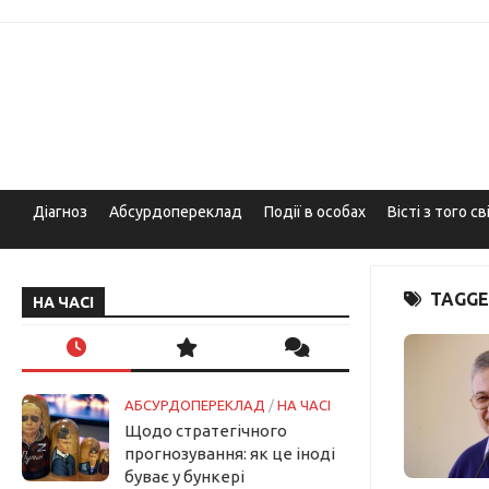
Skip
to
content
Діагноз
Абсурдопереклад
Події в особах
Вісті з того св
TAGGE
НА ЧАСІ
АБСУРДОПЕРЕКЛАД
/
НА ЧАСІ
Щодо стратегічного
прогнозування: як це іноді
буває у бункері