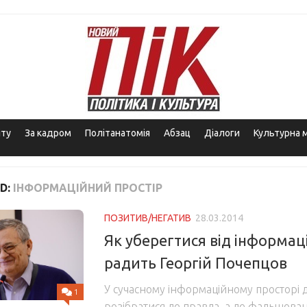
іту
За кадром
Політанатомія
Абзац
Діалоги
Культурна 
D:
ІНФОРМАЦІЙНИЙ ПРОСТІР
ПОЗИТИВ/НЕГАТИВ
28.03.2014
Як уберегтися від інформац
радить Георгій Почепцов
У сучасному інформаційному просторі 
1
розібратися де правда, а де фальшован