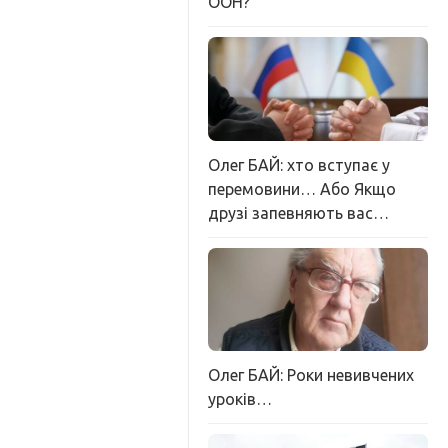
ООН?
Олег БАЙ: хто вступає у
перемовини… Або Якщо
друзі запевняють вас…
Олег БАЙ: Роки невивчених
уроків…