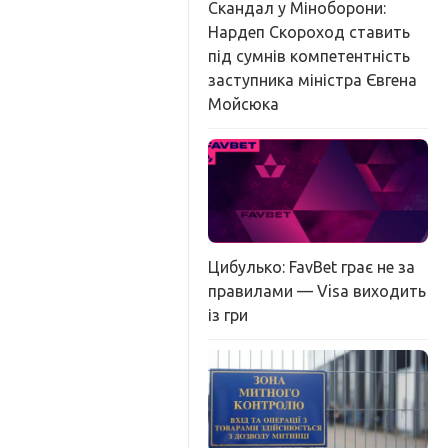
Скандал у Міноборони:
Нардеп Скороход ставить
під сумнів компетентність
заступника міністра Євгена
Мойсюка
Цибулько: FavBet грає не за
правилами — Visa виходить
із гри