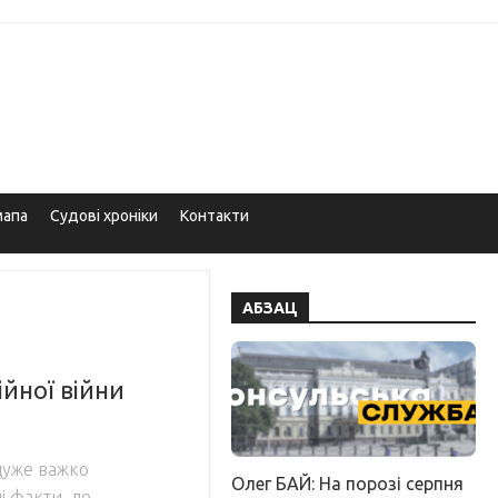
мапа
Судові хроніки
Контакти
АБЗАЦ
ійної війни
дуже важко
Олег БАЙ: На порозі серпня
і факти, де