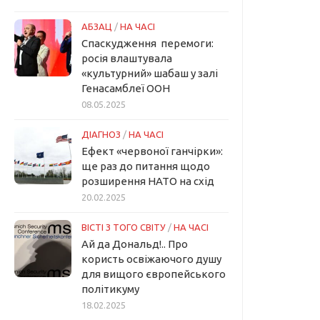
АБЗАЦ
/
НА ЧАСІ
Спаскудження перемоги:
росія влаштувала
«культурний» шабаш у залі
Генасамблеї ООН
08.05.2025
ДІАГНОЗ
/
НА ЧАСІ
Ефект «червоної ганчірки»:
ще раз до питання щодо
розширення НАТО на схід
20.02.2025
ВІСТІ З ТОГО СВІТУ
/
НА ЧАСІ
Ай да Дональд!.. Про
користь освіжаючого душу
для вищого європейського
політикуму
18.02.2025