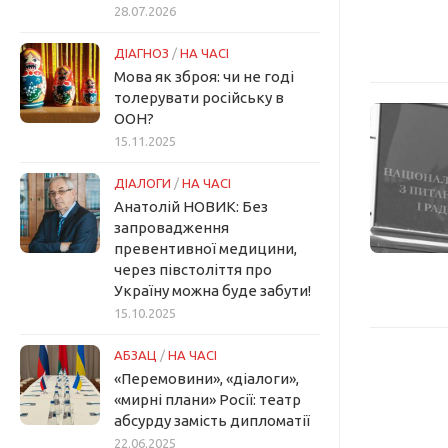
28.07.2026
ДІАГНОЗ
/
НА ЧАСІ
Мова як зброя: чи не годі
толерувати російську в
ООН?
15.11.2025
ДІАЛОГИ
/
НА ЧАСІ
Анатолій НОВИК: Без
запровадження
превентивної медицини,
через півстоліття про
Україну можна буде забути!
15.10.2025
АБЗАЦ
/
НА ЧАСІ
«Перемовини», «діалоги»,
«мирні плани» Росії: театр
абсурду замість дипломатії
22.06.2025