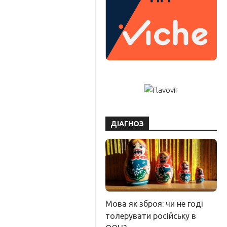
ДІАГНОЗ
Мова як зброя: чи не годі
толерувати російську в