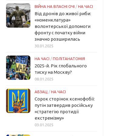
ВІЙНА НА ВЛАСНІ ОЧІ
/
НА ЧАСІ
Від дронів до живої риби:
«номенклатура»
волонтерської допомоги
фронту с початку війни
значно розширилась
30.01.2025
НА ЧАСІ
/
ПОЛІТАНАТОМІЯ
2025-й. Рік глобального
тиску на Москву?
08.01.2025
АБЗАЦ
/
НА ЧАСІ
Сорок сторінок ксенофобії:
путін затвердив російську
«стратегію протидії
екстремізму»
03.01.2025