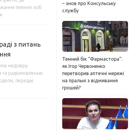
– знов про Консульську
ажання певних осіб
службу
я
аді з питань
ення
Темний бік “Фармастора”:
ила недовіру
як Ігор Червоненко
я та радіомовлення.
перетворив аптечні мережі
на пральні з відмивання
рдепи, передає
грошей?