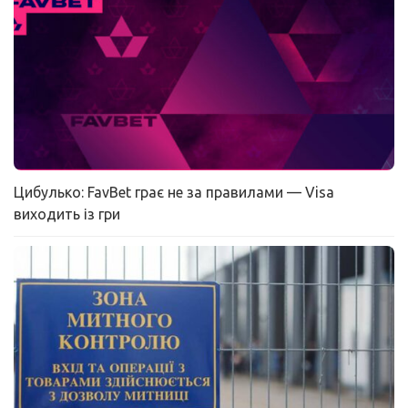
Цибулько: FavBet грає не за правилами — Visa
виходить із гри