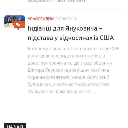
заздрісності глави держави
УСЬОРЕАЛІЗМ
27.06.2013
4
Індіанці для Януковича –
підстава у відносинах із США
В одному з аналітичних прогнозів від 2009
року щодо президентських виборів
довелося прочитати, що у разі обрання
Віктора Януковича зовнішня політика
України складеться, немов картковий
будиночок, а коло його міжнародного
спілкування, крім лідерів СНД,...
НА ЧАСІ