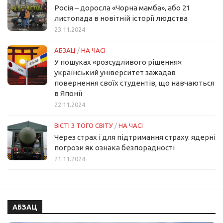
Росія – доросла «Чорна мамба», або 21
листопада в новітній історії людства
23.11.2024
АБЗАЦ
/
НА ЧАСІ
У пошуках «розсудливого рішення»:
український університет зажадав
повернення своїх студентів, що навчаються
в Японії
22.11.2024
ВІСТІ З ТОГО СВІТУ
/
НА ЧАСІ
Через страх і для підтримання страху: ядерні
погрози як ознака безпорадності
21.11.2024
АБЗАЦ