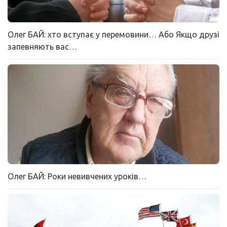
Олег БАЙ: хто вступає у перемовини… Або Якщо друзі
запевняють вас…
Олег БАЙ: Роки невивчених уроків…