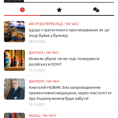
АБСУРДОПЕРЕКЛАД
/
НА ЧАСІ
Щодо стратегічного прогнозування: як це
іноді буває у бункері
28.07.2026
ДІАГНОЗ
/
НА ЧАСІ
Мова як зброя: чи не годі толерувати
російську в ООН?
15.11.2025
ДІАЛОГИ
/
НА ЧАСІ
Анатолій НОВИК: Без запровадження
превентивної медицини, через півстоліття
про Україну можна буде забути!
15.10.2025
АБЗАЦ
/
НА ЧАСІ