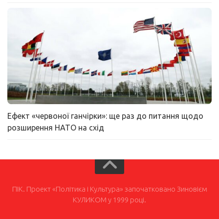
Ефект «червоної ганчірки»: ще раз до питання щодо
розширення НАТО на схід
ПІК. Проект «Політика і Культура» започатковано Зиновієм
КУЛИКОМ у 1999 році.