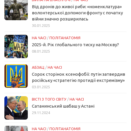
Від дронів до живої риби: «номенклатура»
волонтерської допомоги фронту с початку
війни значно розширилась
30.01.2025
НА ЧАСІ
/
ПОЛІТАНАТОМІЯ
2025-й. Рік глобального тиску на Москву?
08.01.2025
АБЗАЦ
/
НА ЧАСІ
Сорок сторінок ксенофобії: путін затвердив
російську «стратегію протидії екстремізму»
03.01.2025
ВІСТІ З ТОГО СВІТУ
/
НА ЧАСІ
Сатанинський шабаш у Астані
29.11.2024
НА ЧАСІ
/
ПОЛІТАНАТОМІЯ