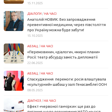
15.11.2025
ДІАЛОГИ
/
НА ЧАСІ
Анатолій НОВИК: Без запровадження
превентивної медицини, через півстоліття
про Україну можна буде забути!
15.10.2025
АБЗАЦ
/
НА ЧАСІ
«Перемовини», «діалоги», «мирні плани»
Росії: театр абсурду замість дипломатії
22.06.2025
АБЗАЦ
/
НА ЧАСІ
Спаскудження перемоги: росія влаштувала
«культурний» шабаш у залі Генасамблеї ООН
08.05.2025
ДІАГНОЗ
/
НА ЧАСІ
Ефект «червоної ганчірки»: ще раз до
питання щодо розширення НАТО на схід