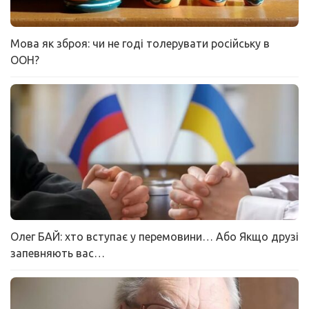
Мова як зброя: чи не годі толерувати російську в
ООН?
Олег БАЙ: хто вступає у перемовини… Або Якщо друзі
запевняють вас…