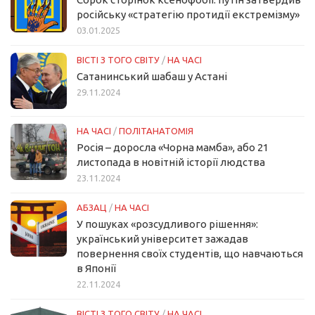
російську «стратегію протидії екстремізму»
03.01.2025
ВІСТІ З ТОГО СВІТУ
/
НА ЧАСІ
Сатанинський шабаш у Астані
29.11.2024
НА ЧАСІ
/
ПОЛІТАНАТОМІЯ
Росія – доросла «Чорна мамба», або 21
листопада в новітній історії людства
23.11.2024
АБЗАЦ
/
НА ЧАСІ
У пошуках «розсудливого рішення»:
український університет зажадав
повернення своїх студентів, що навчаються
в Японії
22.11.2024
ВІСТІ З ТОГО СВІТУ
/
НА ЧАСІ