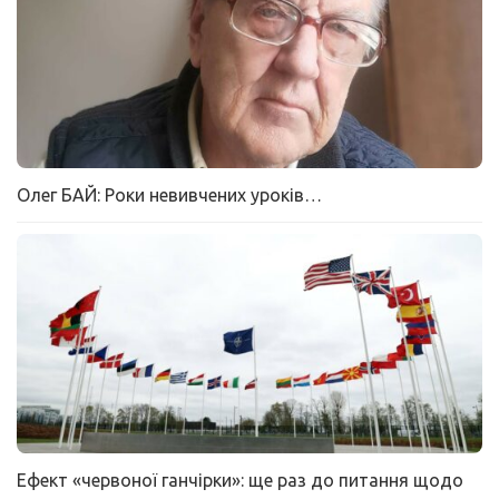
Олег БАЙ: Роки невивчених уроків…
Ефект «червоної ганчірки»: ще раз до питання щодо