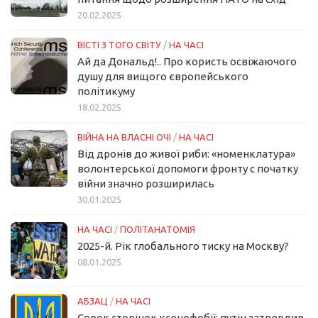
20.02.2025
ВІСТІ З ТОГО СВІТУ
/
НА ЧАСІ
Ай да Дональд!.. Про користь освіжаючого
душу для вищого європейського
політикуму
18.02.2025
ВІЙНА НА ВЛАСНІ ОЧІ
/
НА ЧАСІ
Від дронів до живої риби: «номенклатура»
волонтерської допомоги фронту с початку
війни значно розширилась
30.01.2025
НА ЧАСІ
/
ПОЛІТАНАТОМІЯ
2025-й. Рік глобального тиску на Москву?
08.01.2025
АБЗАЦ
/
НА ЧАСІ
Сорок сторінок ксенофобії: путін затвердив