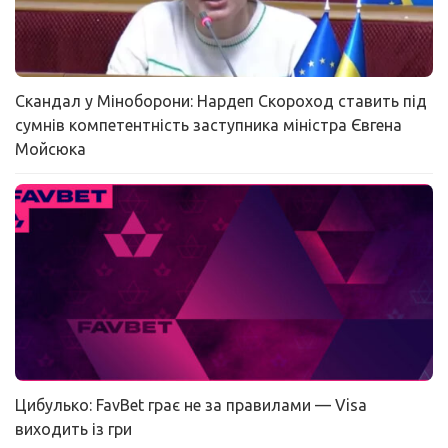
Скандал у Міноборони: Нардеп Скороход ставить під
сумнів компетентність заступника міністра Євгена
Мойсюка
Цибулько: FavBet грає не за правилами — Visa
виходить із гри