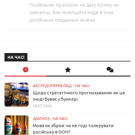
Російським прапором на даху Криму не
завоюєш. Але поліпшити імідж в очах
російських «підданих» можна
НА ЧАСІ
АБСУРДОПЕРЕКЛАД
/
НА ЧАСІ
Щодо стратегічного прогнозування: як це
іноді буває у бункері
28.07.2026
ДІАГНОЗ
/
НА ЧАСІ
Мова як зброя: чи не годі толерувати
російську в ООН?