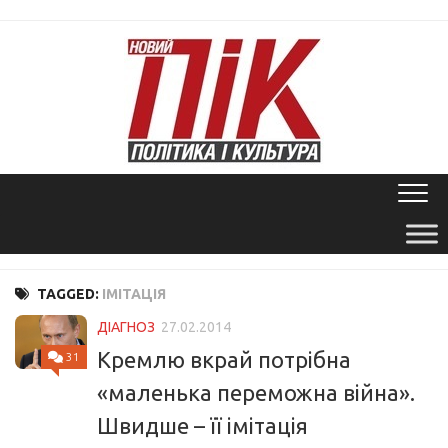
Skip
to
content
TAGGED:
ІМІТАЦІЯ
ДІАГНОЗ
27.02.2014
Кремлю вкрай потрібна
31
«маленька переможна війна».
Швидше – її імітація