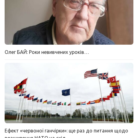
Олег БАЙ: Роки невивчених уроків…
Ефект «червоної ганчірки»: ще раз до питання щодо