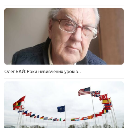
Олег БАЙ: Роки невивчених уроків…