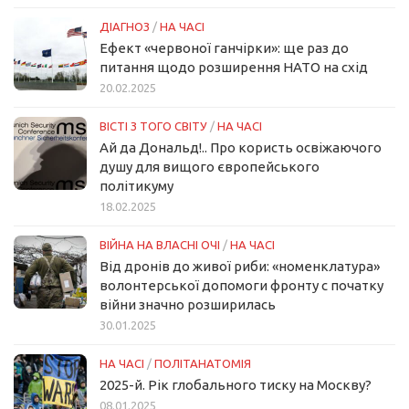
ДІАГНОЗ
/
НА ЧАСІ
Ефект «червоної ганчірки»: ще раз до
питання щодо розширення НАТО на схід
20.02.2025
ВІСТІ З ТОГО СВІТУ
/
НА ЧАСІ
Ай да Дональд!.. Про користь освіжаючого
душу для вищого європейського
політикуму
18.02.2025
ВІЙНА НА ВЛАСНІ ОЧІ
/
НА ЧАСІ
Від дронів до живої риби: «номенклатура»
волонтерської допомоги фронту с початку
війни значно розширилась
30.01.2025
НА ЧАСІ
/
ПОЛІТАНАТОМІЯ
2025-й. Рік глобального тиску на Москву?
08.01.2025