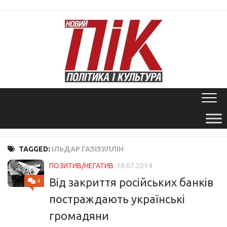
Skip
to
content
TAGGED:
ІЛЬДАР ГАЗІЗУЛЛІН
ПОЗИТИВ/НЕГАТИВ
16.07.2014
Від закриття російських банків
4
постраждають українські
громадяни