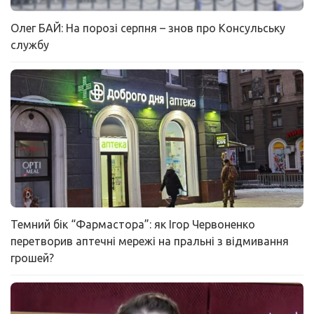
Олег БАЙ: На порозі серпня – знов про Консульську
службу
Темний бік “Фармастора”: як Ігор Червоненко
перетворив аптечні мережі на пральні з відмивання
грошей?