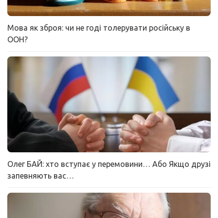
Мова як зброя: чи не годі толерувати російську в
ООН?
Олег БАЙ: хто вступає у перемовини… Або Якщо друзі
запевняють вас…