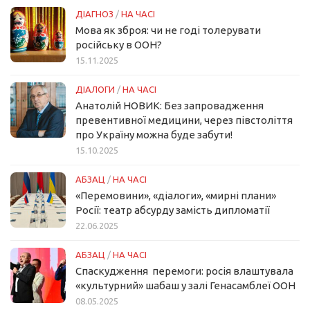
ДІАГНОЗ
/
НА ЧАСІ
Мова як зброя: чи не годі толерувати
російську в ООН?
15.11.2025
ДІАЛОГИ
/
НА ЧАСІ
Анатолій НОВИК: Без запровадження
превентивної медицини, через півстоліття
про Україну можна буде забути!
15.10.2025
АБЗАЦ
/
НА ЧАСІ
«Перемовини», «діалоги», «мирні плани»
Росії: театр абсурду замість дипломатії
22.06.2025
АБЗАЦ
/
НА ЧАСІ
Спаскудження перемоги: росія влаштувала
«культурний» шабаш у залі Генасамблеї ООН
08.05.2025