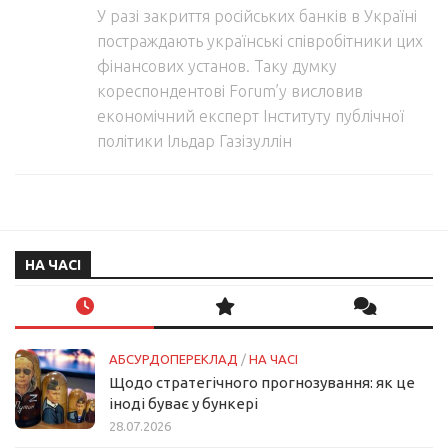
У разі закриття російських банків в Україні
постраждають українські співробітники цих
фінансових установ. Таку думку
кореспондентові Forum’у висловив
економічний експерт Інституту публічної
політики Ільдар Газізуллін
НА ЧАСІ
АБСУРДОПЕРЕКЛАД
/
НА ЧАСІ
Щодо стратегічного прогнозування: як це
іноді буває у бункері
28.07.2026