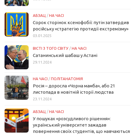
АБЗАЦ
/
НА ЧАСІ
Сорок сторінок ксенофобії: путін затвердив
російську «стратегію протидії екстремізму»
03.01.2025
ВІСТІ З ТОГО СВІТУ
/
НА ЧАСІ
Сатанинський шабаш у Астані
29.11.2024
НА ЧАСІ
/
ПОЛІТАНАТОМІЯ
Росія – доросла «Чорна мамба», або 21
листопада в новітній історії людства
23.11.2024
АБЗАЦ
/
НА ЧАСІ
У пошуках «розсудливого рішення»:
український університет зажадав
повернення своїх студентів, що навчаються