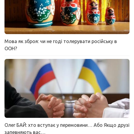
Мова як зброя: чи не годі толерувати російську в
ООН?
Олег БАЙ: хто вступає у перемовини… Або Якщо друзі
запевняють вас…