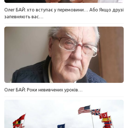
Олег БАЙ: хто вступає у перемовини… Або Якщо друзі
запевняють вас…
Олег БАЙ: Роки невивчених уроків…