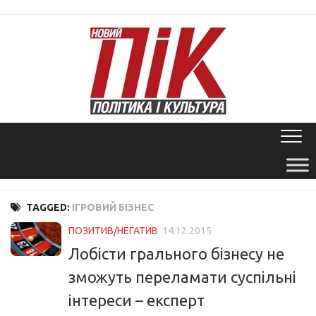
Skip
to
content
TAGGED:
ІГРОВИЙ БІЗНЕС
ПОЗИТИВ/НЕГАТИВ
14.12.2015
Лобісти грального бізнесу не
зможуть переламати суспільні
інтереси – експерт