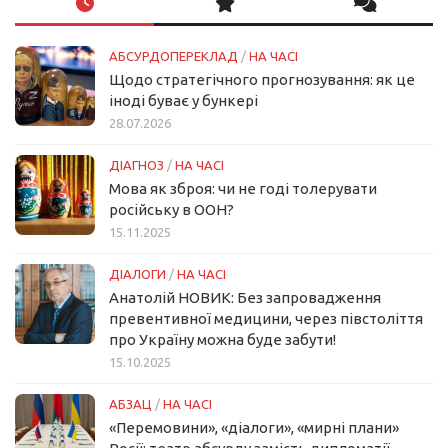
АБСУРДОПЕРЕКЛАД
/
НА ЧАСІ
Щодо стратегічного прогнозування: як це
іноді буває у бункері
28.07.2026
ДІАГНОЗ
/
НА ЧАСІ
Мова як зброя: чи не годі толерувати
російську в ООН?
15.11.2025
ДІАЛОГИ
/
НА ЧАСІ
Анатолій НОВИК: Без запровадження
превентивної медицини, через півстоліття
про Україну можна буде забути!
15.10.2025
АБЗАЦ
/
НА ЧАСІ
«Перемовини», «діалоги», «мирні плани»