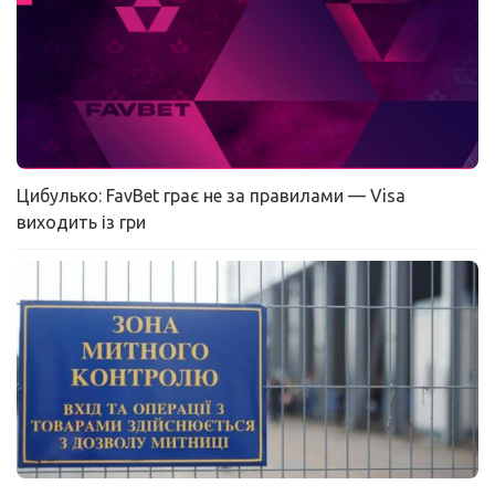
Цибулько: FavBet грає не за правилами — Visa
виходить із гри