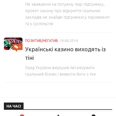
Не зважаючи на потужну піар-підтримку,
проект закону про відкриття гральних
закладів не знайде підтримки у парламенті
та у суспільстві
ПОЗИТИВ/НЕГАТИВ
19.08.2014
0
Українські казино виходять із
тіні
Уряд України вирішив легалізувати
гральний бізнес і вивести його з тіні
НА ЧАСІ