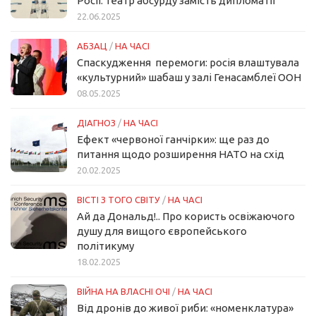
Росії: театр абсурду замість дипломатії
22.06.2025
АБЗАЦ
/
НА ЧАСІ
Спаскудження перемоги: росія влаштувала
«культурний» шабаш у залі Генасамблеї ООН
08.05.2025
ДІАГНОЗ
/
НА ЧАСІ
Ефект «червоної ганчірки»: ще раз до
питання щодо розширення НАТО на схід
20.02.2025
ВІСТІ З ТОГО СВІТУ
/
НА ЧАСІ
Ай да Дональд!.. Про користь освіжаючого
душу для вищого європейського
політикуму
18.02.2025
ВІЙНА НА ВЛАСНІ ОЧІ
/
НА ЧАСІ
Від дронів до живої риби: «номенклатура»