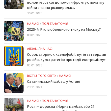
волонтерської допомоги фронту с початку
війни значно розширилась
30.01.2025
НА ЧАСІ
/
ПОЛІТАНАТОМІЯ
2025-й. Рік глобального тиску на Москву?
08.01.2025
АБЗАЦ
/
НА ЧАСІ
Сорок сторінок ксенофобії: путін затвердив
російську «стратегію протидії екстремізму»
03.01.2025
ВІСТІ З ТОГО СВІТУ
/
НА ЧАСІ
Сатанинський шабаш у Астані
29.11.2024
НА ЧАСІ
/
ПОЛІТАНАТОМІЯ
Росія – доросла «Чорна мамба», або 21