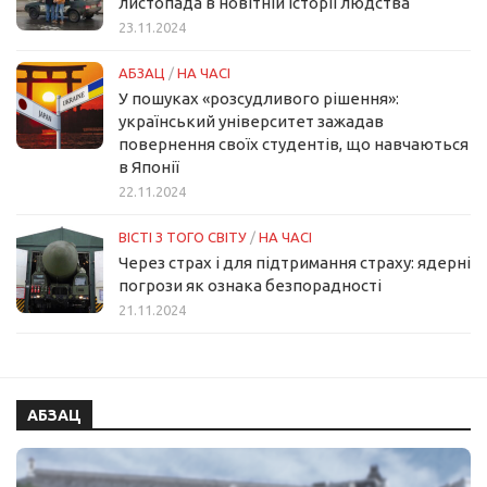
листопада в новітній історії людства
23.11.2024
АБЗАЦ
/
НА ЧАСІ
У пошуках «розсудливого рішення»:
український університет зажадав
повернення своїх студентів, що навчаються
в Японії
22.11.2024
ВІСТІ З ТОГО СВІТУ
/
НА ЧАСІ
Через страх і для підтримання страху: ядерні
погрози як ознака безпорадності
21.11.2024
АБЗАЦ