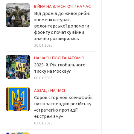
ВІЙНА НА ВЛАСНІ ОЧІ
/
НА ЧАСІ
Від дронів до живої риби:
«номенклатура»
волонтерської допомоги
фронту с початку війни
значно розширилась
30.01.2025
НА ЧАСІ
/
ПОЛІТАНАТОМІЯ
2025-й. Рік глобального
тиску на Москву?
08.01.2025
АБЗАЦ
/
НА ЧАСІ
Сорок сторінок ксенофобії:
путін затвердив російську
«стратегію протидії
екстремізму»
03.01.2025