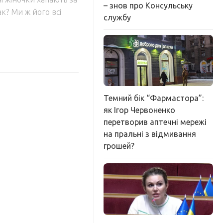
– знов про Консульську
так? Ми ж його всі
службу
Темний бік “Фармастора”:
як Ігор Червоненко
перетворив аптечні мережі
на пральні з відмивання
грошей?