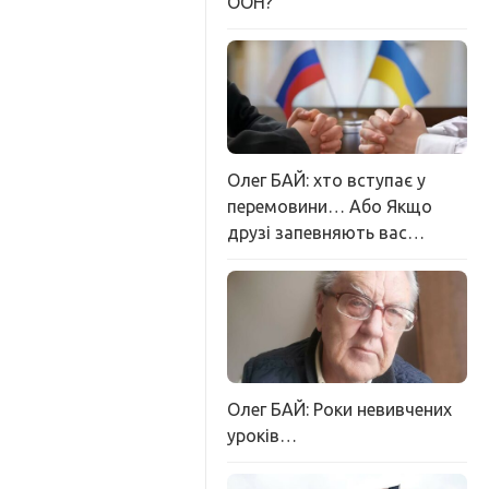
ООН?
Олег БАЙ: хто вступає у
перемовини… Або Якщо
друзі запевняють вас…
Олег БАЙ: Роки невивчених
уроків…