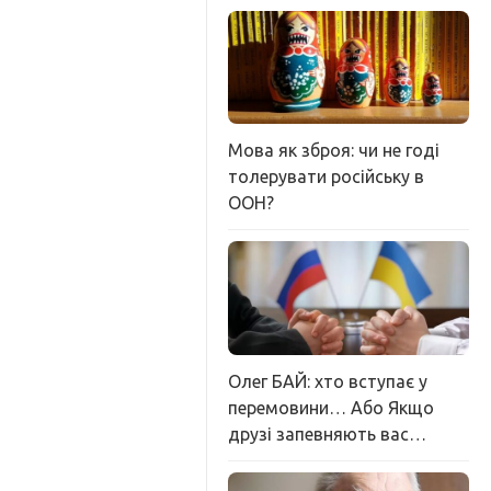
Мова як зброя: чи не годі
толерувати російську в
ООН?
Олег БАЙ: хто вступає у
перемовини… Або Якщо
друзі запевняють вас…