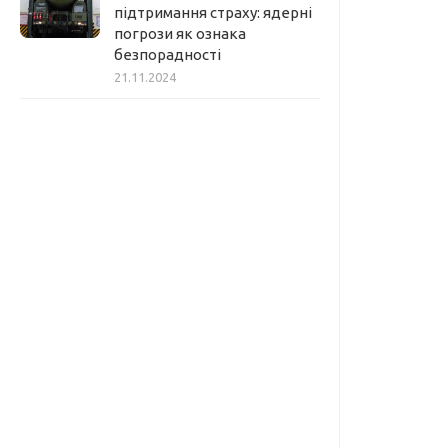
підтримання страху: ядерні
погрози як ознака
безпорадності
21.11.2024