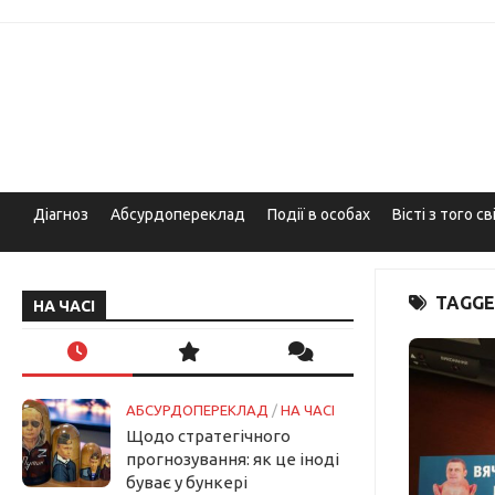
Skip
to
content
Діагноз
Абсурдопереклад
Події в особах
Вісті з того св
TAGGE
НА ЧАСІ
АБСУРДОПЕРЕКЛАД
/
НА ЧАСІ
Щодо стратегічного
прогнозування: як це іноді
буває у бункері