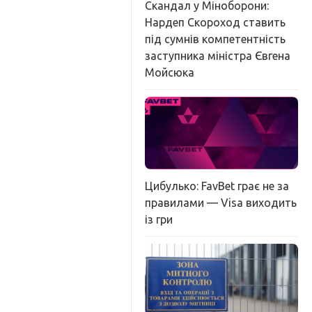
Скандал у Міноборони:
Нардеп Скороход ставить
під сумнів компетентність
заступника міністра Євгена
Мойсюка
Цибулько: FavBet грає не за
правилами — Visa виходить
із гри