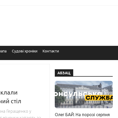
мапа
Судові хроніки
Контакти
АБЗАЦ
оклали
чий стіл
ина Геращенко у
Олег БАЙ: На порозі серпня
і жіночки хапають за