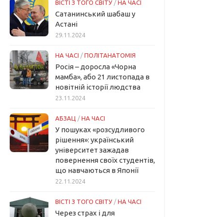
ВІСТІ З ТОГО СВІТУ
/
НА ЧАСІ
Сатанинський шабаш у
Астані
29.11.2024
НА ЧАСІ
/
ПОЛІТАНАТОМІЯ
Росія – доросла «Чорна
мамба», або 21 листопада в
новітній історії людства
23.11.2024
АБЗАЦ
/
НА ЧАСІ
У пошуках «розсудливого
рішення»: український
університет зажадав
повернення своїх студентів,
що навчаються в Японії
22.11.2024
ВІСТІ З ТОГО СВІТУ
/
НА ЧАСІ
Через страх і для