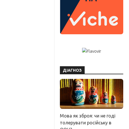
ДІАГНОЗ
Мова як зброя: чи не годі
толерувати російську в