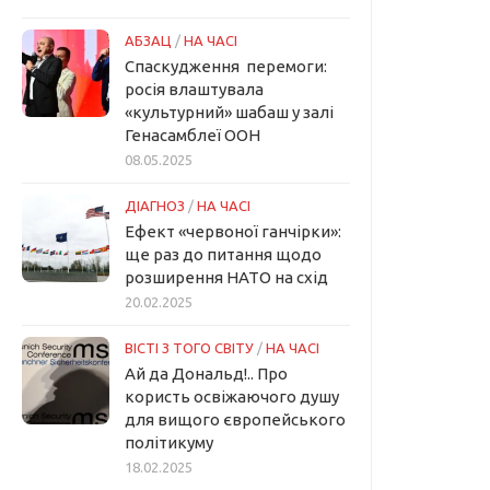
АБЗАЦ
/
НА ЧАСІ
Спаскудження перемоги:
росія влаштувала
«культурний» шабаш у залі
Генасамблеї ООН
08.05.2025
ДІАГНОЗ
/
НА ЧАСІ
Ефект «червоної ганчірки»:
ще раз до питання щодо
розширення НАТО на схід
20.02.2025
ВІСТІ З ТОГО СВІТУ
/
НА ЧАСІ
Ай да Дональд!.. Про
користь освіжаючого душу
для вищого європейського
політикуму
18.02.2025