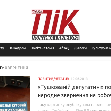
іту
За кадром
Політанатомія
Абзац
Діалоги
Культурна 
D:
ХВЕРНЕННЯ
ПОЗИТИВ/НЕГАТИВ
19.06.2013
«Тушкованій депутатині» п
народне звернення на робо
Таку картинку опублікувала нардеп Ір
своєму Фейсбуці. – Біля ВР схвильован