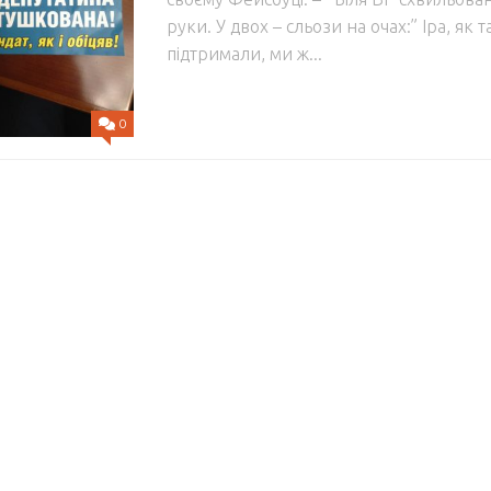
руки. У двох – сльози на очах:” Іра, як 
підтримали, ми ж...
0