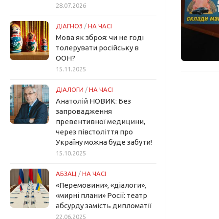
28.07.2026
ДІАГНОЗ
/
НА ЧАСІ
Мова як зброя: чи не годі
толерувати російську в
ООН?
15.11.2025
ДІАЛОГИ
/
НА ЧАСІ
Анатолій НОВИК: Без
запровадження
превентивної медицини,
через півстоліття про
Україну можна буде забути!
15.10.2025
АБЗАЦ
/
НА ЧАСІ
«Перемовини», «діалоги»,
«мирні плани» Росії: театр
абсурду замість дипломатії
22.06.2025