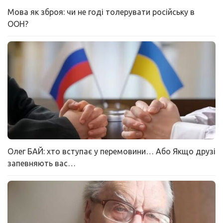
Мова як зброя: чи не годі толерувати російську в
ООН?
Олег БАЙ: хто вступає у перемовини… Або Якщо друзі
запевняють вас…