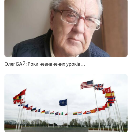
Олег БАЙ: Роки невивчених уроків…