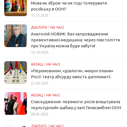
Мова як зброя: чи не годі толерувати
російську в ООН?
15.11.2025
ДІАЛОГИ
/
НА ЧАСІ
Анатолій НОВИК: Без запровадження
превентивної медицини, через півстоліття
про Україну можна буде забути!
15.10.2025
АБЗАЦ
/
НА ЧАСІ
«Перемовини», «діалоги», «мирні плани»
Росії: театр абсурду замість дипломатії
22.06.2025
АБЗАЦ
/
НА ЧАСІ
Спаскудження перемоги: росія влаштувала
«культурний» шабаш у залі Генасамблеї ООН
08.05.2025
ДІАГНОЗ
/
НА ЧАСІ