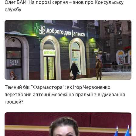
Олег БАЙ: На порозі серпня – знов про Консульську
службу
Темний бік “Фармастора”: як Ігор Червоненко
перетворив аптечні мережі на пральні з відмивання
грошей?