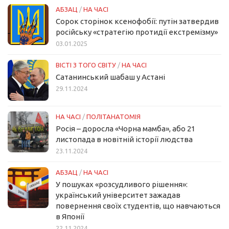
АБЗАЦ
/
НА ЧАСІ
Сорок сторінок ксенофобії: путін затвердив
російську «стратегію протидії екстремізму»
03.01.2025
ВІСТІ З ТОГО СВІТУ
/
НА ЧАСІ
Сатанинський шабаш у Астані
29.11.2024
НА ЧАСІ
/
ПОЛІТАНАТОМІЯ
Росія – доросла «Чорна мамба», або 21
листопада в новітній історії людства
23.11.2024
АБЗАЦ
/
НА ЧАСІ
У пошуках «розсудливого рішення»:
український університет зажадав
повернення своїх студентів, що навчаються
в Японії
22.11.2024