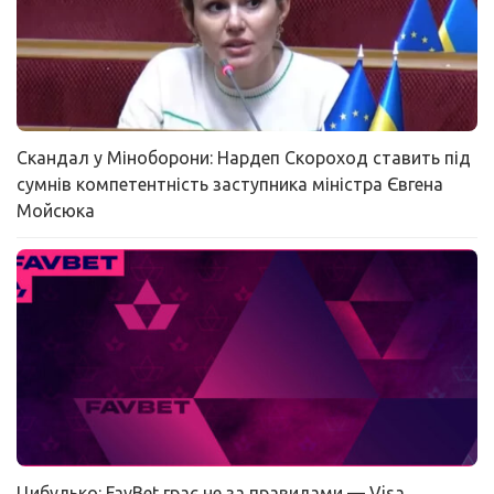
Скандал у Міноборони: Нардеп Скороход ставить під
сумнів компетентність заступника міністра Євгена
Мойсюка
Цибулько: FavBet грає не за правилами — Visa