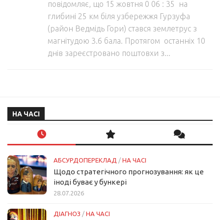
повідомляє, що 15 жовтня 0 06 : 35 на
глибині 25 км біля узбережжя Гурзуфа
(район Ведмідь Гори) стався землетрус з
магнітудою 3.6 бала. Протягом останніх 10
днів зареєстровано поштовхи з...
НА ЧАСІ
АБСУРДОПЕРЕКЛАД
/
НА ЧАСІ
Щодо стратегічного прогнозування: як це
іноді буває у бункері
28.07.2026
ДІАГНОЗ
/
НА ЧАСІ