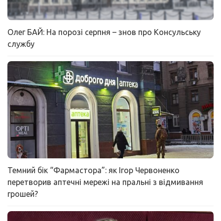
Олег БАЙ: На порозі серпня – знов про Консульську
службу
Темний бік “Фармастора”: як Ігор Червоненко
перетворив аптечні мережі на пральні з відмивання
грошей?