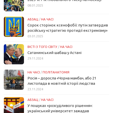
08.01.2025
АБЗАЦ
/
НА ЧАСІ
Сорок сторінок ксенофобії: путін затвердив
російську «стратегію протидії екстремізму»
03.01.2025
ВІСТІ З ТОГО СВІТУ
/
НА ЧАСІ
Сатанинський шабаш у Астані
29.11.2024
НА ЧАСІ
/
ПОЛІТАНАТОМІЯ
Росія – доросла «Чорна мамба», або 21
листопада в новітній історії людства
23.11.2024
АБЗАЦ
/
НА ЧАСІ
У пошуках «розсудливого рішення»:
український університет зажадав