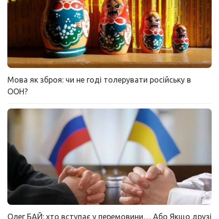
Мова як зброя: чи не годі толерувати російську в
ООН?
Олег БАЙ: хто вступає у перемовини… Або Якщо друзі