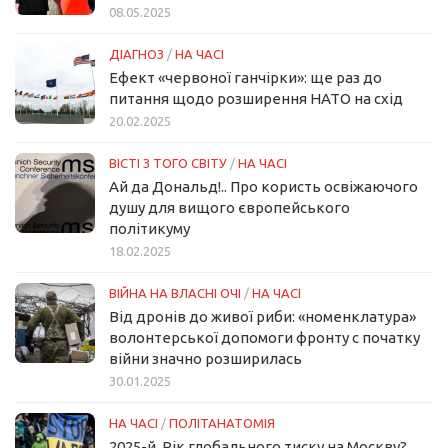
08.05.2025
ДІАГНОЗ
/
НА ЧАСІ
Ефект «червоної ганчірки»: ще раз до
питання щодо розширення НАТО на схід
20.02.2025
ВІСТІ З ТОГО СВІТУ
/
НА ЧАСІ
Ай да Дональд!.. Про користь освіжаючого
душу для вищого європейського
політикуму
18.02.2025
ВІЙНА НА ВЛАСНІ ОЧІ
/
НА ЧАСІ
Від дронів до живої риби: «номенклатура»
волонтерської допомоги фронту с початку
війни значно розширилась
30.01.2025
НА ЧАСІ
/
ПОЛІТАНАТОМІЯ
2025-й. Рік глобального тиску на Москву?