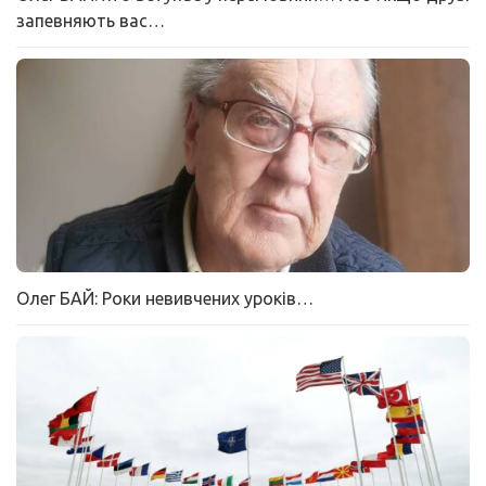
запевняють вас…
Олег БАЙ: Роки невивчених уроків…