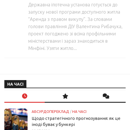
Державна іпотечна установа готується до
запуску нової програми доступного житла
“Аренда з правом викупу”. За словами
голови правління ДІУ Валентина Рибачука,
проект погоджено зі всіма профільними
міністерствами і зараз знаходиться в
Мінфіні. Узяти житло...
НА ЧАСІ
АБСУРДОПЕРЕКЛАД
/
НА ЧАСІ
Щодо стратегічного прогнозування: як це
іноді буває у бункері