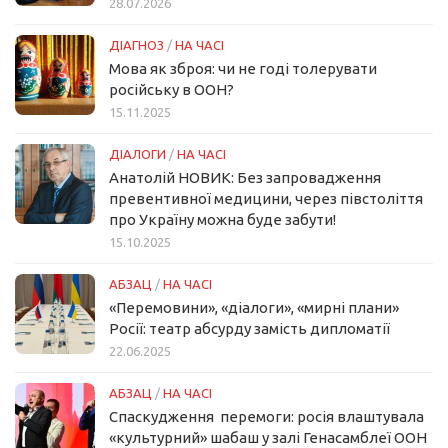
28.07.2026
ДІАГНОЗ
/
НА ЧАСІ
Мова як зброя: чи не годі толерувати
російську в ООН?
15.11.2025
ДІАЛОГИ
/
НА ЧАСІ
Анатолій НОВИК: Без запровадження
превентивної медицини, через півстоліття
про Україну можна буде забути!
15.10.2025
АБЗАЦ
/
НА ЧАСІ
«Перемовини», «діалоги», «мирні плани»
Росії: театр абсурду замість дипломатії
22.06.2025
АБЗАЦ
/
НА ЧАСІ
Спаскудження перемоги: росія влаштувала
«культурний» шабаш у залі Генасамблеї ООН