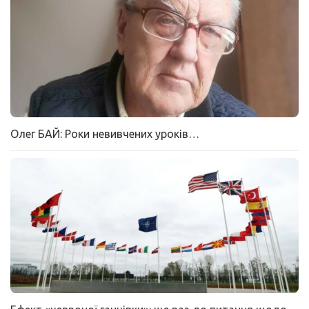
Олег БАЙ: Роки невивчених уроків…