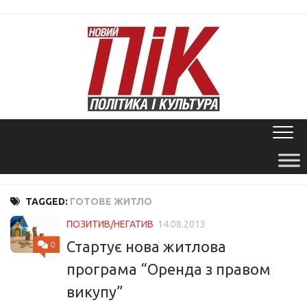
Skip
to
content
TAGGED:
ГОТОВЕ ЖИТЛО
ПОЗИТИВ/НЕГАТИВ
14.08.2013
Стартує нова житлова
0
програма “Оренда з правом
викупу”