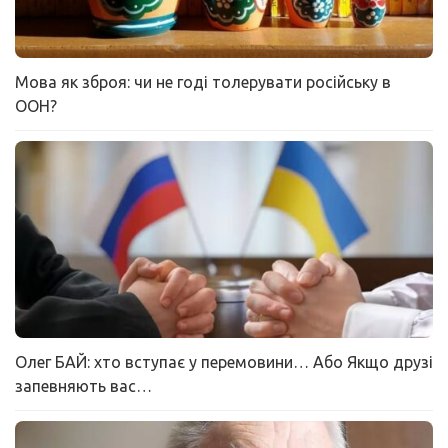
Мова як зброя: чи не годі толерувати російську в
ООН?
Олег БАЙ: хто вступає у перемовини… Або Якщо друзі
запевняють вас…