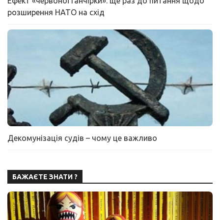
Ефект «червоної ганчірки»: ще раз до питання щодо
розширення НАТО на схід
Декомунізація судів – чому це важливо
БАЖАЄТЕ ЗНАТИ ?