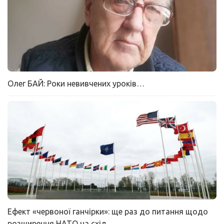
Олег БАЙ: Роки невивчених уроків…
Ефект «червоної ганчірки»: ще раз до питання щодо
розширення НАТО на схід