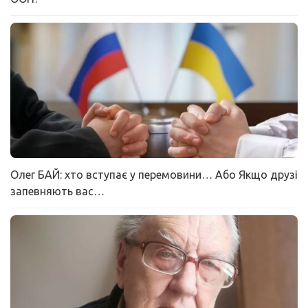
Олег БАЙ: хто вступає у перемовини… Або Якщо друзі
запевняють вас…