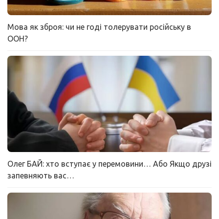
Мова як зброя: чи не годі толерувати російську в
ООН?
Олег БАЙ: хто вступає у перемовини… Або Якщо друзі
запевняють вас…