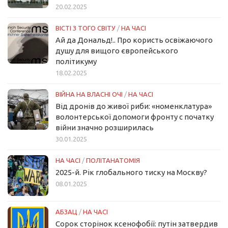
20.02.2025
ВІСТІ З ТОГО СВІТУ
/
НА ЧАСІ
Ай да Дональд!.. Про користь освіжаючого
душу для вищого європейського
політикуму
18.02.2025
ВІЙНА НА ВЛАСНІ ОЧІ
/
НА ЧАСІ
Від дронів до живої риби: «номенклатура»
волонтерської допомоги фронту с початку
війни значно розширилась
30.01.2025
НА ЧАСІ
/
ПОЛІТАНАТОМІЯ
2025-й. Рік глобального тиску на Москву?
08.01.2025
АБЗАЦ
/
НА ЧАСІ
Сорок сторінок ксенофобії: путін затвердив