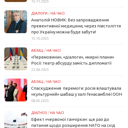
15.11.2025
ДІАЛОГИ
/
НА ЧАСІ
Анатолій НОВИК: Без запровадження
превентивної медицини, через півстоліття
про Україну можна буде забути!
15.10.2025
АБЗАЦ
/
НА ЧАСІ
«Перемовини», «діалоги», «мирні плани»
Росії: театр абсурду замість дипломатії
22.06.2025
АБЗАЦ
/
НА ЧАСІ
Спаскудження перемоги: росія влаштувала
«культурний» шабаш у залі Генасамблеї ООН
08.05.2025
ДІАГНОЗ
/
НА ЧАСІ
Ефект «червоної ганчірки»: ще раз до
питання щодо розширення НАТО на схід