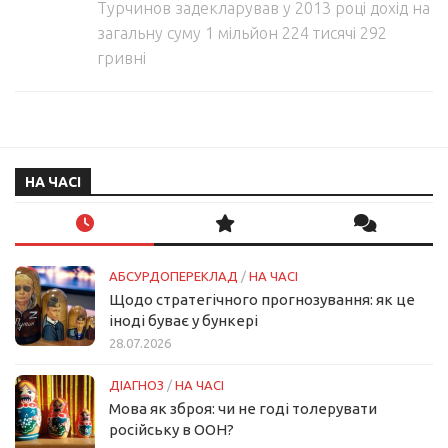
Турчинов задекларував у 2013 році дохід на
загальну суму 1 мільйон 224 тисячі 292
гривні
НА ЧАСІ
АБСУРДОПЕРЕКЛАД
/
НА ЧАСІ
Щодо стратегічного прогнозування: як це
іноді буває у бункері
28.07.2026
ДІАГНОЗ
/
НА ЧАСІ
Мова як зброя: чи не годі толерувати
російську в ООН?