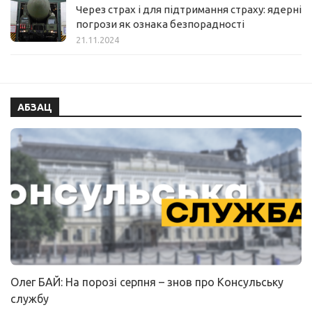
Через страх і для підтримання страху: ядерні
погрози як ознака безпорадності
21.11.2024
АБЗАЦ
Олег БАЙ: На порозі серпня – знов про Консульську
службу