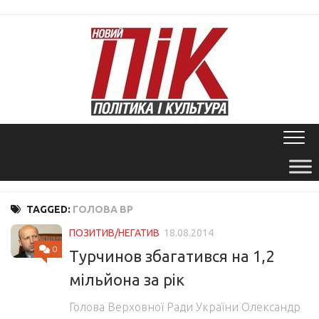
Skip
to
content
TAGGED:
ГОЛОВА ВР
ПОЗИТИВ/НЕГАТИВ
18.08.2014
0
Турчинов збагатився на 1,2
мільйона за рік
Голова Верховної Ради України Олександр