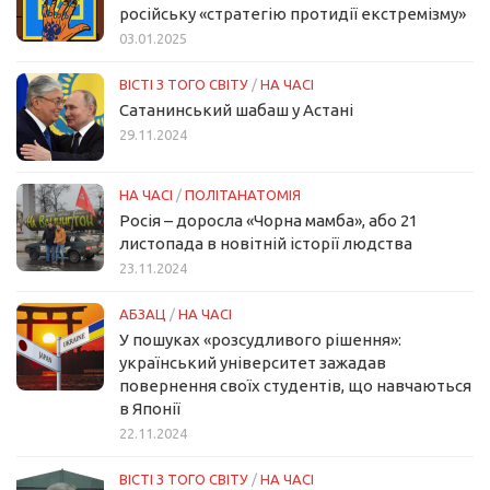
російську «стратегію протидії екстремізму»
03.01.2025
ВІСТІ З ТОГО СВІТУ
/
НА ЧАСІ
Сатанинський шабаш у Астані
29.11.2024
НА ЧАСІ
/
ПОЛІТАНАТОМІЯ
Росія – доросла «Чорна мамба», або 21
листопада в новітній історії людства
23.11.2024
АБЗАЦ
/
НА ЧАСІ
У пошуках «розсудливого рішення»:
український університет зажадав
повернення своїх студентів, що навчаються
в Японії
22.11.2024
ВІСТІ З ТОГО СВІТУ
/
НА ЧАСІ