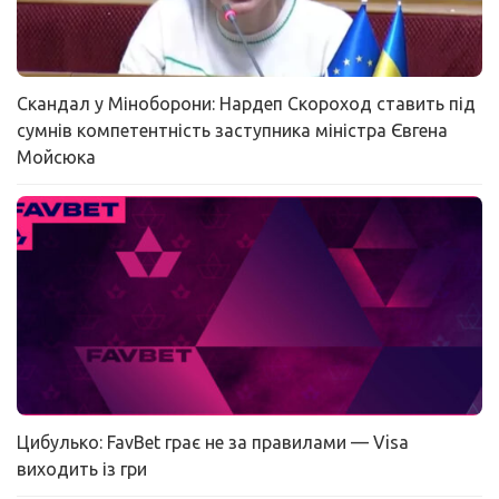
Скандал у Міноборони: Нардеп Скороход ставить під
сумнів компетентність заступника міністра Євгена
Мойсюка
Цибулько: FavBet грає не за правилами — Visa
виходить із гри