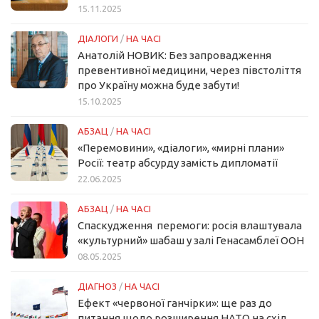
15.11.2025
ДІАЛОГИ
/
НА ЧАСІ
Анатолій НОВИК: Без запровадження
превентивної медицини, через півстоліття
про Україну можна буде забути!
15.10.2025
АБЗАЦ
/
НА ЧАСІ
«Перемовини», «діалоги», «мирні плани»
Росії: театр абсурду замість дипломатії
22.06.2025
АБЗАЦ
/
НА ЧАСІ
Спаскудження перемоги: росія влаштувала
«культурний» шабаш у залі Генасамблеї ООН
08.05.2025
ДІАГНОЗ
/
НА ЧАСІ
Ефект «червоної ганчірки»: ще раз до
питання щодо розширення НАТО на схід