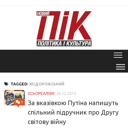
Skip
to
content
TAGGED:
ХОДОРОВСЬКИЙ
УСЬОРЕАЛІЗМ
26.12.2013
За вказівкою Путіна напишуть
9
спільний підручник про Другу
світову війну