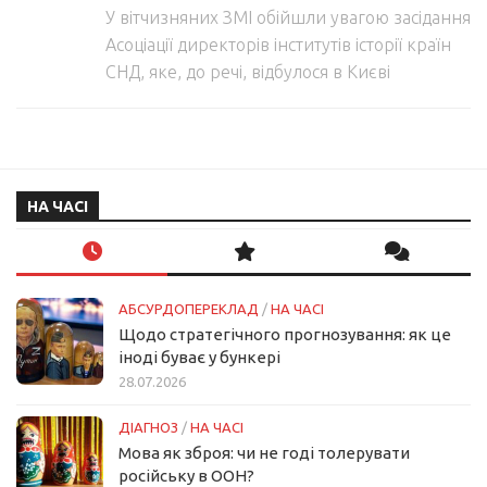
У вітчизняних ЗМІ обійшли увагою засідання
Асоціації директорів інститутів історії країн
СНД, яке, до речі, відбулося в Києві
НА ЧАСІ
АБСУРДОПЕРЕКЛАД
/
НА ЧАСІ
Щодо стратегічного прогнозування: як це
іноді буває у бункері
28.07.2026
ДІАГНОЗ
/
НА ЧАСІ
Мова як зброя: чи не годі толерувати
російську в ООН?