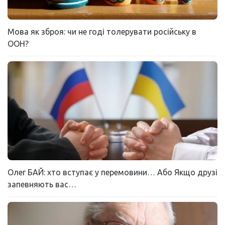
Мова як зброя: чи не годі толерувати російську в
ООН?
Олег БАЙ: хто вступає у перемовини… Або Якщо друзі
запевняють вас…