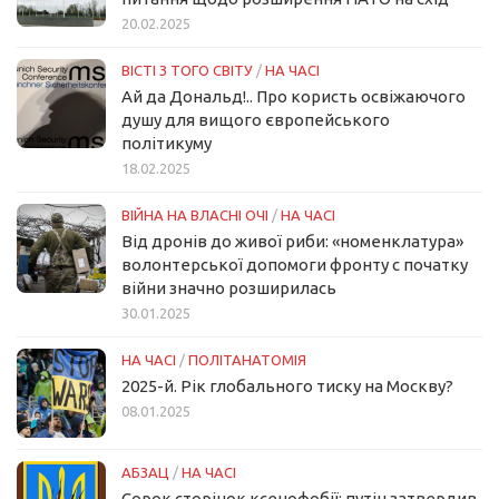
20.02.2025
ВІСТІ З ТОГО СВІТУ
/
НА ЧАСІ
Ай да Дональд!.. Про користь освіжаючого
душу для вищого європейського
політикуму
18.02.2025
ВІЙНА НА ВЛАСНІ ОЧІ
/
НА ЧАСІ
Від дронів до живої риби: «номенклатура»
волонтерської допомоги фронту с початку
війни значно розширилась
30.01.2025
НА ЧАСІ
/
ПОЛІТАНАТОМІЯ
2025-й. Рік глобального тиску на Москву?
08.01.2025
АБЗАЦ
/
НА ЧАСІ
Сорок сторінок ксенофобії: путін затвердив