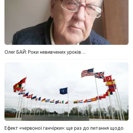
Олег БАЙ: Роки невивчених уроків…
Ефект «червоної ганчірки»: ще раз до питання щодо