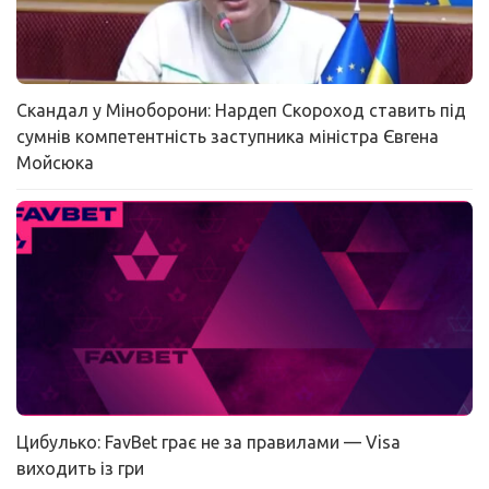
Скандал у Міноборони: Нардеп Скороход ставить під
сумнів компетентність заступника міністра Євгена
Мойсюка
Цибулько: FavBet грає не за правилами — Visa
виходить із гри