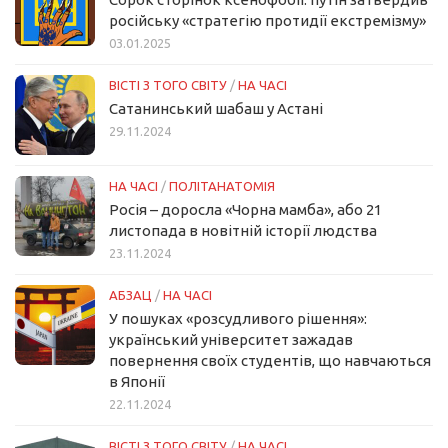
російську «стратегію протидії екстремізму»
03.01.2025
ВІСТІ З ТОГО СВІТУ
/
НА ЧАСІ
Сатанинський шабаш у Астані
29.11.2024
НА ЧАСІ
/
ПОЛІТАНАТОМІЯ
Росія – доросла «Чорна мамба», або 21
листопада в новітній історії людства
23.11.2024
АБЗАЦ
/
НА ЧАСІ
У пошуках «розсудливого рішення»:
український університет зажадав
повернення своїх студентів, що навчаються
в Японії
22.11.2024
ВІСТІ З ТОГО СВІТУ
/
НА ЧАСІ