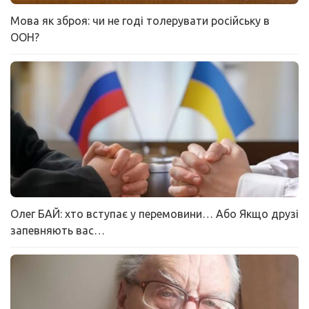
Мова як зброя: чи не годі толерувати російську в
ООН?
Олег БАЙ: хто вступає у перемовини… Або Якщо друзі
запевняють вас…