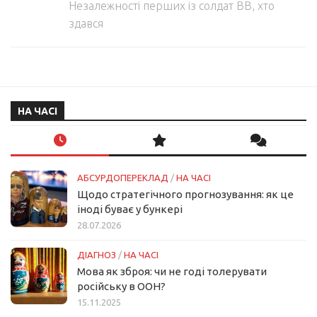
Незалежності перших із солдат ВВ, хто
здався
НА ЧАСІ
АБСУРДОПЕРЕКЛАД
/
НА ЧАСІ
Щодо стратегічного прогнозування: як це
іноді буває у бункері
28.07.2026
ДІАГНОЗ
/
НА ЧАСІ
Мова як зброя: чи не годі толерувати
російську в ООН?
15.11.2025