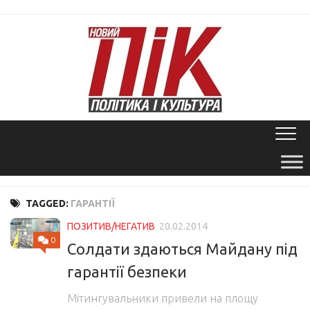
Skip
to
content
TAGGED:
ГАРАНТІЇ
ПОЗИТИВ/НЕГАТИВ
20.02.2014
0
Солдати здаються Майдану під
гарантії безпеки
Мітингувальники привели на площу