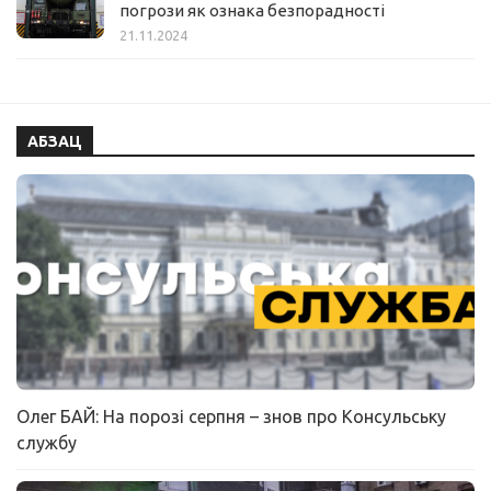
погрози як ознака безпорадності
21.11.2024
АБЗАЦ
Олег БАЙ: На порозі серпня – знов про Консульську
службу