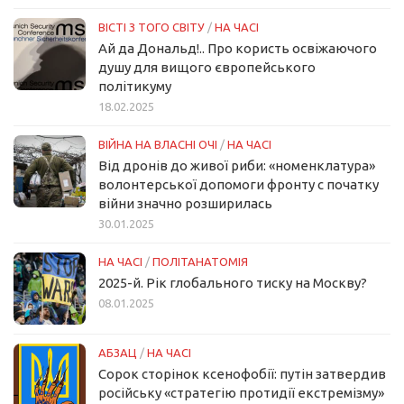
ВІСТІ З ТОГО СВІТУ
/
НА ЧАСІ
Ай да Дональд!.. Про користь освіжаючого
душу для вищого європейського
політикуму
18.02.2025
ВІЙНА НА ВЛАСНІ ОЧІ
/
НА ЧАСІ
Від дронів до живої риби: «номенклатура»
волонтерської допомоги фронту с початку
війни значно розширилась
30.01.2025
НА ЧАСІ
/
ПОЛІТАНАТОМІЯ
2025-й. Рік глобального тиску на Москву?
08.01.2025
АБЗАЦ
/
НА ЧАСІ
Сорок сторінок ксенофобії: путін затвердив
російську «стратегію протидії екстремізму»