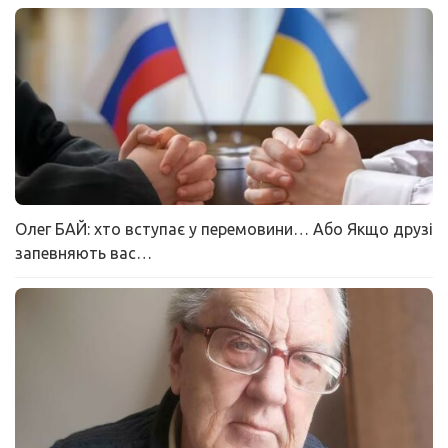
Олег БАЙ: хто вступає у перемовини… Або Якщо друзі
запевняють вас…