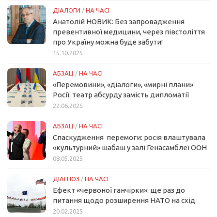
ДІАЛОГИ
/
НА ЧАСІ
Анатолій НОВИК: Без запровадження
превентивної медицини, через півстоліття
про Україну можна буде забути!
15.10.2025
АБЗАЦ
/
НА ЧАСІ
«Перемовини», «діалоги», «мирні плани»
Росії: театр абсурду замість дипломатії
22.06.2025
АБЗАЦ
/
НА ЧАСІ
Спаскудження перемоги: росія влаштувала
«культурний» шабаш у залі Генасамблеї ООН
08.05.2025
ДІАГНОЗ
/
НА ЧАСІ
Ефект «червоної ганчірки»: ще раз до
питання щодо розширення НАТО на схід
20.02.2025