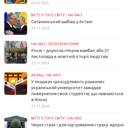
03.01.2025
ВІСТІ З ТОГО СВІТУ
/
НА ЧАСІ
Сатанинський шабаш у Астані
29.11.2024
НА ЧАСІ
/
ПОЛІТАНАТОМІЯ
Росія – доросла «Чорна мамба», або 21
листопада в новітній історії людства
23.11.2024
АБЗАЦ
/
НА ЧАСІ
У пошуках «розсудливого рішення»:
український університет зажадав
повернення своїх студентів, що навчаються
в Японії
22.11.2024
ВІСТІ З ТОГО СВІТУ
/
НА ЧАСІ
Через страх і для підтримання страху: ядерні