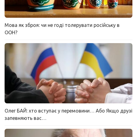
Мова як зброя: чи не годі толерувати російську в
ООН?
Олег БАЙ: хто вступає у перемовини… Або Якщо друзі
запевняють вас…