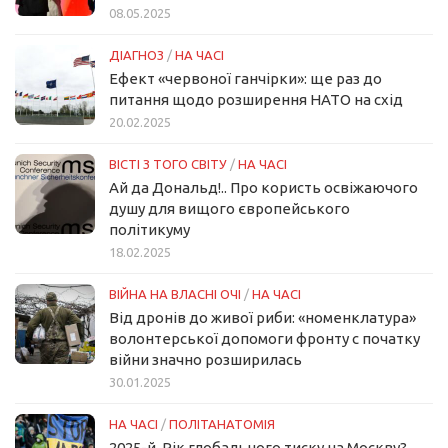
08.05.2025
ДІАГНОЗ
/
НА ЧАСІ
Ефект «червоної ганчірки»: ще раз до
питання щодо розширення НАТО на схід
20.02.2025
ВІСТІ З ТОГО СВІТУ
/
НА ЧАСІ
Ай да Дональд!.. Про користь освіжаючого
душу для вищого європейського
політикуму
18.02.2025
ВІЙНА НА ВЛАСНІ ОЧІ
/
НА ЧАСІ
Від дронів до живої риби: «номенклатура»
волонтерської допомоги фронту с початку
війни значно розширилась
30.01.2025
НА ЧАСІ
/
ПОЛІТАНАТОМІЯ
2025-й. Рік глобального тиску на Москву?