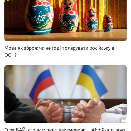
Мова як зброя: чи не годі толерувати російську в
ООН?
Олег БАЙ: хто вступає у перемовини… Або Якщо друзі