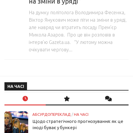
на зміни в уряді”
На думку політолога Володимира Фесенка,
Віктор Янукович може піти на зміни в уряді,
але навряд чи втратить посаду Прем’єр
Микола Азаров. Про це він розповів в
інтерв’ю Gazeta.ua. “У лютому можна
очікувати чергову...
НА ЧАСІ
АБСУРДОПЕРЕКЛАД
/
НА ЧАСІ
Щодо стратегічного прогнозування: як це
іноді буває у бункері