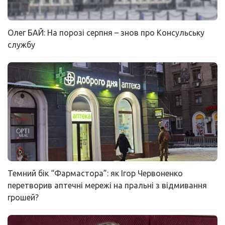
Олег БАЙ: На порозі серпня – знов про Консульську
службу
Темний бік “Фармастора”: як Ігор Червоненко
перетворив аптечні мережі на пральні з відмивання
грошей?