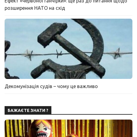
Ефект «червоної ганчірки»: ще раз до питання щодо
розширення НАТО на схід
Декомунізація судів – чому це важливо
БАЖАЄТЕ ЗНАТИ ?