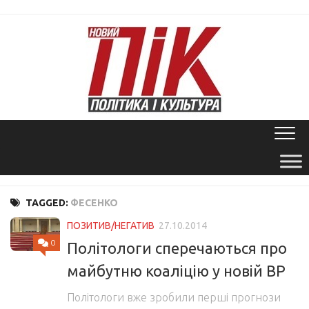
Skip
to
content
TAGGED:
ФЕСЕНКО
ПОЗИТИВ/НЕГАТИВ
27.10.2014
0
Політологи сперечаються про
майбутню коаліцію у новій ВР
Політологи вже зробили перші прогнози