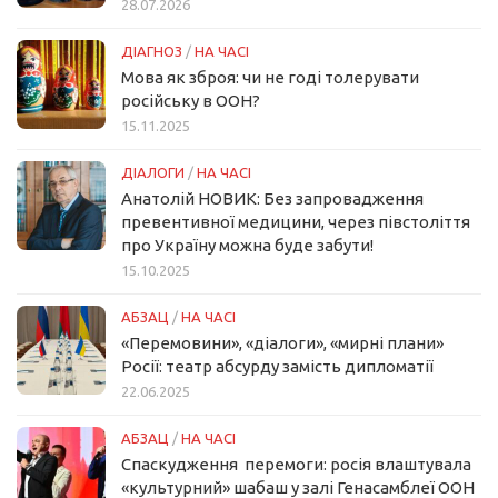
28.07.2026
ДІАГНОЗ
/
НА ЧАСІ
Мова як зброя: чи не годі толерувати
російську в ООН?
15.11.2025
ДІАЛОГИ
/
НА ЧАСІ
Анатолій НОВИК: Без запровадження
превентивної медицини, через півстоліття
про Україну можна буде забути!
15.10.2025
АБЗАЦ
/
НА ЧАСІ
«Перемовини», «діалоги», «мирні плани»
Росії: театр абсурду замість дипломатії
22.06.2025
АБЗАЦ
/
НА ЧАСІ
Спаскудження перемоги: росія влаштувала
«культурний» шабаш у залі Генасамблеї ООН