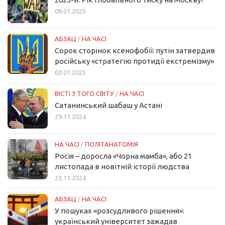
08.01.2025
АБЗАЦ
/
НА ЧАСІ
Сорок сторінок ксенофобії: путін затвердив
російську «стратегію протидії екстремізму»
03.01.2025
ВІСТІ З ТОГО СВІТУ
/
НА ЧАСІ
Сатанинський шабаш у Астані
29.11.2024
НА ЧАСІ
/
ПОЛІТАНАТОМІЯ
Росія – доросла «Чорна мамба», або 21
листопада в новітній історії людства
23.11.2024
АБЗАЦ
/
НА ЧАСІ
У пошуках «розсудливого рішення»:
український університет зажадав