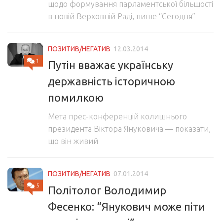
щодо формування парламентської більшості
в новій Верховній Раді, пише “Сегодня”
ПОЗИТИВ/НЕГАТИВ
12.03.2014
1
Путін вважає українську
державність історичною
помилкою
Мета прес-конференцій колишнього
президента Віктора Януковича — показати,
що він живий
ПОЗИТИВ/НЕГАТИВ
07.01.2014
5
Політолог Володимир
Фесенко: “Янукович може піти