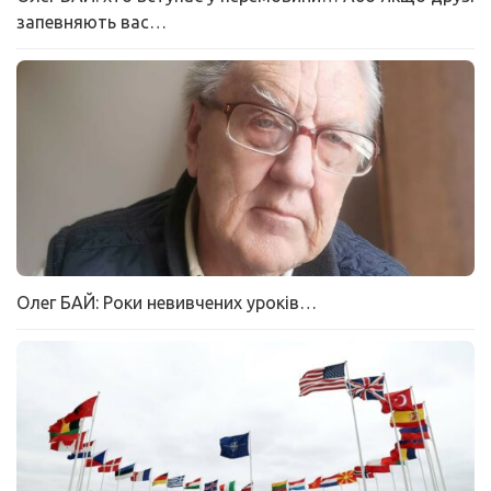
запевняють вас…
Олег БАЙ: Роки невивчених уроків…