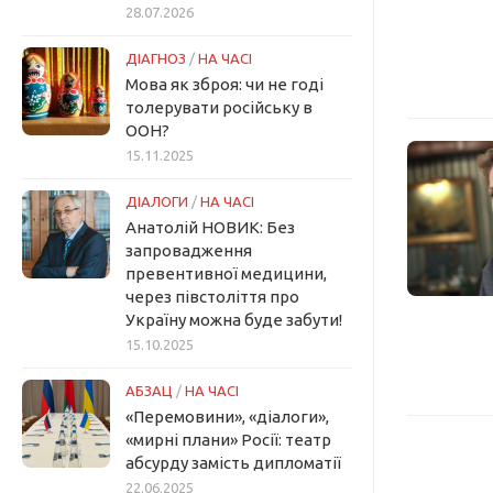
28.07.2026
ДІАГНОЗ
/
НА ЧАСІ
Мова як зброя: чи не годі
толерувати російську в
ООН?
15.11.2025
ДІАЛОГИ
/
НА ЧАСІ
Анатолій НОВИК: Без
запровадження
превентивної медицини,
через півстоліття про
Україну можна буде забути!
15.10.2025
АБЗАЦ
/
НА ЧАСІ
«Перемовини», «діалоги»,
«мирні плани» Росії: театр
абсурду замість дипломатії
22.06.2025