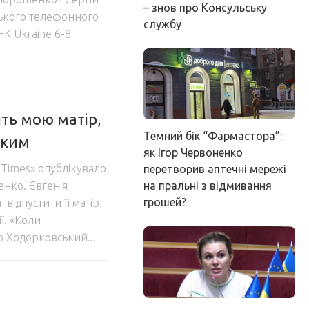
– знов про Консульську
нського телефонного
службу
K Ukraine 6-8
іть мою матір,
Темний бік “Фармастора”:
ьким
як Ігор Червоненко
Times» опублікувало
перетворив аптечні мережі
на пральні з відмивання
енко. Євгенія
грошей?
ідпустити її матір,
ї. «Коли
о Ходорковський...