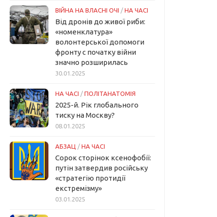
ВІЙНА НА ВЛАСНІ ОЧІ
/
НА ЧАСІ
Від дронів до живої риби:
«номенклатура»
волонтерської допомоги
фронту с початку війни
значно розширилась
30.01.2025
НА ЧАСІ
/
ПОЛІТАНАТОМІЯ
2025-й. Рік глобального
тиску на Москву?
08.01.2025
АБЗАЦ
/
НА ЧАСІ
Сорок сторінок ксенофобії:
путін затвердив російську
«стратегію протидії
екстремізму»
03.01.2025