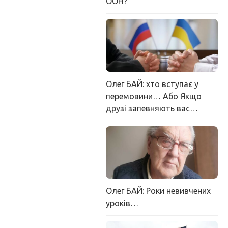
ООН?
Олег БАЙ: хто вступає у
перемовини… Або Якщо
друзі запевняють вас…
Олег БАЙ: Роки невивчених
уроків…