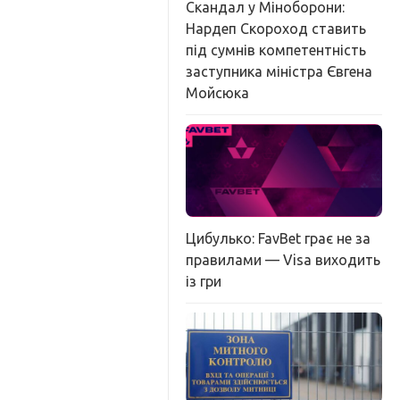
Скандал у Міноборони:
Нардеп Скороход ставить
під сумнів компетентність
заступника міністра Євгена
Мойсюка
Цибулько: FavBet грає не за
правилами — Visa виходить
із гри