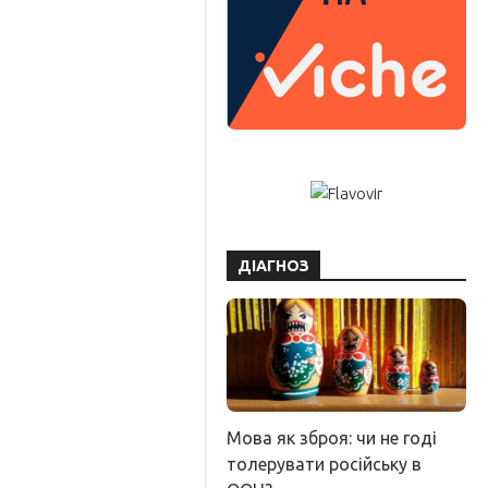
ДІАГНОЗ
Мова як зброя: чи не годі
толерувати російську в