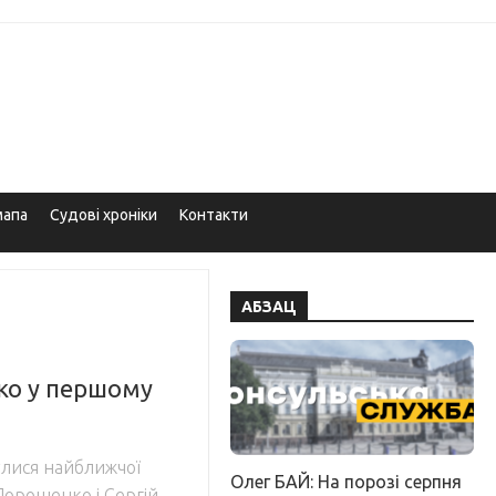
мапа
Судові хроніки
Контакти
АБЗАЦ
ко у першому
улися найближчої
Олег БАЙ: На порозі серпня
Порошенко і Сергій