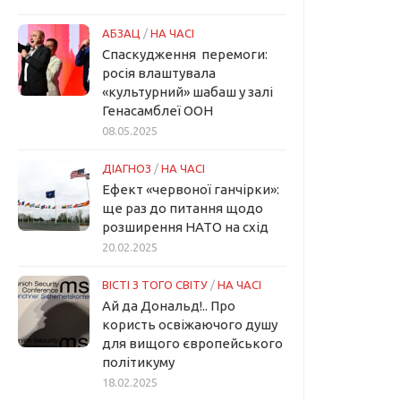
АБЗАЦ
/
НА ЧАСІ
Спаскудження перемоги:
росія влаштувала
«культурний» шабаш у залі
Генасамблеї ООН
08.05.2025
ДІАГНОЗ
/
НА ЧАСІ
Ефект «червоної ганчірки»:
ще раз до питання щодо
розширення НАТО на схід
20.02.2025
ВІСТІ З ТОГО СВІТУ
/
НА ЧАСІ
Ай да Дональд!.. Про
користь освіжаючого душу
для вищого європейського
політикуму
18.02.2025