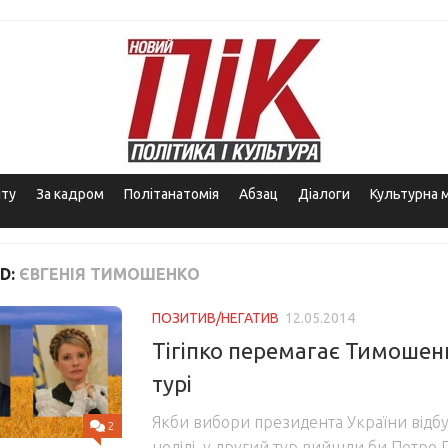
іту
За кадром
Політанатомія
Абзац
Діалоги
Культурна 
D:
ЄВГЕНІЯ ТИМОШЕНКО
ПОЗИТИВ/НЕГАТИВ
12.05.2014
Тігіпко перемагає Тимошен
турі
Якби вибори президента України відб
2
неділі, у другий тур вийшли би Петро 