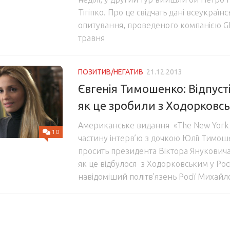
Тігіпко. Про це свідчать дані всеукраї
опитування, проведеного компанією GF
травня
ПОЗИТИВ/НЕГАТИВ
21.12.2013
Євгенія Тимошенко: Відпуст
як це зробили з Ходорковс
Американське видання «The New York 
10
частину інтерв’ю з дочкою Юлії Тимош
просить президента Віктора Януковича в
як це відбулося з Ходорковським у Росі
навідоміший політв’язень Росії Михайл