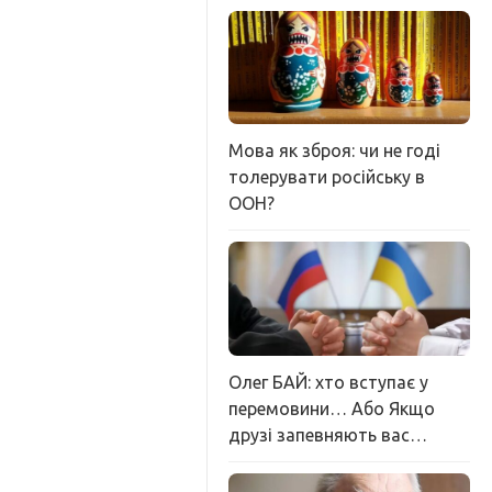
Мова як зброя: чи не годі
толерувати російську в
ООН?
Олег БАЙ: хто вступає у
перемовини… Або Якщо
друзі запевняють вас…