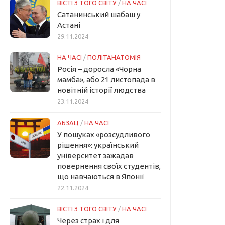
ВІСТІ З ТОГО СВІТУ
/
НА ЧАСІ
Сатанинський шабаш у
Астані
29.11.2024
НА ЧАСІ
/
ПОЛІТАНАТОМІЯ
Росія – доросла «Чорна
мамба», або 21 листопада в
новітній історії людства
23.11.2024
АБЗАЦ
/
НА ЧАСІ
У пошуках «розсудливого
рішення»: український
університет зажадав
повернення своїх студентів,
що навчаються в Японії
22.11.2024
ВІСТІ З ТОГО СВІТУ
/
НА ЧАСІ
Через страх і для