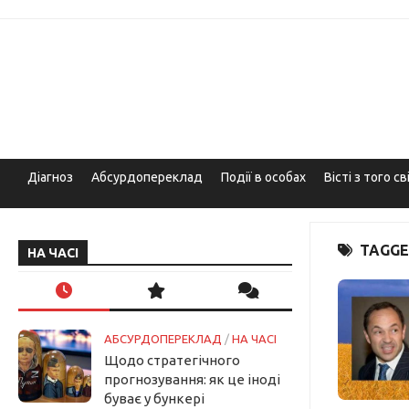
Skip
to
content
Діагноз
Абсурдопереклад
Події в особах
Вісті з того св
TAGGE
НА ЧАСІ
АБСУРДОПЕРЕКЛАД
/
НА ЧАСІ
Щодо стратегічного
прогнозування: як це іноді
буває у бункері