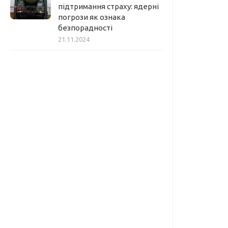
підтримання страху: ядерні
погрози як ознака
безпорадності
21.11.2024