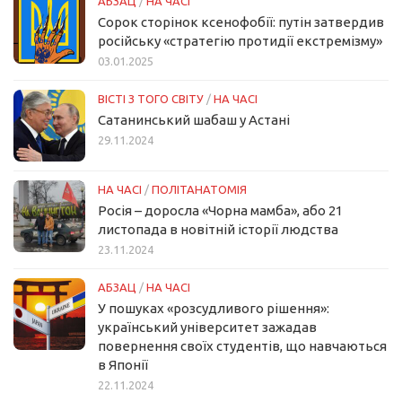
АБЗАЦ
/
НА ЧАСІ
Сорок сторінок ксенофобії: путін затвердив
російську «стратегію протидії екстремізму»
03.01.2025
ВІСТІ З ТОГО СВІТУ
/
НА ЧАСІ
Сатанинський шабаш у Астані
29.11.2024
НА ЧАСІ
/
ПОЛІТАНАТОМІЯ
Росія – доросла «Чорна мамба», або 21
листопада в новітній історії людства
23.11.2024
АБЗАЦ
/
НА ЧАСІ
У пошуках «розсудливого рішення»:
український університет зажадав
повернення своїх студентів, що навчаються
в Японії
22.11.2024