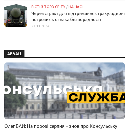
ВІСТІ З ТОГО СВІТУ
/
НА ЧАСІ
Через страх і для підтримання страху: ядерні
погрози як ознака безпорадності
21.11.2024
АБЗАЦ
Олег БАЙ: На порозі серпня – знов про Консульську