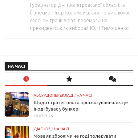
Губернатор Дніпропетровської області та
бізнесмен Ігор Коломойський не виключає
своєї еміграції в разі перемоги на
президентських виборах Юлії Тимошенко
НА ЧАСІ
АБСУРДОПЕРЕКЛАД
/
НА ЧАСІ
Щодо стратегічного прогнозування: як це
іноді буває у бункері
28.07.2026
ДІАГНОЗ
/
НА ЧАСІ
Мова як зброя: чи не годі толерувати