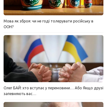
Мова як зброя: чи не годі толерувати російську в
ООН?
Олег БАЙ: хто вступає у перемовини… Або Якщо друзі
запевняють вас…