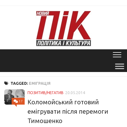
Skip
to
content
TAGGED:
ЕМІГРАЦІЯ
ПОЗИТИВ/НЕГАТИВ
20.05.2014
Коломойський готовий
17
емігрувати після перемоги
Тимошенко