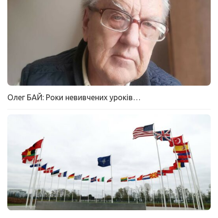
Олег БАЙ: Роки невивчених уроків…