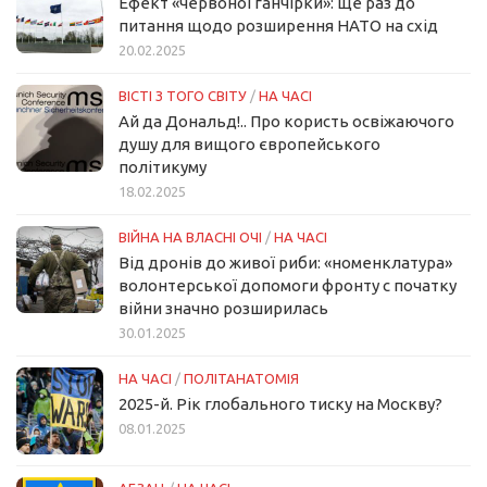
Ефект «червоної ганчірки»: ще раз до
питання щодо розширення НАТО на схід
20.02.2025
ВІСТІ З ТОГО СВІТУ
/
НА ЧАСІ
Ай да Дональд!.. Про користь освіжаючого
душу для вищого європейського
політикуму
18.02.2025
ВІЙНА НА ВЛАСНІ ОЧІ
/
НА ЧАСІ
Від дронів до живої риби: «номенклатура»
волонтерської допомоги фронту с початку
війни значно розширилась
30.01.2025
НА ЧАСІ
/
ПОЛІТАНАТОМІЯ
2025-й. Рік глобального тиску на Москву?
08.01.2025