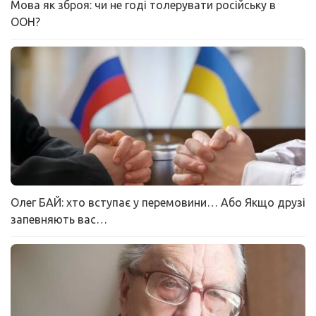
Мова як зброя: чи не годі толерувати російську в
ООН?
Олег БАЙ: хто вступає у перемовини… Або Якщо друзі
запевняють вас…