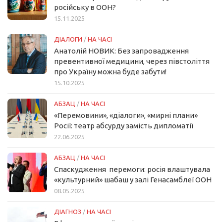
російську в ООН?
15.11.2025
ДІАЛОГИ
/
НА ЧАСІ
Анатолій НОВИК: Без запровадження
превентивної медицини, через півстоліття
про Україну можна буде забути!
15.10.2025
АБЗАЦ
/
НА ЧАСІ
«Перемовини», «діалоги», «мирні плани»
Росії: театр абсурду замість дипломатії
22.06.2025
АБЗАЦ
/
НА ЧАСІ
Спаскудження перемоги: росія влаштувала
«культурний» шабаш у залі Генасамблеї ООН
08.05.2025
ДІАГНОЗ
/
НА ЧАСІ