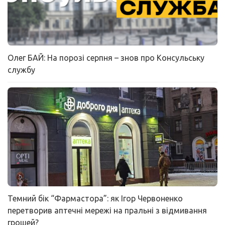
Олег БАЙ: На порозі серпня – знов про Консульську
службу
Темний бік “Фармастора”: як Ігор Червоненко
перетворив аптечні мережі на пральні з відмивання
грошей?