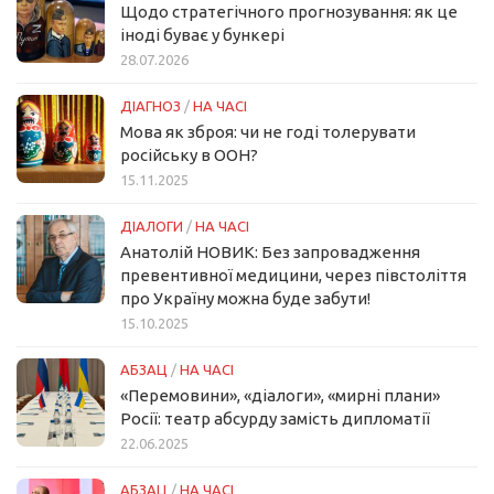
Щодо стратегічного прогнозування: як це
іноді буває у бункері
28.07.2026
ДІАГНОЗ
/
НА ЧАСІ
Мова як зброя: чи не годі толерувати
російську в ООН?
15.11.2025
ДІАЛОГИ
/
НА ЧАСІ
Анатолій НОВИК: Без запровадження
превентивної медицини, через півстоліття
про Україну можна буде забути!
15.10.2025
АБЗАЦ
/
НА ЧАСІ
«Перемовини», «діалоги», «мирні плани»
Росії: театр абсурду замість дипломатії
22.06.2025
АБЗАЦ
/
НА ЧАСІ