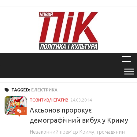
Skip
to
content
TAGGED:
ЕЛЕКТРИКА
ПОЗИТИВ/НЕГАТИВ
24.03.2014
Аксьонов пророкує
0
демографічний вибух у Криму
Незаконний прем’єр Криму, громадянин