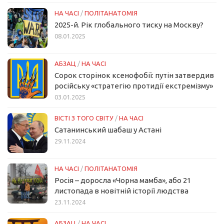
НА ЧАСІ
/
ПОЛІТАНАТОМІЯ
2025-й. Рік глобального тиску на Москву?
08.01.2025
АБЗАЦ
/
НА ЧАСІ
Сорок сторінок ксенофобії: путін затвердив
російську «стратегію протидії екстремізму»
03.01.2025
ВІСТІ З ТОГО СВІТУ
/
НА ЧАСІ
Сатанинський шабаш у Астані
29.11.2024
НА ЧАСІ
/
ПОЛІТАНАТОМІЯ
Росія – доросла «Чорна мамба», або 21
листопада в новітній історії людства
23.11.2024
АБЗАЦ
/
НА ЧАСІ