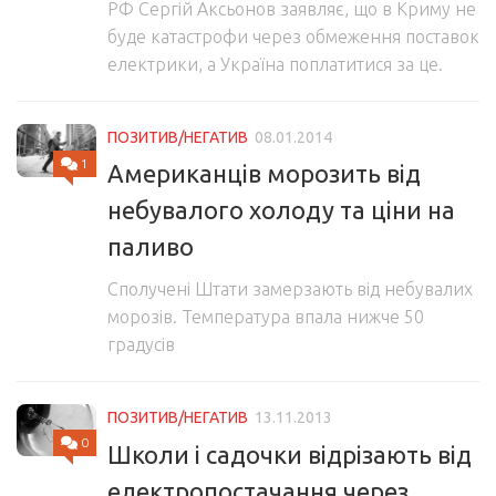
РФ Сергій Аксьонов заявляє, що в Криму не
буде катастрофи через обмеження поставок
електрики, а Україна поплатитися за це.
ПОЗИТИВ/НЕГАТИВ
08.01.2014
1
Американців морозить від
небувалого холоду та ціни на
паливо
Сполучені Штати замерзають від небувалих
морозів. Температура впала нижче 50
градусів
ПОЗИТИВ/НЕГАТИВ
13.11.2013
0
Школи і садочки відрізають від
електропостачання через