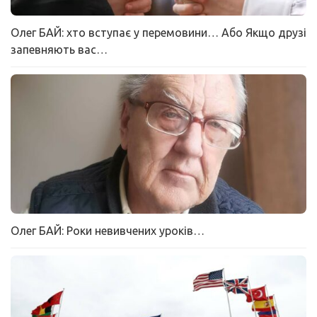
Олег БАЙ: хто вступає у перемовини… Або Якщо друзі
запевняють вас…
Олег БАЙ: Роки невивчених уроків…