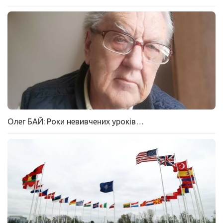
Олег БАЙ: Роки невивчених уроків…