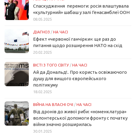
Спаскудження перемоги: росія влаштувала
«культурний» шабаш у залі Генасамблеї ООН
08.05.2025
ДІАГНОЗ
/
НА ЧАСІ
Ефект «червоної ганчірки»: ще раз до
питання щодо розширення НАТО на схід
20.02.2025
ВІСТІ З ТОГО СВІТУ
/
НА ЧАСІ
Ай да Дональд!.. Про користь освіжаючого
душу для вищого європейського
політикуму
18.02.2025
ВІЙНА НА ВЛАСНІ ОЧІ
/
НА ЧАСІ
Від дронів до живої риби: «номенклатура»
волонтерської допомоги фронту с початку
війни значно розширилась
30.01.2025