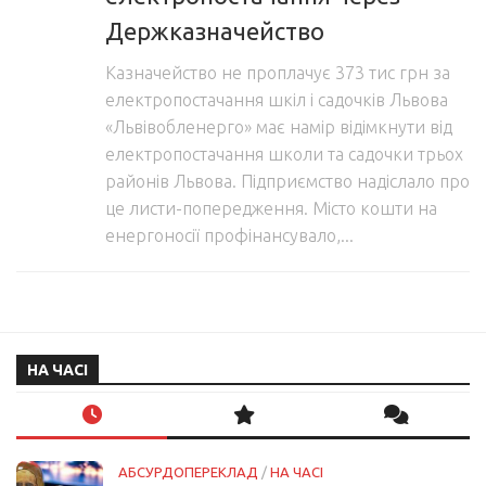
Держказначейство
Казначейство не проплачує 373 тис грн за
електропостачання шкіл і садочків Львова
«Львівобленерго» має намір відімкнути від
електропостачання школи та садочки трьох
районів Львова. Підприємство надіслало про
це листи-попередження. Місто кошти на
енергоносії профінансувало,...
НА ЧАСІ
АБСУРДОПЕРЕКЛАД
/
НА ЧАСІ