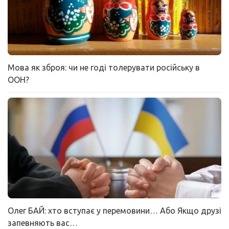
Мова як зброя: чи не годі толерувати російську в
ООН?
Олег БАЙ: хто вступає у перемовини… Або Якщо друзі
запевняють вас…