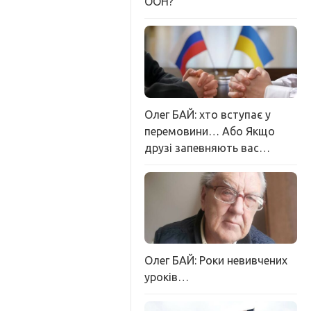
ООН?
Олег БАЙ: хто вступає у
перемовини… Або Якщо
друзі запевняють вас…
Олег БАЙ: Роки невивчених
уроків…