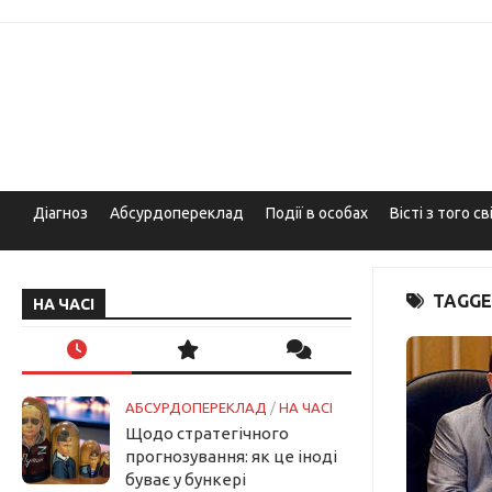
Skip
to
content
Діагноз
Абсурдопереклад
Події в особах
Вісті з того св
TAGGE
НА ЧАСІ
АБСУРДОПЕРЕКЛАД
/
НА ЧАСІ
Щодо стратегічного
прогнозування: як це іноді
буває у бункері