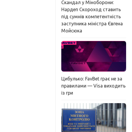
Скандал у Міноборони:
Нардеп Скороход ставить
під сумнів компетентність
заступника міністра Євгена
Мойсюка
Цибулько: FavBet грає не за
правилами — Visa виходить
із гри