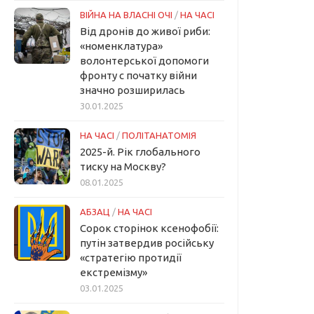
ВІЙНА НА ВЛАСНІ ОЧІ
/
НА ЧАСІ
Від дронів до живої риби:
«номенклатура»
волонтерської допомоги
фронту с початку війни
значно розширилась
30.01.2025
НА ЧАСІ
/
ПОЛІТАНАТОМІЯ
2025-й. Рік глобального
тиску на Москву?
08.01.2025
АБЗАЦ
/
НА ЧАСІ
Сорок сторінок ксенофобії:
путін затвердив російську
«стратегію протидії
екстремізму»
03.01.2025