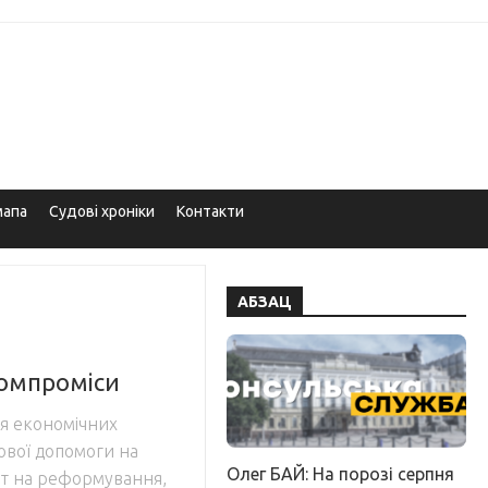
мапа
Судові хроніки
Контакти
АБЗАЦ
компроміси
ня економічних
сової допомоги на
Олег БАЙ: На порозі серпня
ат на реформування,