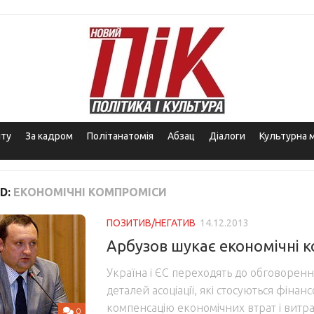
іту
За кадром
Політанатомія
Абзац
Діалоги
Культурна 
D:
ЕКОНОМІЧНІ КОМПРОМІСИ
ПОЗИТИВ/НЕГАТИВ
14.12.2013
Арбузов шукає економічні 
Україна і ЄС переходять до обговорен
деталей асоціації, які стосуються фінан
компенсацію економічних втрат і витр
0