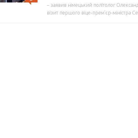
– заявив німецький політолог Олексан
візит першого віце-прем’єр-міністра Сер