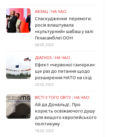
АБЗАЦ
/
НА ЧАСІ
Спаскудження перемоги:
росія влаштувала
«культурний» шабаш у залі
Генасамблеї ООН
08.05.2025
ДІАГНОЗ
/
НА ЧАСІ
Ефект «червоної ганчірки»:
ще раз до питання щодо
розширення НАТО на схід
20.02.2025
ВІСТІ З ТОГО СВІТУ
/
НА ЧАСІ
Ай да Дональд!.. Про
користь освіжаючого душу
для вищого європейського
політикуму
18.02.2025