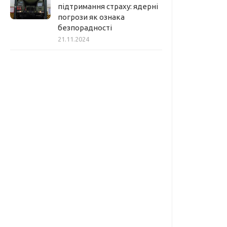
підтримання страху: ядерні
погрози як ознака
безпорадності
21.11.2024