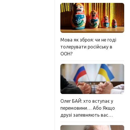
Мова як зброя: чи не годі
толерувати російську в
ООН?
Олег БАЙ: хто вступає у
перемовини… Або Якщо
друзі запевняють вас…