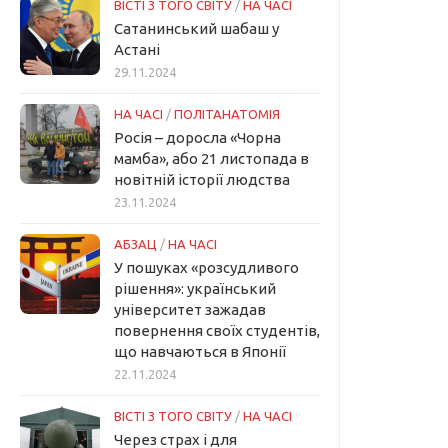
ВІСТІ З ТОГО СВІТУ
/
НА ЧАСІ
Сатанинський шабаш у
Астані
29.11.2024
НА ЧАСІ
/
ПОЛІТАНАТОМІЯ
Росія – доросла «Чорна
мамба», або 21 листопада в
новітній історії людства
23.11.2024
АБЗАЦ
/
НА ЧАСІ
У пошуках «розсудливого
рішення»: український
університет зажадав
повернення своїх студентів,
що навчаються в Японії
22.11.2024
ВІСТІ З ТОГО СВІТУ
/
НА ЧАСІ
Через страх і для