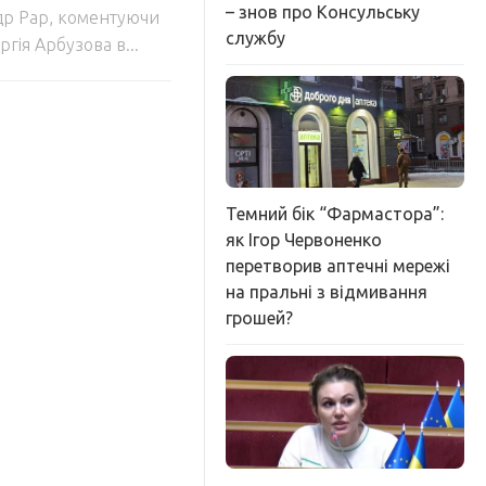
– знов про Консульську
др Рар, коментуючи
службу
гія Арбузова в...
Темний бік “Фармастора”:
як Ігор Червоненко
перетворив аптечні мережі
на пральні з відмивання
грошей?