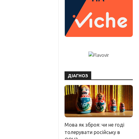
ДІАГНОЗ
Мова як зброя: чи не годі
толерувати російську в