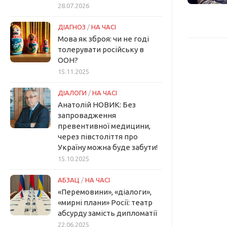
28.07.2026
ДІАГНОЗ
/
НА ЧАСІ
Мова як зброя: чи не годі
толерувати російську в
ООН?
15.11.2025
ДІАЛОГИ
/
НА ЧАСІ
Анатолій НОВИК: Без
запровадження
превентивної медицини,
через півстоліття про
Україну можна буде забути!
15.10.2025
АБЗАЦ
/
НА ЧАСІ
«Перемовини», «діалоги»,
«мирні плани» Росії: театр
абсурду замість дипломатії
22.06.2025