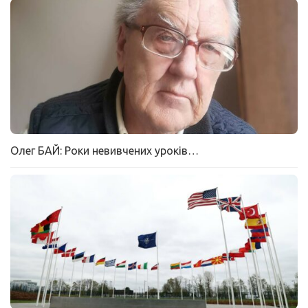
Олег БАЙ: Роки невивчених уроків…