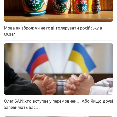
Мова як зброя: чи не годі толерувати російську в
ООН?
Олег БАЙ: хто вступає у перемовини… Або Якщо друзі
запевняють вас…