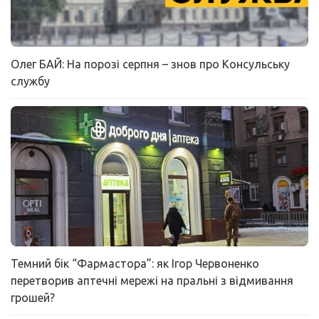
Олег БАЙ: На порозі серпня – знов про Консульську
службу
Темний бік “Фармастора”: як Ігор Червоненко
перетворив аптечні мережі на пральні з відмивання
грошей?