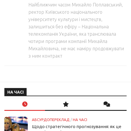
Найближчим часом Михайло Поплавський,
ректор Київського національного
університету культури і мистецтв,
залишиться без ефіру – Національна
телекомпанія України, яка транслювала
чотири програми компанії Михайла
Михайловича, не має наміру продовжувати
з ним контракт
НА ЧАСІ
АБСУРДОПЕРЕКЛАД
/
НА ЧАСІ
Щодо стратегічного прогнозування: як це