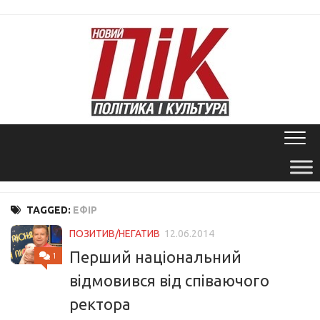
Skip
to
content
TAGGED:
ЕФІР
ПОЗИТИВ/НЕГАТИВ
12.06.2014
Перший національний
1
відмовився від співаючого
ректора