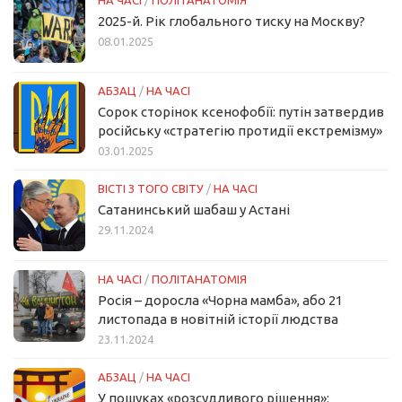
НА ЧАСІ
/
ПОЛІТАНАТОМІЯ
2025-й. Рік глобального тиску на Москву?
08.01.2025
АБЗАЦ
/
НА ЧАСІ
Сорок сторінок ксенофобії: путін затвердив
російську «стратегію протидії екстремізму»
03.01.2025
ВІСТІ З ТОГО СВІТУ
/
НА ЧАСІ
Сатанинський шабаш у Астані
29.11.2024
НА ЧАСІ
/
ПОЛІТАНАТОМІЯ
Росія – доросла «Чорна мамба», або 21
листопада в новітній історії людства
23.11.2024
АБЗАЦ
/
НА ЧАСІ
У пошуках «розсудливого рішення»: