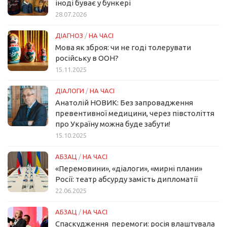
іноді буває у бункері
28.07.2026
ДІАГНОЗ
/
НА ЧАСІ
Мова як зброя: чи не годі толерувати
російську в ООН?
15.11.2025
ДІАЛОГИ
/
НА ЧАСІ
Анатолій НОВИК: Без запровадження
превентивної медицини, через півстоліття
про Україну можна буде забути!
15.10.2025
АБЗАЦ
/
НА ЧАСІ
«Перемовини», «діалоги», «мирні плани»
Росії: театр абсурду замість дипломатії
22.06.2025
АБЗАЦ
/
НА ЧАСІ
Спаскудження перемоги: росія влаштувала