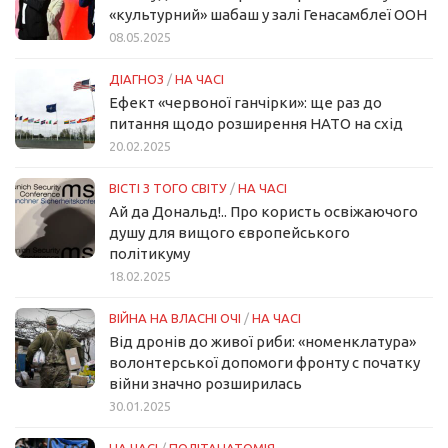
«культурний» шабаш у залі Генасамблеї ООН
08.05.2025
ДІАГНОЗ
/
НА ЧАСІ
Ефект «червоної ганчірки»: ще раз до
питання щодо розширення НАТО на схід
20.02.2025
ВІСТІ З ТОГО СВІТУ
/
НА ЧАСІ
Ай да Дональд!.. Про користь освіжаючого
душу для вищого європейського
політикуму
18.02.2025
ВІЙНА НА ВЛАСНІ ОЧІ
/
НА ЧАСІ
Від дронів до живої риби: «номенклатура»
волонтерської допомоги фронту с початку
війни значно розширилась
30.01.2025