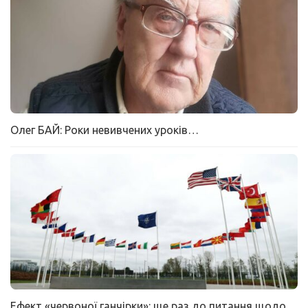
Олег БАЙ: Роки невивчених уроків…
Ефект «червоної ганчірки»: ще раз до питання щодо