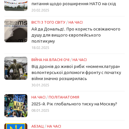
питання щодо розширення НАТО на схід
20.02.2025
ВІСТІ З ТОГО СВІТУ
/
НА ЧАСІ
Ай да Дональд!.. Про користь освіжаючого
душу для вищого європейського
політикуму
18.02.2025
ВІЙНА НА ВЛАСНІ ОЧІ
/
НА ЧАСІ
Від дронів до живої риби: «номенклатура»
волонтерської допомоги фронту с початку
війни значно розширилась
30.01.2025
НА ЧАСІ
/
ПОЛІТАНАТОМІЯ
2025-й. Рік глобального тиску на Москву?
08.01.2025
АБЗАЦ
/
НА ЧАСІ