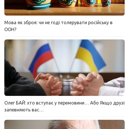
Мова як зброя: чи не годі толерувати російську в
ООН?
Олег БАЙ: хто вступає у перемовини… Або Якщо друзі
запевняють вас…