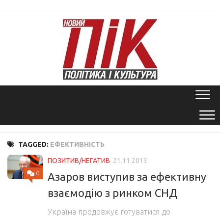
Skip
to
content
TAGGED:
ЕФЕКТИВНІСТЬ
ПОЗИТИВ/НЕГАТИВ
21.11.2013
0
Азаров виступив за ефективну
взаємодію з ринком СНД
Україна продовжує готуватися до