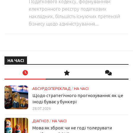
Податкового кодексу, формуванням
електронного реєстру податкових
накладних, більшість існуючих претензій
бізнесу щодо адміністрування...
НА ЧАСІ
АБСУРДОПЕРЕКЛАД
/
НА ЧАСІ
Щодо стратегічного прогнозування: як це
іноді буває у бункері
28.07.2026
ДІАГНОЗ
/
НА ЧАСІ
Мова як зброя: чи не годі толерувати