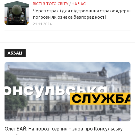
ВІСТІ З ТОГО СВІТУ
/
НА ЧАСІ
Через страх і для підтримання страху: ядерні
погрози як ознака безпорадності
21.11.2024
АБЗАЦ
Олег БАЙ: На порозі серпня – знов про Консульську