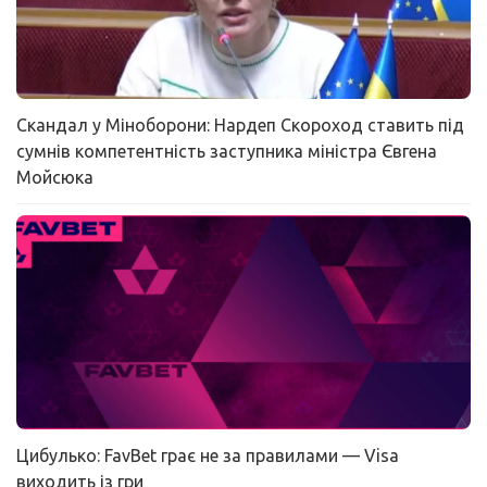
Скандал у Міноборони: Нардеп Скороход ставить під
сумнів компетентність заступника міністра Євгена
Мойсюка
Цибулько: FavBet грає не за правилами — Visa
виходить із гри