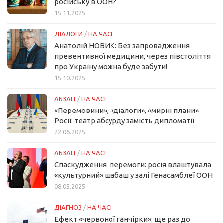
російську в ООН?
15.11.2025
ДІАЛОГИ
/
НА ЧАСІ
Анатолій НОВИК: Без запровадження
превентивної медицини, через півстоліття
про Україну можна буде забути!
15.10.2025
АБЗАЦ
/
НА ЧАСІ
«Перемовини», «діалоги», «мирні плани»
Росії: театр абсурду замість дипломатії
22.06.2025
АБЗАЦ
/
НА ЧАСІ
Спаскудження перемоги: росія влаштувала
«культурний» шабаш у залі Генасамблеї ООН
08.05.2025
ДІАГНОЗ
/
НА ЧАСІ
Ефект «червоної ганчірки»: ще раз до