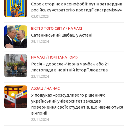
Сорок сторінок ксенофобії: путін затвердив
російську «стратегію протидії екстремізму»
03.01.2025
ВІСТІ З ТОГО СВІТУ
/
НА ЧАСІ
Сатанинський шабаш у Астані
29.11.2024
НА ЧАСІ
/
ПОЛІТАНАТОМІЯ
Росія – доросла «Чорна мамба», або 21
листопада в новітній історії людства
23.11.2024
АБЗАЦ
/
НА ЧАСІ
У пошуках «розсудливого рішення»:
український університет зажадав
повернення своїх студентів, що навчаються
в Японії
22.11.2024