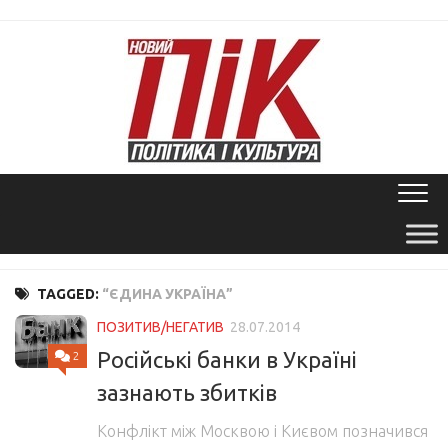
Skip
to
content
TAGGED:
“ЄДИНА УКРАЇНА”
ПОЗИТИВ/НЕГАТИВ
28.07.2014
Російські банки в Україні
2
зазнають збитків
Конфлікт між Москвою і Києвом позначився