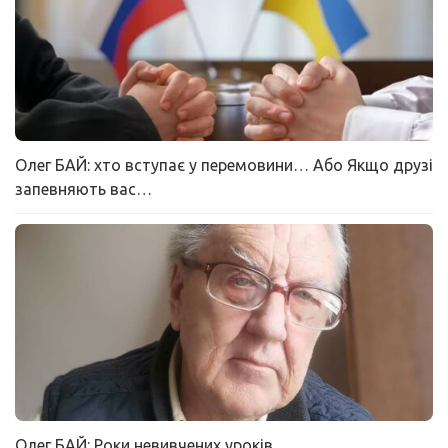
Олег БАЙ: хто вступає у перемовини… Або Якщо друзі
запевняють вас…
Олег БАЙ: Роки невивчених уроків…