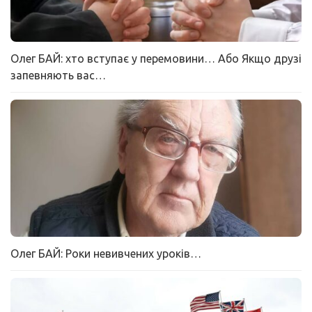
Олег БАЙ: хто вступає у перемовини… Або Якщо друзі
запевняють вас…
Олег БАЙ: Роки невивчених уроків…