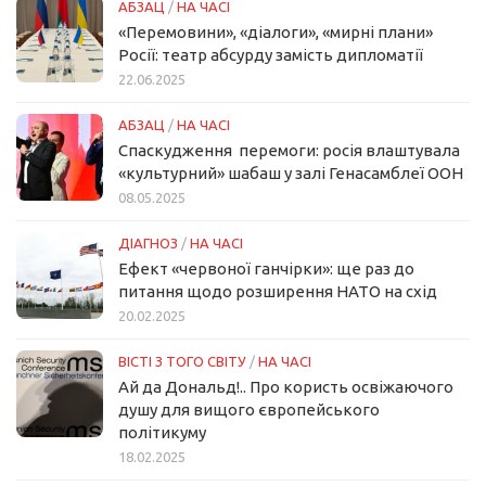
АБЗАЦ
/
НА ЧАСІ
«Перемовини», «діалоги», «мирні плани»
Росії: театр абсурду замість дипломатії
22.06.2025
АБЗАЦ
/
НА ЧАСІ
Спаскудження перемоги: росія влаштувала
«культурний» шабаш у залі Генасамблеї ООН
08.05.2025
ДІАГНОЗ
/
НА ЧАСІ
Ефект «червоної ганчірки»: ще раз до
питання щодо розширення НАТО на схід
20.02.2025
ВІСТІ З ТОГО СВІТУ
/
НА ЧАСІ
Ай да Дональд!.. Про користь освіжаючого
душу для вищого європейського
політикуму
18.02.2025