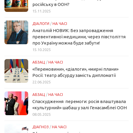
російську в ООН?
15.11.2025
ДІАЛОГИ
/
НА ЧАСІ
Анатолій НОВИК: Без запровадження
превентивної медицини, через півстоліття
про Україну можна буде забути!
15.10.2025
АБЗАЦ
/
НА ЧАСІ
«Перемовини», «діалоги», «мирні плани»
Росії: театр абсурду замість дипломатії
22.06.2025
АБЗАЦ
/
НА ЧАСІ
Спаскудження перемоги: росія влаштувала
«культурний» шабаш у залі Генасамблеї ООН
08.05.2025
ДІАГНОЗ
/
НА ЧАСІ