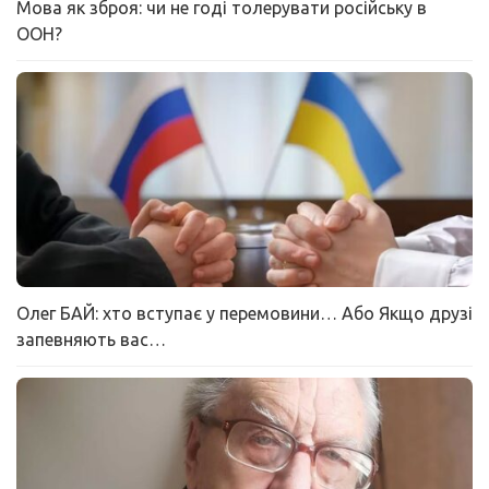
Мова як зброя: чи не годі толерувати російську в
ООН?
Олег БАЙ: хто вступає у перемовини… Або Якщо друзі
запевняють вас…