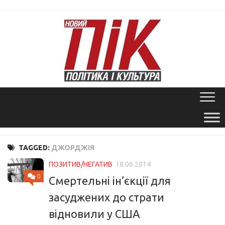
Skip
to
content
TAGGED:
ДЖОРДЖІЯ
ПОЗИТИВ/НЕГАТИВ
18.06.2014
0
Смертельні ін’єкції для
засуджених до страти
відновили у США