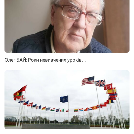
Олег БАЙ: Роки невивчених уроків…