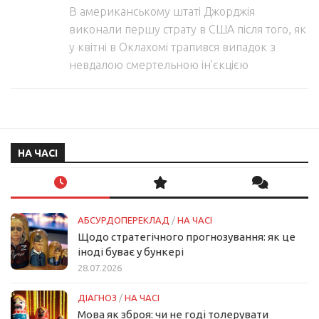
В американському штаті Джорджія
виконали першу страту в США після того, як
у квітні в Оклахомі трапився випадок з
невдалою смертельною ін’єкцією
НА ЧАСІ
АБСУРДОПЕРЕКЛАД
/
НА ЧАСІ
Щодо стратегічного прогнозування: як це
іноді буває у бункері
28.07.2026
ДІАГНОЗ
/
НА ЧАСІ
Мова як зброя: чи не годі толерувати