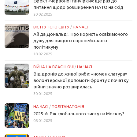
Ефект «червоної ганчірки»: ще раз до
питання щодо розширення НАТО на схід
20.02.2025
ВІСТІ З ТОГО СВІТУ
/
НА ЧАСІ
Ай да Дональд!.. Про користь освіжаючого
душу для вищого європейського
політикуму
18.02.2025
ВІЙНА НА ВЛАСНІ ОЧІ
/
НА ЧАСІ
Від дронів до живої риби: «номенклатура»
волонтерської допомоги фронту с початку
війни значно розширилась
30.01.2025
НА ЧАСІ
/
ПОЛІТАНАТОМІЯ
2025-й. Рік глобального тиску на Москву?
08.01.2025