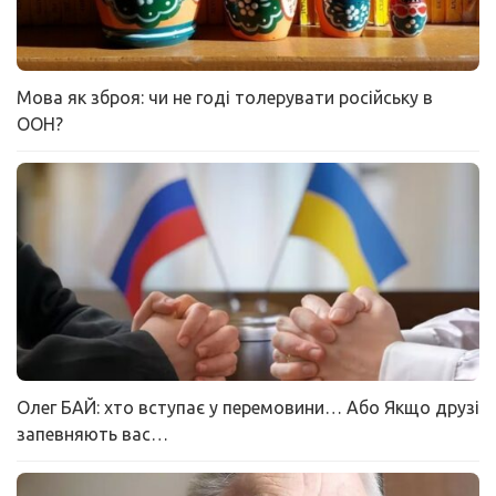
Мова як зброя: чи не годі толерувати російську в
ООН?
Олег БАЙ: хто вступає у перемовини… Або Якщо друзі
запевняють вас…