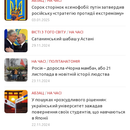
АБЗАЦ
/
НА ЧАСІ
Сорок сторінок ксенофобії: путін затвердив
російську «стратегію протидії екстремізму»
03.01.2025
ВІСТІ З ТОГО СВІТУ
/
НА ЧАСІ
Сатанинський шабаш у Астані
29.11.2024
НА ЧАСІ
/
ПОЛІТАНАТОМІЯ
Росія – доросла «Чорна мамба», або 21
листопада в новітній історії людства
23.11.2024
АБЗАЦ
/
НА ЧАСІ
У пошуках «розсудливого рішення»:
український університет зажадав
повернення своїх студентів, що навчаються
в Японії
22.11.2024