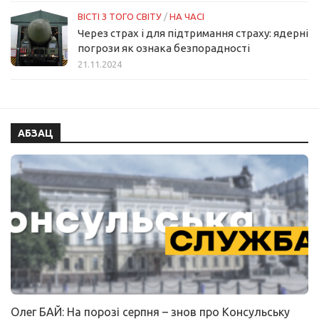
ВІСТІ З ТОГО СВІТУ
/
НА ЧАСІ
Через страх і для підтримання страху: ядерні
погрози як ознака безпорадності
21.11.2024
АБЗАЦ
Олег БАЙ: На порозі серпня – знов про Консульську