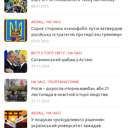
08.01.2025
АБЗАЦ
/
НА ЧАСІ
Сорок сторінок ксенофобії: путін затвердив
російську «стратегію протидії екстремізму»
03.01.2025
ВІСТІ З ТОГО СВІТУ
/
НА ЧАСІ
Сатанинський шабаш у Астані
29.11.2024
НА ЧАСІ
/
ПОЛІТАНАТОМІЯ
Росія – доросла «Чорна мамба», або 21
листопада в новітній історії людства
23.11.2024
АБЗАЦ
/
НА ЧАСІ
У пошуках «розсудливого рішення»:
український університет зажадав