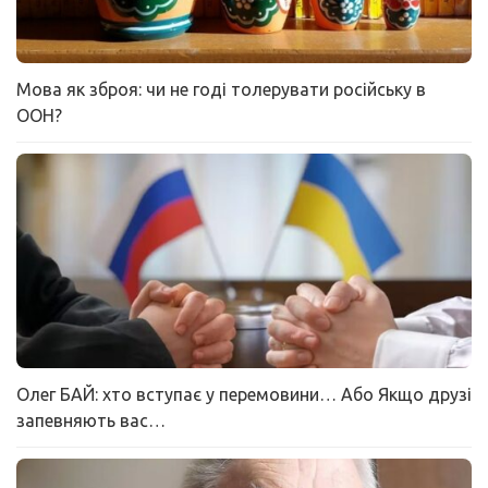
Мова як зброя: чи не годі толерувати російську в
ООН?
Олег БАЙ: хто вступає у перемовини… Або Якщо друзі
запевняють вас…