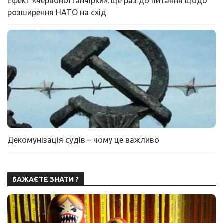
Ефект «червоної ганчірки»: ще раз до питання щодо
розширення НАТО на схід
Декомунізація судів – чому це важливо
БАЖАЄТЕ ЗНАТИ ?