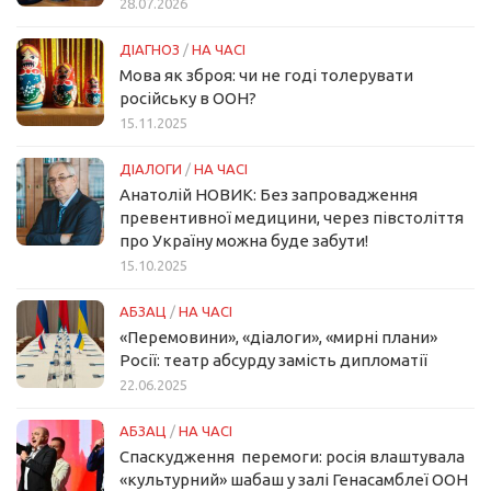
28.07.2026
ДІАГНОЗ
/
НА ЧАСІ
Мова як зброя: чи не годі толерувати
російську в ООН?
15.11.2025
ДІАЛОГИ
/
НА ЧАСІ
Анатолій НОВИК: Без запровадження
превентивної медицини, через півстоліття
про Україну можна буде забути!
15.10.2025
АБЗАЦ
/
НА ЧАСІ
«Перемовини», «діалоги», «мирні плани»
Росії: театр абсурду замість дипломатії
22.06.2025
АБЗАЦ
/
НА ЧАСІ
Спаскудження перемоги: росія влаштувала
«культурний» шабаш у залі Генасамблеї ООН