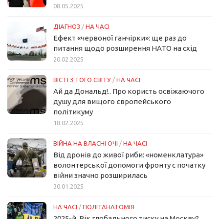
08.05.2025
ДІАГНОЗ
/
НА ЧАСІ
Ефект «червоної ганчірки»: ще раз до
питання щодо розширення НАТО на схід
20.02.2025
ВІСТІ З ТОГО СВІТУ
/
НА ЧАСІ
Ай да Дональд!.. Про користь освіжаючого
душу для вищого європейського
політикуму
18.02.2025
ВІЙНА НА ВЛАСНІ ОЧІ
/
НА ЧАСІ
Від дронів до живої риби: «номенклатура»
волонтерської допомоги фронту с початку
війни значно розширилась
30.01.2025
НА ЧАСІ
/
ПОЛІТАНАТОМІЯ
2025-й. Рік глобального тиску на Москву?