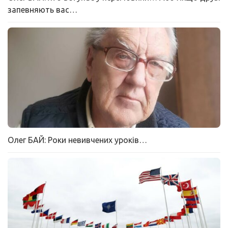
запевняють вас…
Олег БАЙ: Роки невивчених уроків…