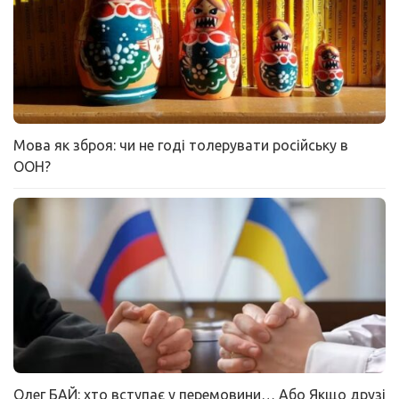
Мова як зброя: чи не годі толерувати російську в
ООН?
Олег БАЙ: хто вступає у перемовини… Або Якщо друзі