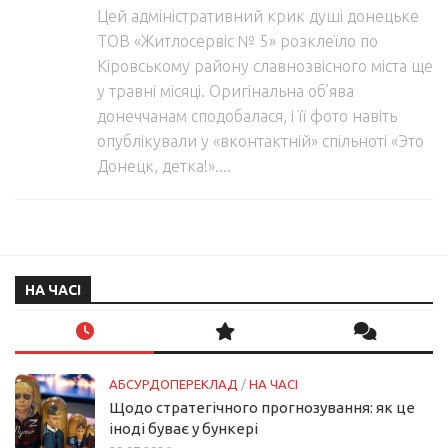
Цей адміністративний крик душі донецьке
ТОВ «Житлосервіс № 5» розклеїло по
Кіровському району славнозвісного міста ще
у травні місяці. Оригінальна об’ява
донеччанам сподобалася, і її фото навіть
опублікували у «вконтактній» спільноті «Это
Донецк, детка!»....
НА ЧАСІ
АБСУРДОПЕРЕКЛАД
/
НА ЧАСІ
Щодо стратегічного прогнозування: як це
іноді буває у бункері