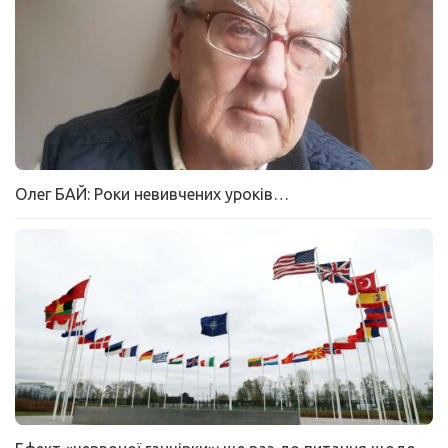
Олег БАЙ: Роки невивчених уроків…