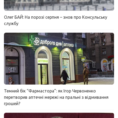
Олег БАЙ: На порозі серпня – знов про Консульську
службу
Темний бік “Фармастора”: як Ігор Червоненко
перетворив аптечні мережі на пральні з відмивання
грошей?