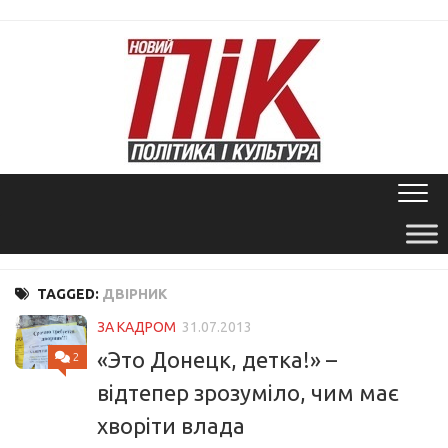
Skip
to
content
TAGGED:
ДВІРНИК
ЗА КАДРОМ
31.07.2013
«Это Донецк, детка!» –
2
відтепер зрозуміло, чим має
хворіти влада